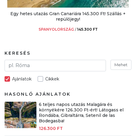
Egy hetes utazás Gran Canariára 145.300 Ft! Szállás +
repülőjegy!
SPANYOLORSZÁG
/
145.300 FT
KERESÉS
Mehet
Ajánlatok
Cikkek
HASONLÓ AJÁNLATOK
6 teljes napos utazás Malagára és
környékére 126.300 Ft-ért! Látogass el
Rondába, Gibraltárra, Setenil de las
Bodegasba!
126.300 FT