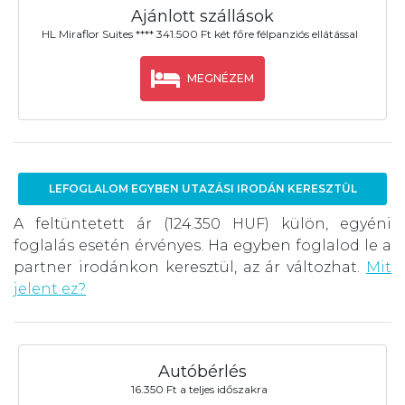
Ajánlott szállások
HL Miraflor Suites **** 341.500 Ft két főre félpanziós ellátással
MEGNÉZEM
LEFOGLALOM EGYBEN UTAZÁSI IRODÁN KERESZTÜL
A feltüntetett ár (124.350 HUF) külön, egyéni
foglalás esetén érvényes. Ha egyben foglalod le a
partner irodánkon keresztül, az ár változhat.
Mit
jelent ez?
Autóbérlés
16.350 Ft a teljes időszakra