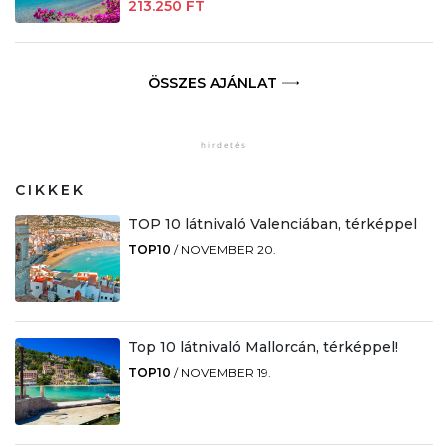
213.250 FT
ÖSSZES AJÁNLAT
CIKKEK
TOP 10 látnivaló Valenciában, térképpel
TOP10
/
NOVEMBER 20.
Top 10 látnivaló Mallorcán, térképpel!
TOP10
/
NOVEMBER 19.