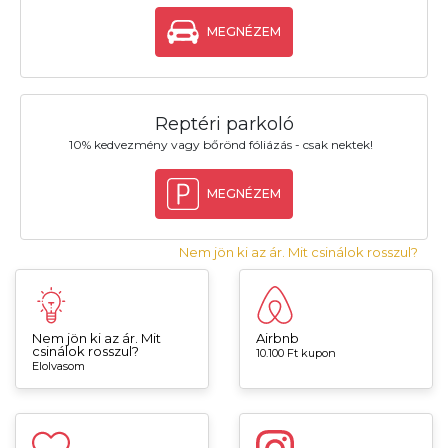
MEGNÉZEM
Reptéri parkoló
10% kedvezmény vagy bőrönd fóliázás - csak nektek!
MEGNÉZEM
Nem jön ki az ár. Mit csinálok rosszul?
Nem jön ki az ár. Mit
Airbnb
csinálok rosszul?
10.100 Ft kupon
Elolvasom