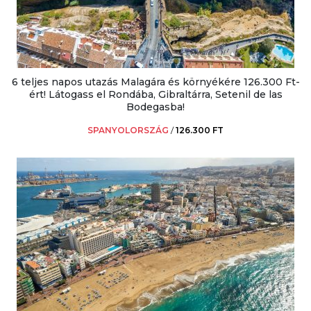
6 teljes napos utazás Malagára és környékére 126.300 Ft-
ért! Látogass el Rondába, Gibraltárra, Setenil de las
Bodegasba!
SPANYOLORSZÁG
/
126.300 FT