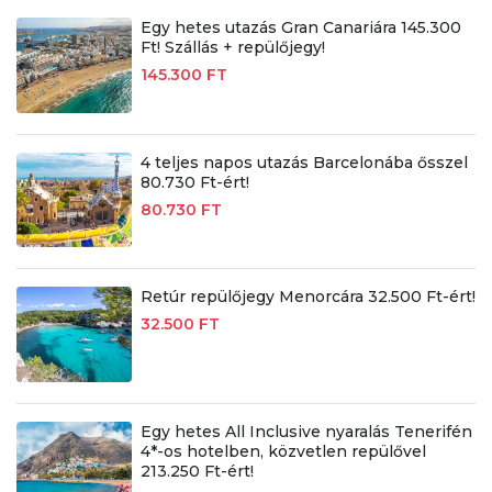
Egy hetes utazás Gran Canariára 145.300
Ft! Szállás + repülőjegy!
145.300 FT
4 teljes napos utazás Barcelonába ősszel
80.730 Ft-ért!
80.730 FT
Retúr repülőjegy Menorcára 32.500 Ft-ért!
32.500 FT
Egy hetes All Inclusive nyaralás Tenerifén
4*-os hotelben, közvetlen repülővel
213.250 Ft-ért!