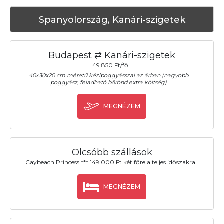
Spanyolország, Kanári-szigetek
Budapest ⇄ Kanári-szigetek
49.850 Ft/fő
40x30x20 cm méretű kézipoggyásszal az árban (nagyobb
poggyász, feladható bőrönd extra költség)
MEGNÉZEM
Olcsóbb szállások
Caybeach Princess *** 149.000 Ft két főre a teljes időszakra
MEGNÉZEM