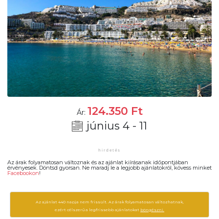
124.350
Ft
Ár:
június 4 - 11
Az árak folyamatosan változnak és az ajánlat kiírásanak időpontjában
érvényesek. Döntsd gyorsan. Ne maradj le a legjobb ajánlatokról, kövess minket
Facebookon
!
Az ajánlat 440 napja nem frissült. Az árak folyamatosan változhatnak,
ezért célszerű a legfrissebb ajánlatokat
böngészni.