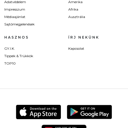
Adatvédelem
Amerika
Impresszum
Afrika
Médiaajánlat
Ausztrália
Sajtómegjelenések
HASZNOS
ÍRJ NEKÜNK
GY.I.K.
Kapcsolat
Tippek & Trükkök
TOP10