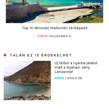
Top 10 látnivaló Mallorcán, térképpel!
TOP10
/
NOVEMBER 19.
TALÁN EZ IS ÉRDEKELHET
Új télből a nyárba járatot
indít a Ryanair: irány
Lanzarote!
HÍREK
/
JÚNIUS 08.