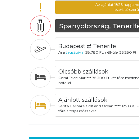
!
Az ajánlat 1826 napja n
ezért célszer
Spanyolország, Tenerif
Budapest ⇄ Tenerife
Ára
tagságival
28.780 Ft, nélküle: 35.280 Ft !
Olcsóbb szállások
Coral Teide Mar *** 75.300 Ft két főre meden
hotellel
Ajánlott szállások
Santa Barbara Golf and Ocean **** 125.600 F
főre a teljes időszakra