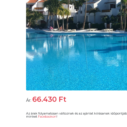
66.430
Ft
Ár:
Az árak folyamatosan változnak és az ajánlat kiírásanak időpontjáb
minket
Facebookon
!