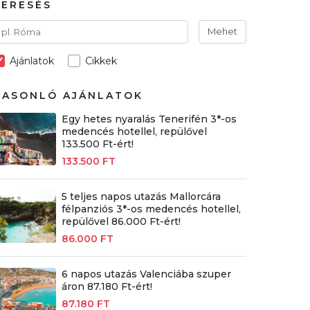
KERESÉS
Mehet
Ajánlatok
Cikkek
HASONLÓ AJÁNLATOK
Egy hetes nyaralás Tenerifén 3*-os
medencés hotellel, repülővel
133.500 Ft-ért!
133.500 FT
5 teljes napos utazás Mallorcára
félpanziós 3*-os medencés hotellel,
repülővel 86.000 Ft-ért!
86.000 FT
6 napos utazás Valenciába szuper
áron 87.180 Ft-ért!
87.180 FT