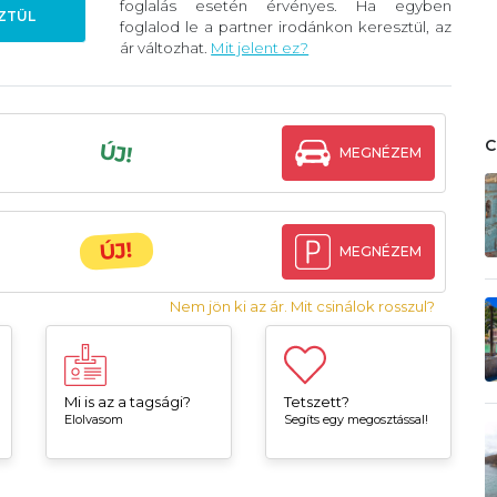
foglalás esetén érvényes. Ha egyben
ZTÜL
foglalod le a partner irodánkon keresztül, az
ár változhat.
Mit jelent ez?
ÚJ!
MEGNÉZEM
ÚJ!
MEGNÉZEM
Nem jön ki az ár. Mit csinálok rosszul?
Mi is az a tagsági?
Tetszett?
Elolvasom
Segíts egy megosztással!