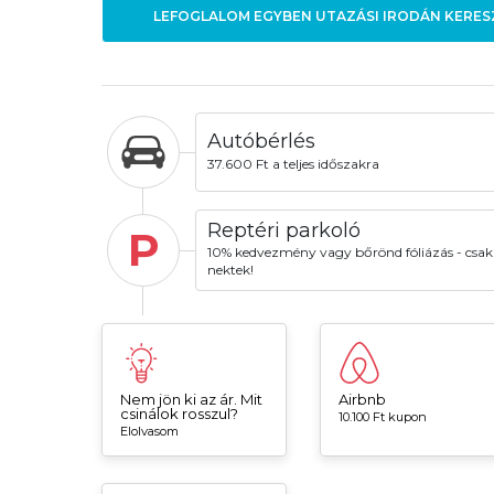
LEFOGLALOM EGYBEN UTAZÁSI IRODÁN KERES
Autóbérlés
37.600 Ft a teljes időszakra
Reptéri parkoló
P
10% kedvezmény vagy bőrönd fóliázás - csak
nektek!
Nem jön ki az ár. Mit
Airbnb
csinálok rosszul?
10.100 Ft kupon
Elolvasom