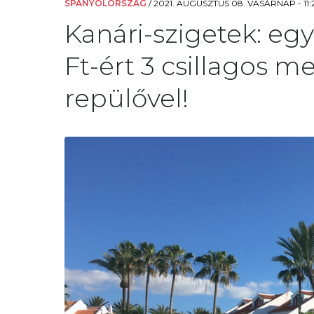
SPANYOLORSZÁG
/
2021. AUGUSZTUS 08. VASÁRNAP - 11:
Kanári-szigetek: egy
Ft-ért 3 csillagos m
repülővel!