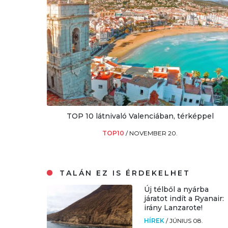
TOP 10 látnivaló Valenciában, térképpel
TOP10
/
NOVEMBER 20.
TALÁN EZ IS ÉRDEKELHET
Új télből a nyárba
járatot indít a Ryanair:
irány Lanzarote!
HÍREK
/
JÚNIUS 08.