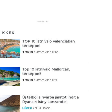
CIKKEK
TOP 10 látnivaló Valenciában,
térképpel
TOP10
/
NOVEMBER 20.
Top 10 látnivaló Mallorcán,
térképpel!
TOP10
/
NOVEMBER 19.
Új télből a nyárba járatot indít a
Ryanair: irány Lanzarote!
HÍREK
/
JÚNIUS 08.