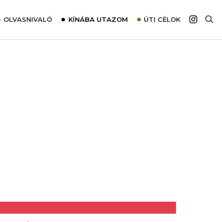
OLVASNIVALÓ
KÍNÁBA UTAZOM
ÚTI CÉLOK
Top 10 látnivalók térképpel
Európa
Tudnivalók az ajánlatok lefoglalásához
Ázsia
Tippek & Trükkök
Amerika
Utazómajom – CitySIM kártya a világutazóknak
Afrika
Interjú
Ausztrália
Élménybeszámolók
Szállodalátogatás
Sajtómegjelenések