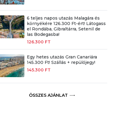
6 teljes napos utazás Malagára és
környékére 126.300 Ft-ért! Látogass
el Rondába, Gibraltárra, Setenil de
las Bodegasba!
126.300 FT
Egy hetes utazás Gran Canariára
145.300 Ft! Szállás + repülőjegy!
145.300 FT
ÖSSZES AJÁNLAT