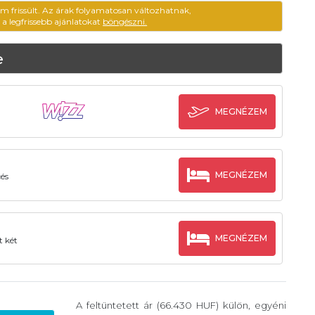
em frissült. Az árak folyamatosan változhatnak,
ű a legfrissebb ajánlatokat
böngészni.
e
MEGNÉZEM
MEGNÉZEM
cés
MEGNÉZEM
t két
A feltüntetett ár (66.430 HUF) külön, egyéni