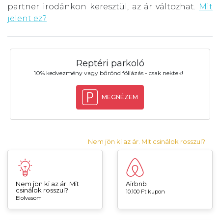
partner irodánkon keresztül, az ár változhat.
Mit
jelent ez?
Reptéri parkoló
10% kedvezmény vagy bőrönd fóliázás - csak nektek!
MEGNÉZEM
Nem jön ki az ár. Mit csinálok rosszul?
Nem jön ki az ár. Mit
Airbnb
csinálok rosszul?
10.100 Ft kupon
Elolvasom