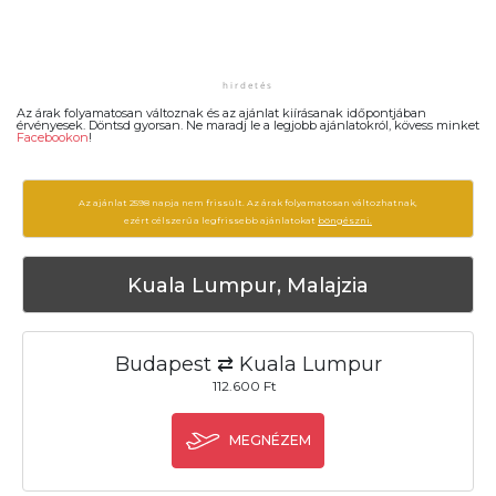
Az árak folyamatosan változnak és az ajánlat kiírásanak időpontjában
érvényesek. Döntsd gyorsan. Ne maradj le a legjobb ajánlatokról, kövess minket
Facebookon
!
Az ajánlat 2598 napja nem frissült. Az árak folyamatosan változhatnak,
ezért célszerű a legfrissebb ajánlatokat
böngészni.
Kuala Lumpur, Malajzia
Budapest ⇄ Kuala Lumpur
112.600 Ft
MEGNÉZEM