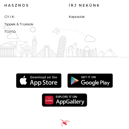
HASZNOS
ÍRJ NEKÜNK
GY.I.K.
Kapcsolat
Tippek & Trükkök
TOP10