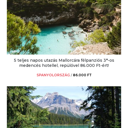
5 teljes napos utazás Mallorcára félpanziós 3*-os
medencés hotellel, repülővel 86.000 Ft-ért!
SPANYOLORSZÁG
/
86.000 FT