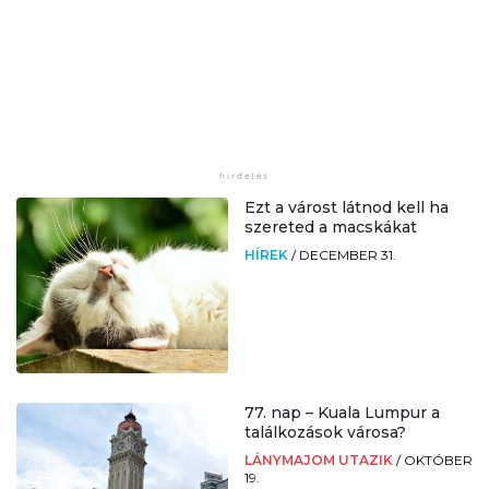
Ezt a várost látnod kell ha
szereted a macskákat
HÍREK
/
DECEMBER 31.
77. nap – Kuala Lumpur a
találkozások városa?
LÁNYMAJOM UTAZIK
/
OKTÓBER
19.