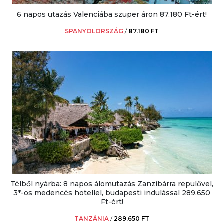
6 napos utazás Valenciába szuper áron 87.180 Ft-ért!
SPANYOLORSZÁG
/
87.180 FT
Télből nyárba: 8 napos álomutazás Zanzibárra repülővel,
3*-os medencés hotellel, budapesti indulással 289.650
Ft-ért!
TANZÁNIA
/
289.650 FT