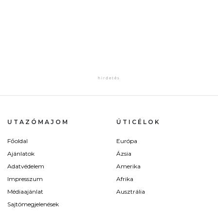
UTAZÓMAJOM
ÚTICÉLOK
Főoldal
Európa
Ajánlatok
Ázsia
Adatvédelem
Amerika
Impresszum
Afrika
Médiaajánlat
Ausztrália
Sajtómegjelenések