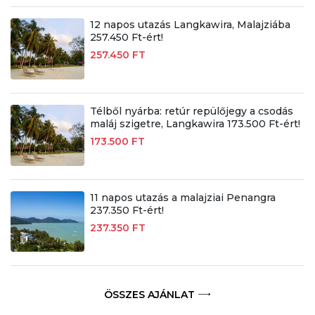
12 napos utazás Langkawira, Malajziába
257.450 Ft-ért!
257.450 FT
Télből nyárba: retúr repülőjegy a csodás
maláj szigetre, Langkawira 173.500 Ft-ért!
173.500 FT
11 napos utazás a malajziai Penangra
237.350 Ft-ért!
237.350 FT
ÖSSZES AJÁNLAT