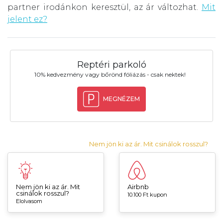
partner irodánkon keresztül, az ár változhat.
Mit
jelent ez?
Reptéri parkoló
10% kedvezmény vagy bőrönd fóliázás - csak nektek!
MEGNÉZEM
Nem jön ki az ár. Mit csinálok rosszul?
Nem jön ki az ár. Mit
Airbnb
csinálok rosszul?
10.100 Ft kupon
Elolvasom