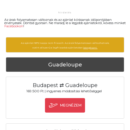
Az árak folyamatosan változnak és az ajánlat kiírásanak időpontjában
érvényesek. Döntsd gyorsan. Ne maradj le a legjobb ajánlatokról, kövess minket
Facebookon
!
Az ajánlat 1872 napja nem frissült. Az árak folyamatosan változhatnak,
ezért célszerű a legfrissebb ajánlatokat
böngészni.
Guadeloupe
Budapest ⇄ Guadeloupe
169.500 Ft | ingyenes módosítási lehetőséggel
MEGNÉZEM