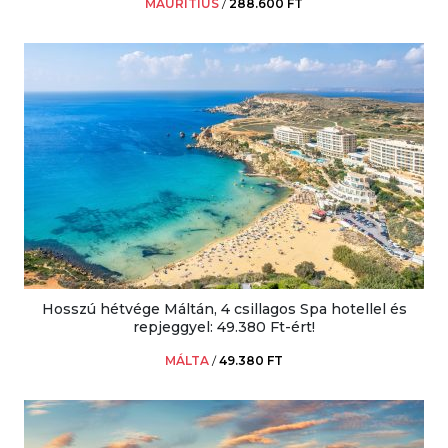
MAURITIUS
/
288.600 FT
Hosszú hétvége Máltán, 4 csillagos Spa hotellel és
repjeggyel: 49.380 Ft-ért!
MÁLTA
/
49.380 FT