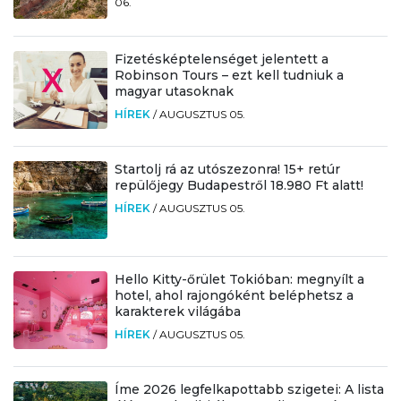
06.
Fizetésképtelenséget jelentett a
Robinson Tours – ezt kell tudniuk a
magyar utasoknak
HÍREK
/
AUGUSZTUS 05.
Startolj rá az utószezonra! 15+ retúr
repülőjegy Budapestről 18.980 Ft alatt!
HÍREK
/
AUGUSZTUS 05.
Hello Kitty-őrület Tokióban: megnyílt a
hotel, ahol rajongóként beléphetsz a
karakterek világába
HÍREK
/
AUGUSZTUS 05.
Íme 2026 legfelkapottabb szigetei: A lista