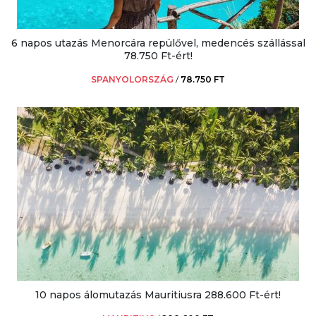
6 napos utazás Menorcára repülővel, medencés szállással
78.750 Ft-ért!
SPANYOLORSZÁG
/
78.750 FT
10 napos álomutazás Mauritiusra 288.600 Ft-ért!