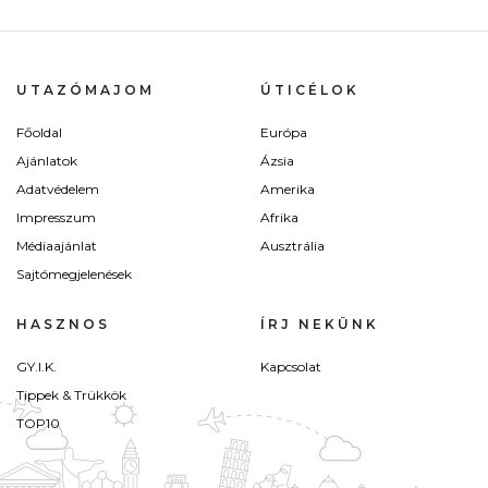
UTAZÓMAJOM
ÚTICÉLOK
Főoldal
Európa
Ajánlatok
Ázsia
Adatvédelem
Amerika
Impresszum
Afrika
Médiaajánlat
Ausztrália
Sajtómegjelenések
HASZNOS
ÍRJ NEKÜNK
GY.I.K.
Kapcsolat
Tippek & Trükkök
TOP10