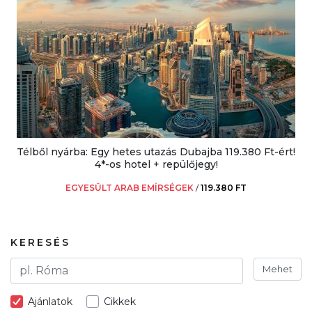
Télből nyárba: Egy hetes utazás Dubajba 119.380 Ft-ért!
4*-os hotel + repülőjegy!
EGYESÜLT ARAB EMÍRSÉGEK
/
119.380 FT
KERESÉS
Mehet
Ajánlatok
Cikkek