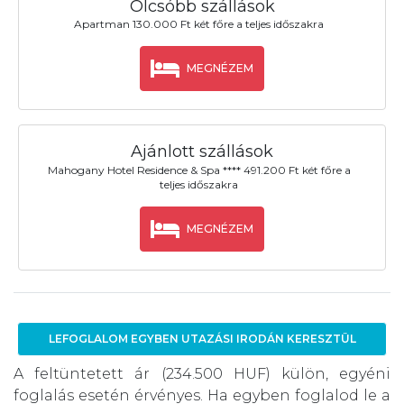
Olcsóbb szállások
Apartman 130.000 Ft két főre a teljes időszakra
MEGNÉZEM
Ajánlott szállások
Mahogany Hotel Residence & Spa **** 491.200 Ft két főre a
teljes időszakra
MEGNÉZEM
LEFOGLALOM EGYBEN UTAZÁSI IRODÁN KERESZTÜL
A feltüntetett ár (234.500 HUF) külön, egyéni
foglalás esetén érvényes. Ha egyben foglalod le a