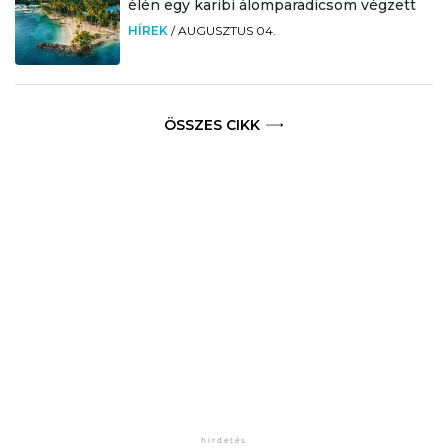
élén egy karibi álomparadicsom végzett
HÍREK
/
AUGUSZTUS 04.
ÖSSZES CIKK