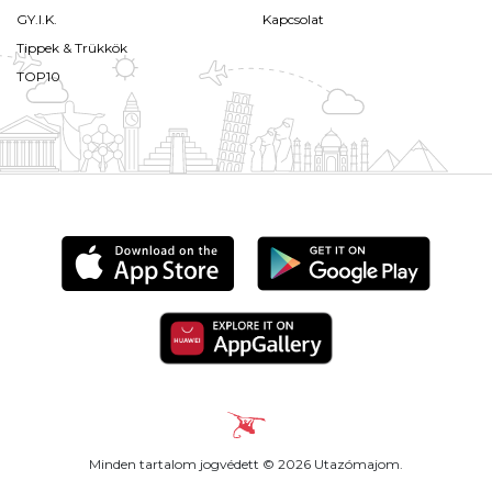
GY.I.K.
Kapcsolat
Tippek & Trükkök
TOP10
Minden tartalom jogvédett © 2026 Utazómajom.