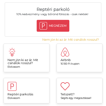
Reptéri parkoló
10% kedvezmény vagy bőrönd fóliázás - csak nektek!
MEGNÉZEM
Nem jön ki az ár. Mit csinálok rosszul?
Nem jön ki az ár. Mit
Airbnb
csinálok rosszul?
10.100 Ft kupon
Elolvasom
Reptéri parkolás
Tetszett?
Elolvasom
Segíts egy megosztással!