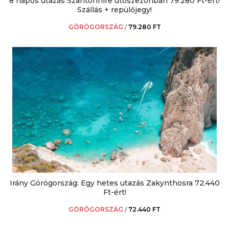
8 napos utazás Szantorinire utószezonban 79.280 Ft-ért!
Szállás + repülőjegy!
GÖRÖGORSZÁG
/
79.280 FT
Irány Görögország: Egy hetes utazás Zakynthosra 72.440
Ft-ért!
GÖRÖGORSZÁG
/
72.440 FT