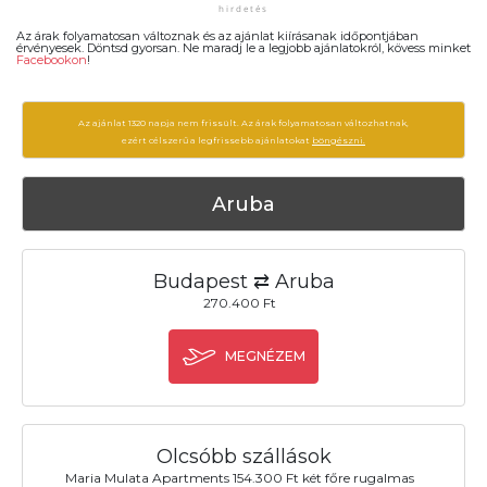
Az árak folyamatosan változnak és az ajánlat kiírásanak időpontjában
érvényesek. Döntsd gyorsan. Ne maradj le a legjobb ajánlatokról, kövess minket
Facebookon
!
Az ajánlat 1320 napja nem frissült. Az árak folyamatosan változhatnak,
ezért célszerű a legfrissebb ajánlatokat
böngészni.
Aruba
Budapest ⇄ Aruba
270.400 Ft
MEGNÉZEM
Olcsóbb szállások
Maria Mulata Apartments 154.300 Ft két főre rugalmas