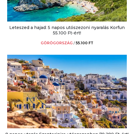
Leteszed a hajad: 5 napos utószezoni nyaralás Korfun
55.100 Ft-ért!
GÖRÖGORSZÁG
/
55.100 FT