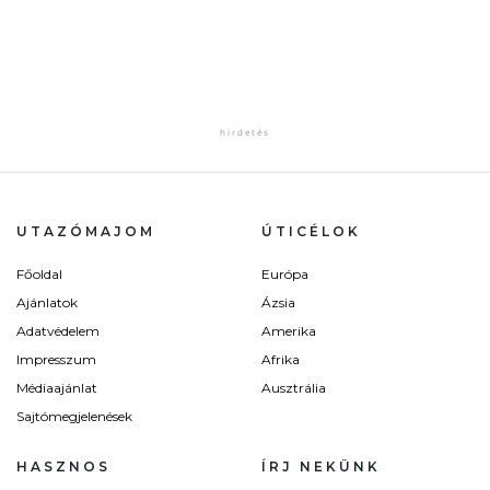
UTAZÓMAJOM
ÚTICÉLOK
Főoldal
Európa
Ajánlatok
Ázsia
Adatvédelem
Amerika
Impresszum
Afrika
Médiaajánlat
Ausztrália
Sajtómegjelenések
HASZNOS
ÍRJ NEKÜNK