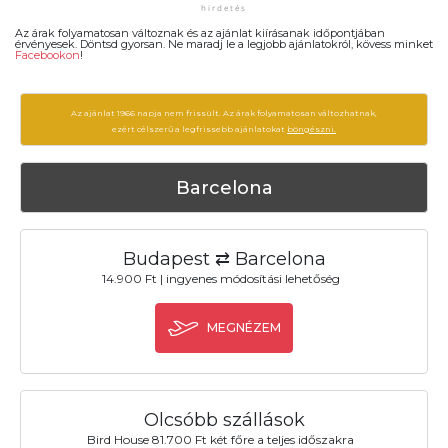
Az árak folyamatosan változnak és az ajánlat kiírásanak időpontjában
érvényesek. Döntsd gyorsan. Ne maradj le a legjobb ajánlatokról, kövess minket
Facebookon
!
Az ajánlat 1966 napja nem frissült. Az árak folyamatosan változhatnak,
ezért célszerű a legfrissebb ajánlatokat
böngészni.
Barcelona
Budapest ⇄ Barcelona
14.900 Ft | ingyenes módosítási lehetőség
MEGNÉZEM
Olcsóbb szállások
Bird House 81.700 Ft két főre a teljes időszakra