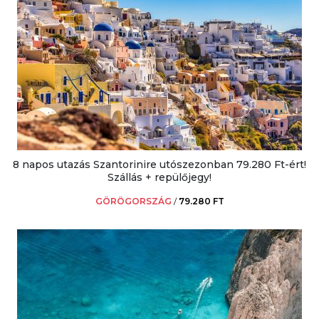
8 napos utazás Szantorinire utószezonban 79.280 Ft-ért!
Szállás + repülőjegy!
GÖRÖGORSZÁG
/
79.280 FT