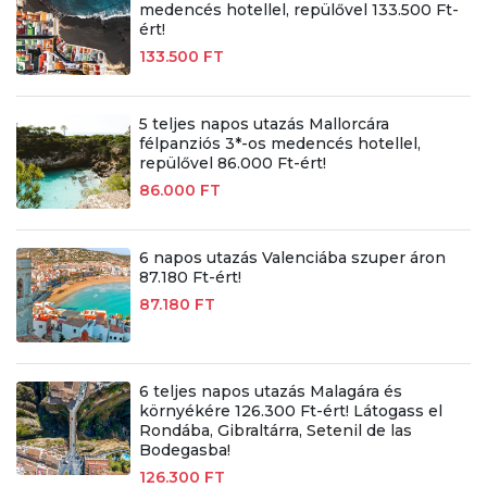
medencés hotellel, repülővel 133.500 Ft-
ért!
133.500 FT
5 teljes napos utazás Mallorcára
félpanziós 3*-os medencés hotellel,
repülővel 86.000 Ft-ért!
86.000 FT
6 napos utazás Valenciába szuper áron
87.180 Ft-ért!
87.180 FT
6 teljes napos utazás Malagára és
környékére 126.300 Ft-ért! Látogass el
Rondába, Gibraltárra, Setenil de las
Bodegasba!
126.300 FT