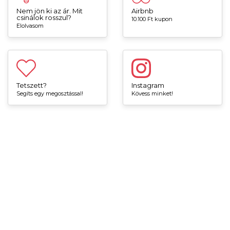
Nem jön ki az ár. Mit
Airbnb
csinálok rosszul?
10.100 Ft kupon
Elolvasom
Tetszett?
Instagram
Segíts egy megosztással!
Kövess minket!