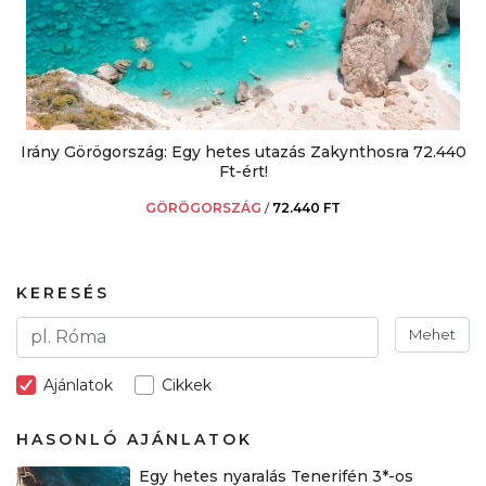
Irány Görögország: Egy hetes utazás Zakynthosra 72.440
Ft-ért!
GÖRÖGORSZÁG
/
72.440 FT
KERESÉS
Mehet
Ajánlatok
Cikkek
HASONLÓ AJÁNLATOK
Egy hetes nyaralás Tenerifén 3*-os