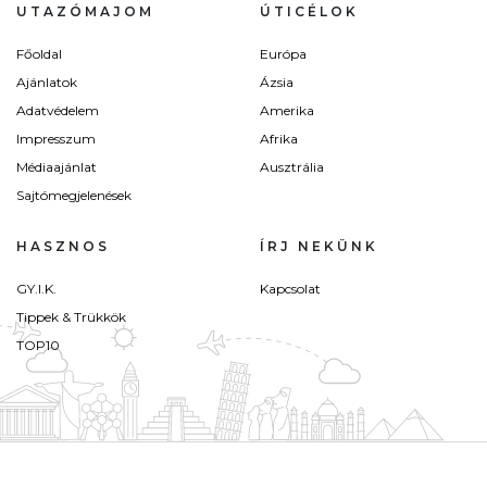
UTAZÓMAJOM
ÚTICÉLOK
Főoldal
Európa
Ajánlatok
Ázsia
Adatvédelem
Amerika
Impresszum
Afrika
Médiaajánlat
Ausztrália
Sajtómegjelenések
HASZNOS
ÍRJ NEKÜNK
GY.I.K.
Kapcsolat
Tippek & Trükkök
TOP10