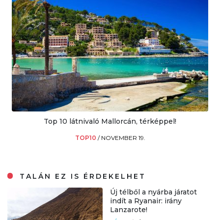
Top 10 látnivaló Mallorcán, térképpel!
TOP10
/
NOVEMBER 19.
TALÁN EZ IS ÉRDEKELHET
Új télből a nyárba járatot
indít a Ryanair: irány
Lanzarote!