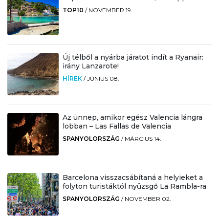
TOP10
/
NOVEMBER 19.
Új télből a nyárba járatot indít a Ryanair:
irány Lanzarote!
HÍREK
/
JÚNIUS 08.
Az ünnep, amikor egész Valencia lángra
lobban – Las Fallas de Valencia
SPANYOLORSZÁG
/
MÁRCIUS 14.
Barcelona visszacsábítaná a helyieket a
folyton turistáktól nyüzsgő La Rambla-ra
SPANYOLORSZÁG
/
NOVEMBER 02.