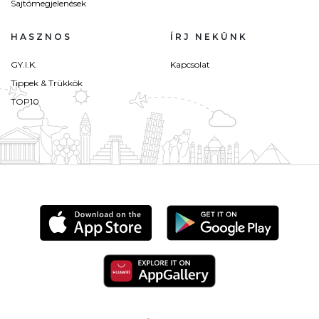
Sajtómegjelenések
HASZNOS
ÍRJ NEKÜNK
GY.I.K.
Kapcsolat
Tippek & Trükkök
TOP10