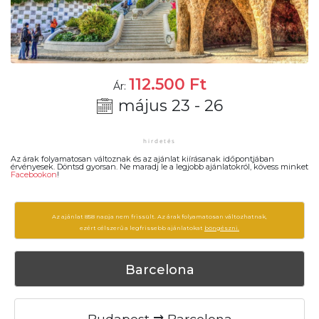
112.500
Ft
Ár:
május 23 - 26
Az árak folyamatosan változnak és az ajánlat kiírásanak időpontjában
érvényesek. Döntsd gyorsan. Ne maradj le a legjobb ajánlatokról, kövess minket
Facebookon
!
Az ajánlat 858 napja nem frissült. Az árak folyamatosan változhatnak,
ezért célszerű a legfrissebb ajánlatokat
böngészni.
Barcelona