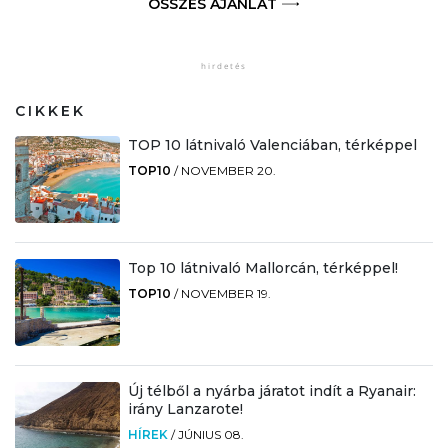
ÖSSZES AJÁNLAT
CIKKEK
TOP 10 látnivaló Valenciában, térképpel
TOP10
/
NOVEMBER 20.
Top 10 látnivaló Mallorcán, térképpel!
TOP10
/
NOVEMBER 19.
Új télből a nyárba járatot indít a Ryanair:
irány Lanzarote!
HÍREK
/
JÚNIUS 08.