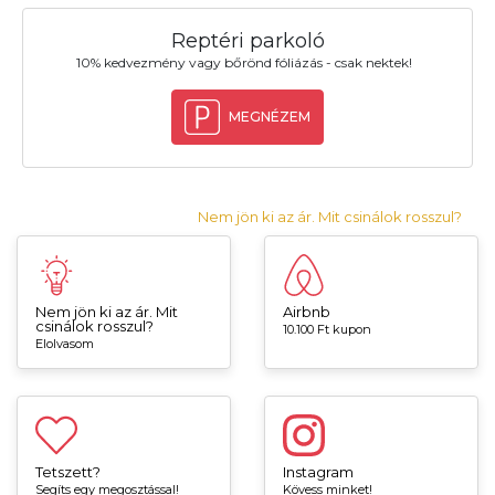
Reptéri parkoló
10% kedvezmény vagy bőrönd fóliázás - csak nektek!
MEGNÉZEM
Nem jön ki az ár. Mit csinálok rosszul?
Nem jön ki az ár. Mit
Airbnb
csinálok rosszul?
10.100 Ft kupon
Elolvasom
Tetszett?
Instagram
Segíts egy megosztással!
Kövess minket!