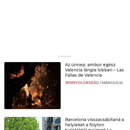
Az ünnep, amikor egész
Valencia lángra lobban – Las
Fallas de Valencia
SPANYOLORSZÁG
/
MÁRCIUS 14.
Barcelona visszacsábítaná a
helyieket a folyton
turistáktól nyüzsgő La