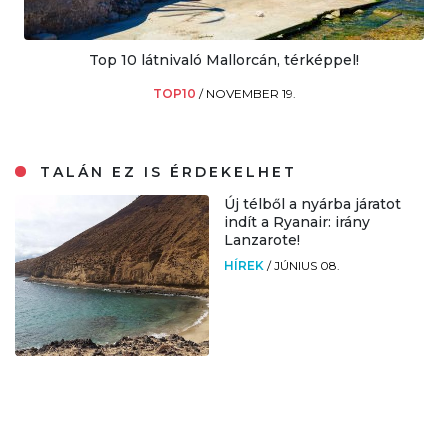
Top 10 látnivaló Mallorcán, térképpel!
TOP10
/
NOVEMBER 19.
TALÁN EZ IS ÉRDEKELHET
Új télből a nyárba járatot
indít a Ryanair: irány
Lanzarote!
HÍREK
/
JÚNIUS 08.