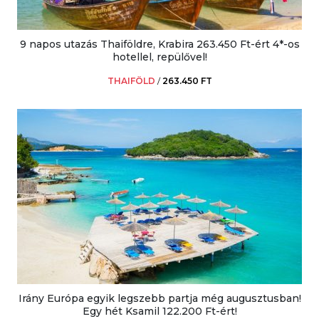
9 napos utazás Thaiföldre, Krabira 263.450 Ft-ért 4*-os
hotellel, repülővel!
THAIFÖLD
/
263.450 FT
Irány Európa egyik legszebb partja még augusztusban!
Egy hét Ksamil 122.200 Ft-ért!