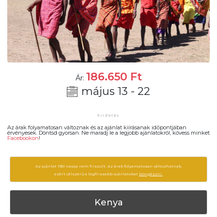
186.650
Ft
Ár:
május 13 - 22
Az árak folyamatosan változnak és az ajánlat kiírásanak időpontjában
érvényesek. Döntsd gyorsan. Ne maradj le a legjobb ajánlatokról, kövess minket
Facebookon
!
Az ajánlat 1951 napja nem frissült. Az árak folyamatosan változhatnak,
ezért célszerű a legfrissebb ajánlatokat
böngészni.
Kenya