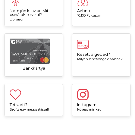
Nem jön ki az ár. Mit
Airbnb
csinálok rosszul?
10.100 Ft kupon
Elolvasom
Késett a géped?
Milyen lehetőségeid vannak
Bankkártya
Tetszett?
Instagram
Segíts egy megosztással!
Kövess minket!