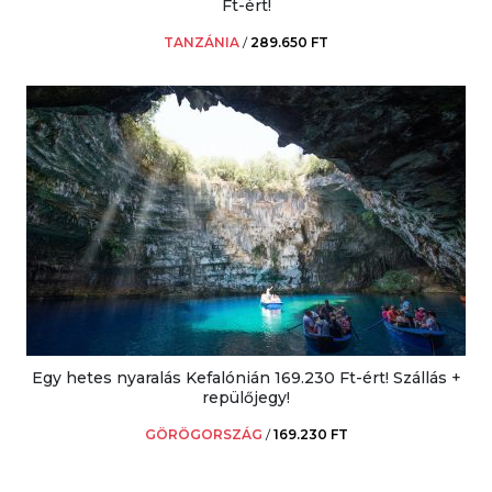
Ft-ért!
TANZÁNIA
/
289.650 FT
Egy hetes nyaralás Kefalónián 169.230 Ft-ért! Szállás +
repülőjegy!
GÖRÖGORSZÁG
/
169.230 FT