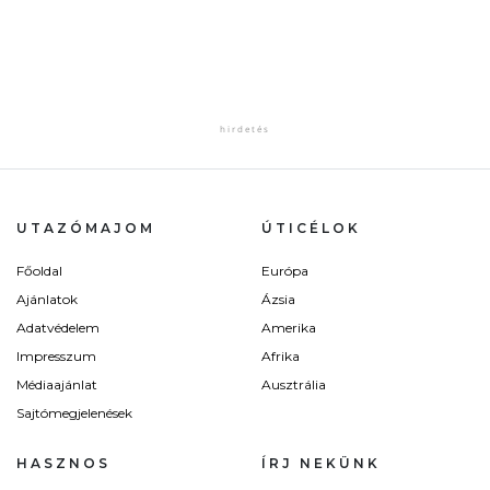
UTAZÓMAJOM
ÚTICÉLOK
Főoldal
Európa
Ajánlatok
Ázsia
Adatvédelem
Amerika
Impresszum
Afrika
Médiaajánlat
Ausztrália
Sajtómegjelenések
HASZNOS
ÍRJ NEKÜNK