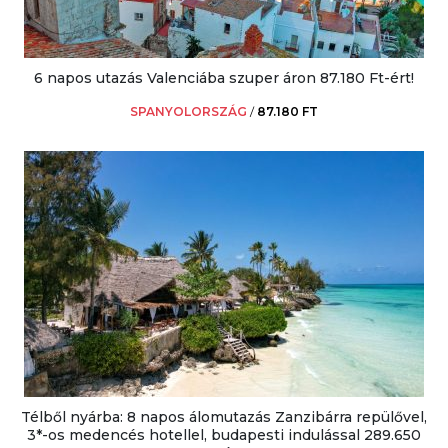
6 napos utazás Valenciába szuper áron 87.180 Ft-ért!
SPANYOLORSZÁG
/
87.180 FT
Télből nyárba: 8 napos álomutazás Zanzibárra repülővel,
3*-os medencés hotellel, budapesti indulással 289.650