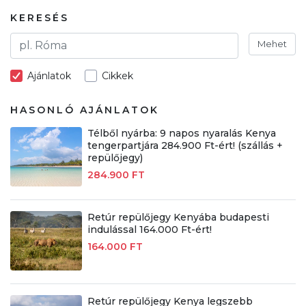
KERESÉS
Mehet
Ajánlatok
Cikkek
HASONLÓ AJÁNLATOK
Télből nyárba: 9 napos nyaralás Kenya
tengerpartjára 284.900 Ft-ért! (szállás +
repülőjegy)
284.900 FT
Retúr repülőjegy Kenyába budapesti
indulással 164.000 Ft-ért!
164.000 FT
Retúr repülőjegy Kenya legszebb