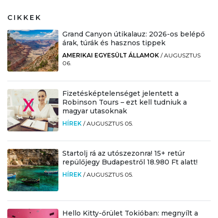
CIKKEK
Grand Canyon útikalauz: 2026-os belépő
árak, túrák és hasznos tippek
AMERIKAI EGYESÜLT ÁLLAMOK
/
AUGUSZTUS
06.
Fizetésképtelenséget jelentett a
Robinson Tours – ezt kell tudniuk a
magyar utasoknak
HÍREK
/
AUGUSZTUS 05.
Startolj rá az utószezonra! 15+ retúr
repülőjegy Budapestről 18.980 Ft alatt!
HÍREK
/
AUGUSZTUS 05.
Hello Kitty-őrület Tokióban: megnyílt a