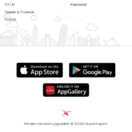
GY.I.K.
Kapcsolat
Tippek & Trükkök
TOP10
Minden tartalom jogvédett © 2026 Utazómajom.