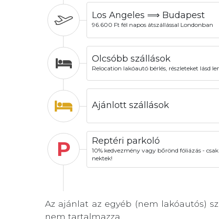
Los Angeles ⟹ Budapest
96.600 Ft fél napos átszállással Londonban
Olcsóbb szállások
Relocation lakóautó bérlés, részleteket lásd le
Ajánlott szállások
Reptéri parkoló
P
10% kedvezmény vagy bőrönd fóliázás - csak
nektek!
Az ajánlat az egyéb (nem lakóautós) szá
nem tartalmazza.