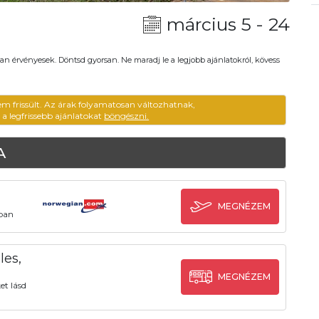
március 5 - 24
an érvényesek. Döntsd gyorsan. Ne maradj le a legjobb ajánlatokról, kövess
em frissült. Az árak folyamatosan változhatnak,
ű a legfrissebb ajánlatokat
böngészni.
A
MEGNÉZEM
ában
les,
MEGNÉZEM
et lásd