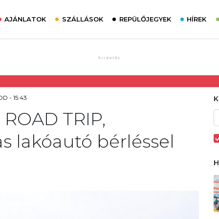
AJÁNLATOK
SZÁLLÁSOK
REPÜLŐJEGYEK
HÍREK
D - 15:43
 ROAD TRIP,
as lakóautó bérléssel