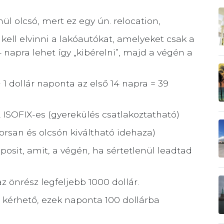
nül olcsó, mert ez egy ún. relocation,
 kell elvinni a lakóautókat, amelyeket csak a
napra lehet így „kibérelni”, majd a végén a
 + 1 dollár naponta az első 14 napra = 39
2 ISOFIX-es (gyerekülés csatlakoztatható)
rsan és olcsón kiváltható idehaza)
posit, amit, a végén, ha sértetlenül leadtad
z önrész legfeljebb 1000 dollár.
p kérhető, ezek naponta 100 dollárba