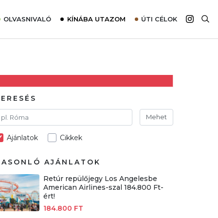
OLVASNIVALÓ
KÍNÁBA UTAZOM
ÚTI CÉLOK
Top 10 látnivalók térképpel
Európa
Tudnivalók az ajánlatok lefoglalásához
Ázsia
Tippek & Trükkök
Amerika
Utazómajom – CitySIM kártya a világutazóknak
Afrika
KERESÉS
Interjú
Ausztrália
Mehet
Élménybeszámolók
Ajánlatok
Cikkek
Szállodalátogatás
Sajtómegjelenések
HASONLÓ AJÁNLATOK
Retúr repülőjegy Los Angelesbe
American Airlines-szal 184.800 Ft-
ért!
184.800 FT