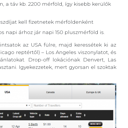
, a táv kb. 2200 mérföld, így kisebb kerülők
uszdíjat kell fizetnetek mérföldenként
s napi árhoz jár napi 150 pluszmérföld is.
tintsatok az USA fülre, majd keressétek ki az
icago reptértől) – Los Angeles viszonylatot, és
ánlatokat. Drop-off lokációnak Denvert, Las
asztani. Igyekezzetek, mert gyorsan el szoktak