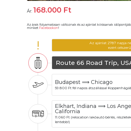
168.000
Ft
Ár:
Az árak folyamatosan változnak és az ajánlat kiírásanak időpontjáb
minket
Facebookon
!
!
Az ajánlat 2787 napja n
ezért célszer
Route 66 Road Trip, US
Budapest ⟹ Chicago
59.800 Ft fél napos átszállással Koppenhág
Elkhart, Indiana ⟹ Los Ange
California
11.060 Ft (relocation lakóautó bérlés, részletek
lentebb!)