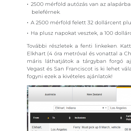
2500 mérföld autózás van az alapárban
beleférnek.
A 2500 mérföld felett 32 dollárcent pl
Ha plusz napokat vesztek, a 100 dolláro
További részletek a fenti linkeken. Kat
Elkhart (4 óra metróval és vonattal a Ch
máris láthatjátok a tárgyban forgó aj
Vegast és San Franciscot is ki lehet vál
fogyni ezek a kivételes ajánlatok!