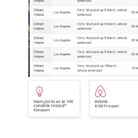
Nem jön ki az ár. Mit
Airbnb
csinálok rosszul?
10.100 Ft kupon
Elolvasom