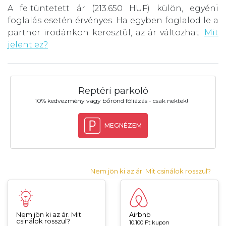
A feltüntetett ár (213.650 HUF) külön, egyéni
foglalás esetén érvényes. Ha egyben foglalod le a
partner irodánkon keresztül, az ár változhat.
Mit
jelent ez?
Reptéri parkoló
10% kedvezmény vagy bőrönd fóliázás - csak nektek!
MEGNÉZEM
Nem jön ki az ár. Mit csinálok rosszul?
Nem jön ki az ár. Mit
Airbnb
csinálok rosszul?
10.100 Ft kupon