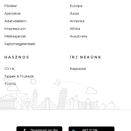
Főoldal
Európa
Ajánlatok
Ázsia
Adatvédelem
Amerika
Impresszum
Afrika
Médiaajánlat
Ausztrália
Sajtómegjelenések
HASZNOS
ÍRJ NEKÜNK
GY.I.K.
Kapcsolat
Tippek & Trükkök
TOP10