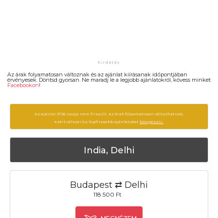
Az árak folyamatosan változnak és az ajánlat kiírásanak időpontjában
érvényesek. Döntsd gyorsan. Ne maradj le a legjobb ajánlatokról, kövess minket
Facebookon
!
Az ajánlat 2726 napja nem frissült. Az árak folyamatosan változhatnak,
ezért célszerű a legfrissebb ajánlatokat
böngészni.
India, Delhi
Budapest ⇄ Delhi
118.500 Ft