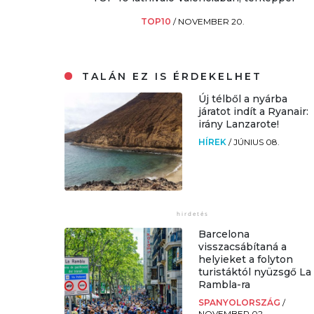
TOP10
/
NOVEMBER 20.
TALÁN EZ IS ÉRDEKELHET
Új télből a nyárba
járatot indít a Ryanair:
irány Lanzarote!
HÍREK
/
JÚNIUS 08.
Barcelona
visszacsábítaná a
helyieket a folyton
turistáktól nyüzsgő La
Rambla-ra
SPANYOLORSZÁG
/
NOVEMBER 02.