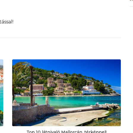
ással!
Top 10 látnivaló Mallorcán, térképpel!