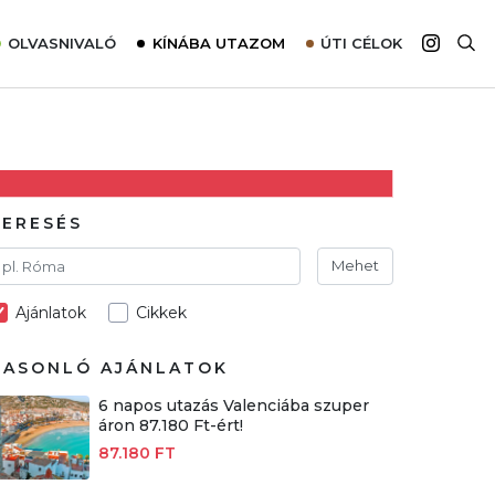
OLVASNIVALÓ
KÍNÁBA UTAZOM
ÚTI CÉLOK
Top 10 látnivalók térképpel
Európa
Tudnivalók az ajánlatok lefoglalásához
Ázsia
Tippek & Trükkök
Amerika
Utazómajom – CitySIM kártya a világutazóknak
Afrika
KERESÉS
Interjú
Ausztrália
Mehet
Élménybeszámolók
Ajánlatok
Cikkek
Szállodalátogatás
Sajtómegjelenések
HASONLÓ AJÁNLATOK
6 napos utazás Valenciába szuper
áron 87.180 Ft-ért!
87.180 FT