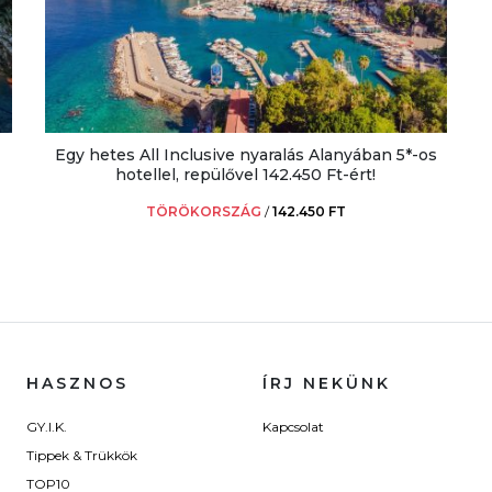
Egy hetes All Inclusive nyaralás Alanyában 5*-os
hotellel, repülővel 142.450 Ft-ért!
TÖRÖKORSZÁG
/
142.450 FT
HASZNOS
ÍRJ NEKÜNK
GY.I.K.
Kapcsolat
Tippek & Trükkök
TOP10