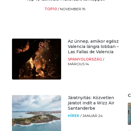
TOP10
/
NOVEMBER 19.
Az ünnep, amikor egész
Valencia lángra lobban –
Las Fallas de Valencia
SPANYOLORSZÁG
/
MÁRCIUS 14.
Járatnyitás: Közvetlen
járatot indít a Wizz Air
Santanderbe
HÍREK
/
JANUÁR 24.