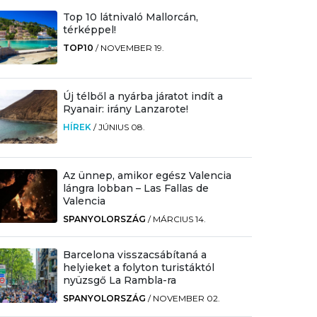
Top 10 látnivaló Mallorcán,
térképpel!
TOP10
/
NOVEMBER 19.
Új télből a nyárba járatot indít a
Ryanair: irány Lanzarote!
HÍREK
/
JÚNIUS 08.
Az ünnep, amikor egész Valencia
lángra lobban – Las Fallas de
Valencia
SPANYOLORSZÁG
/
MÁRCIUS 14.
Barcelona visszacsábítaná a
helyieket a folyton turistáktól
nyüzsgő La Rambla-ra
SPANYOLORSZÁG
/
NOVEMBER 02.