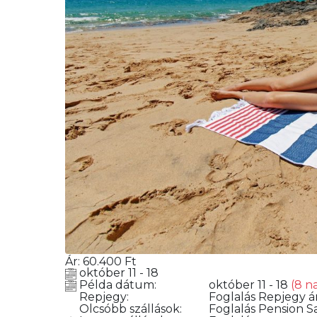
Ár:
60.400
Ft
október 11 - 18
Példa dátum:
október 11 - 18
(8 n
Repjegy:
Foglalás
Repjegy ár
Olcsóbb szállások:
Foglalás
Pension Sa