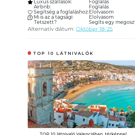
Luxus szállások:
Foglalás
Airbnb:
Foglalás
Segítség a foglaláshoz:
Elolvasom
Mi is az a tagsági:
Elolvasom
Tetszett?
Segíts egy megoszt
Alternatív dátum:
Október 18-25
TOP 10 LÁTNIVALÓK
TOP 10 látnivaló Valenciában, térképpel