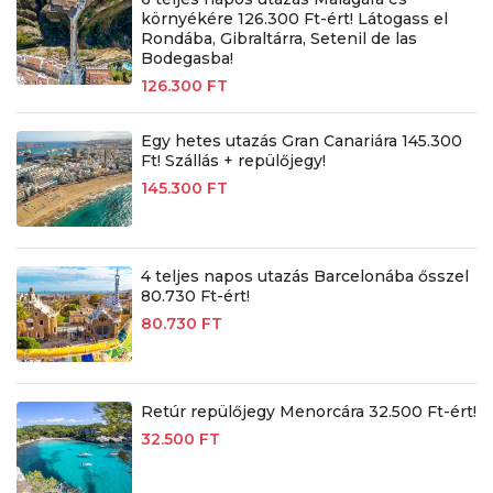
környékére 126.300 Ft-ért! Látogass el
Rondába, Gibraltárra, Setenil de las
Bodegasba!
126.300 FT
Egy hetes utazás Gran Canariára 145.300
Ft! Szállás + repülőjegy!
145.300 FT
4 teljes napos utazás Barcelonába ősszel
80.730 Ft-ért!
80.730 FT
Retúr repülőjegy Menorcára 32.500 Ft-ért!
32.500 FT