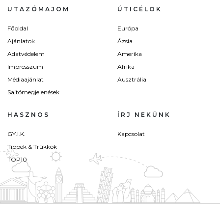
UTAZÓMAJOM
ÚTICÉLOK
Főoldal
Európa
Ajánlatok
Ázsia
Adatvédelem
Amerika
Impresszum
Afrika
Médiaajánlat
Ausztrália
Sajtómegjelenések
HASZNOS
ÍRJ NEKÜNK
GY.I.K.
Kapcsolat
Tippek & Trükkök
TOP10