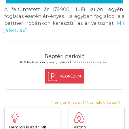
A feltüntetett ár (79.900 HUF) külön, egyéni
foglalás esetén érvényes. Ha egyben foglalod le a
partner irodánkon keresztül, az ár változhat.
Mit
jelent ez?
Reptéri parkoló
10% kedvezmény vagy bőrönd fóliázás - csak nektek!
MEGNÉZEM
Nem jön ki az ár. Mit csinálok rosszul?
Nem jön ki az ár. Mit
Airbnb