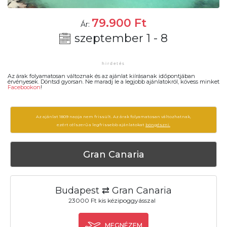
79.900
Ft
Ár:
szeptember 1 - 8
Az árak folyamatosan változnak és az ajánlat kiírásanak időpontjában
érvényesek. Döntsd gyorsan. Ne maradj le a legjobb ajánlatokról, kövess minket
Facebookon
!
Az ajánlat 1809 napja nem frissült. Az árak folyamatosan változhatnak,
ezért célszerű a legfrissebb ajánlatokat
böngészni.
Gran Canaria
Budapest ⇄ Gran Canaria
23000 Ft kis kézipoggyásszal
MEGNÉZEM