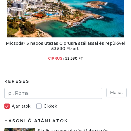
Micsoda? 5 napos utazás Ciprusra szállással és repülővel
53.530 Ft-ért!
CIPRUS
/
53.530 FT
KERESÉS
Mehet
Ajánlatok
Cikkek
HASONLÓ AJÁNLATOK
6 teljes napos utazás Malagára és