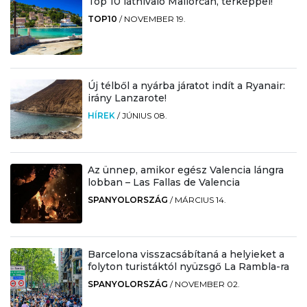
Top 10 látnivaló Mallorcán, térképpel!
TOP10
/
NOVEMBER 19.
Új télből a nyárba járatot indít a Ryanair:
irány Lanzarote!
HÍREK
/
JÚNIUS 08.
Az ünnep, amikor egész Valencia lángra
lobban – Las Fallas de Valencia
SPANYOLORSZÁG
/
MÁRCIUS 14.
Barcelona visszacsábítaná a helyieket a
folyton turistáktól nyüzsgő La Rambla-ra
SPANYOLORSZÁG
/
NOVEMBER 02.