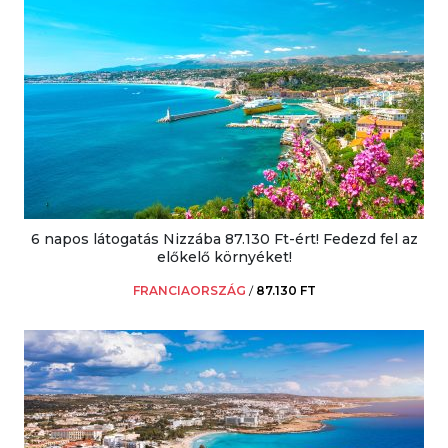
6 napos látogatás Nizzába 87.130 Ft-ért! Fedezd fel az
előkelő környéket!
FRANCIAORSZÁG
/
87.130 FT