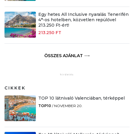
Egy hetes All Inclusive nyaralás Tenerifén
4*-os hotelben, közvetlen repülővel
213.250 Ft-ért!
213.250 FT
ÖSSZES AJÁNLAT
CIKKEK
TOP 10 látnivaló Valenciában, térképpel
TOP10
/
NOVEMBER 20.