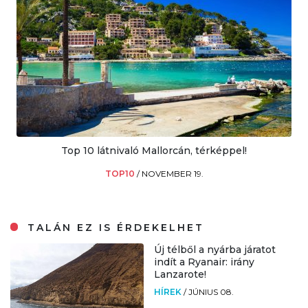
Top 10 látnivaló Mallorcán, térképpel!
TOP10
/
NOVEMBER 19.
TALÁN EZ IS ÉRDEKELHET
Új télből a nyárba járatot
indít a Ryanair: irány
Lanzarote!
HÍREK
/
JÚNIUS 08.