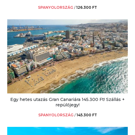
SPANYOLORSZÁG
/
126.300 FT
Egy hetes utazás Gran Canariára 145.300 Ft! Szállás +
repülőjegy!
SPANYOLORSZÁG
/
145.300 FT