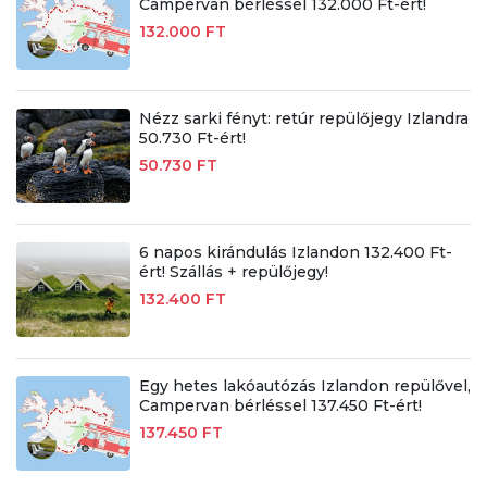
Campervan bérléssel 132.000 Ft-ért!
132.000 FT
Nézz sarki fényt: retúr repülőjegy Izlandra
50.730 Ft-ért!
50.730 FT
6 napos kirándulás Izlandon 132.400 Ft-
ért! Szállás + repülőjegy!
132.400 FT
Egy hetes lakóautózás Izlandon repülővel,
Campervan bérléssel 137.450 Ft-ért!
137.450 FT