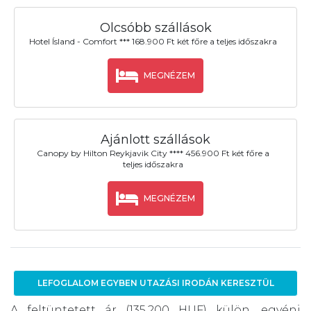
Olcsóbb szállások
Hotel Ísland - Comfort *** 168.900 Ft két főre a teljes időszakra
MEGNÉZEM
Ajánlott szállások
Canopy by Hilton Reykjavik City **** 456.900 Ft két főre a
teljes időszakra
MEGNÉZEM
LEFOGLALOM EGYBEN UTAZÁSI IRODÁN KERESZTÜL
A feltüntetett ár (135.200 HUF) külön, egyéni