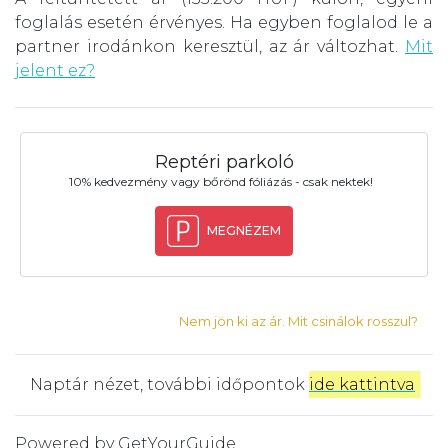
foglalás esetén érvényes. Ha egyben foglalod le a
partner irodánkon keresztül, az ár változhat.
Mit
jelent ez?
Reptéri parkoló
10% kedvezmény vagy bőrönd fóliázás - csak nektek!
MEGNÉZEM
Nem jön ki az ár. Mit csinálok rosszul?
Naptár nézet, további időpontok
ide kattintva
.
Powered by
GetYourGuide