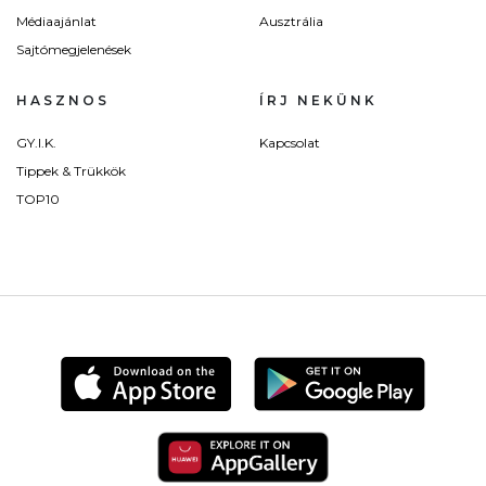
Médiaajánlat
Ausztrália
Sajtómegjelenések
HASZNOS
ÍRJ NEKÜNK
GY.I.K.
Kapcsolat
Tippek & Trükkök
TOP10