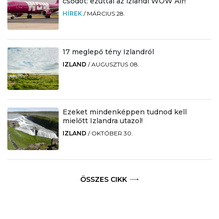
csődöt: ezúttal az izlandi WOW Air!
HÍREK
/
MÁRCIUS 28.
17 meglepő tény Izlandról
IZLAND
/
AUGUSZTUS 08.
Ezeket mindenképpen tudnod kell
mielőtt Izlandra utazol!
IZLAND
/
OKTÓBER 30.
ÖSSZES CIKK