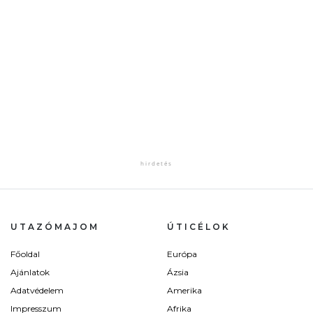
UTAZÓMAJOM
ÚTICÉLOK
Főoldal
Európa
Ajánlatok
Ázsia
Adatvédelem
Amerika
Impresszum
Afrika