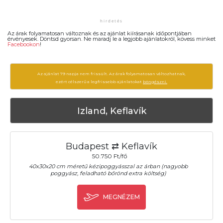
Az árak folyamatosan változnak és az ajánlat kiírásanak időpontjában
érvényesek. Döntsd gyorsan. Ne maradj le a legjobb ajánlatokról, kövess minket
Facebookon
!
Az ajánlat 79 napja nem frissült. Az árak folyamatosan változhatnak,
ezért célszerű a legfrissebb ajánlatokat
böngészni.
Izland, Keflavík
Budapest ⇄ Keflavík
50.750 Ft/fő
40x30x20 cm méretű kézipoggyásszal az árban (nagyobb
poggyász, feladható bőrönd extra költség)
MEGNÉZEM