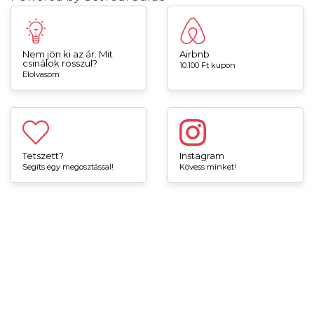
Nem jön ki az ár. Mit
Airbnb
csinálok rosszul?
10.100 Ft kupon
Elolvasom
Tetszett?
Instagram
Segíts egy megosztással!
Kövess minket!