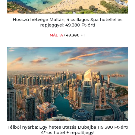
Hosszú hétvége Máltán, 4 csillagos Spa hotellel és
repjeggyel: 49.380 Ft-ért!
MÁLTA
/
49.380 FT
Télből nyárba: Egy hetes utazás Dubajba 119.380 Ft-ért!
4*-os hotel + repülőjegy!