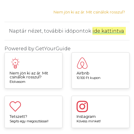
Nem jön ki az ár. Mit csinálok rosszul?
Naptár nézet, további időpontok
ide kattintva
.
Powered by
GetYourGuide
Nem jön ki az ár. Mit
Airbnb
csinálok rosszul?
10.100 Ft kupon
Elolvasom
Tetszett?
Instagram
Segíts egy megosztással!
Kövess minket!