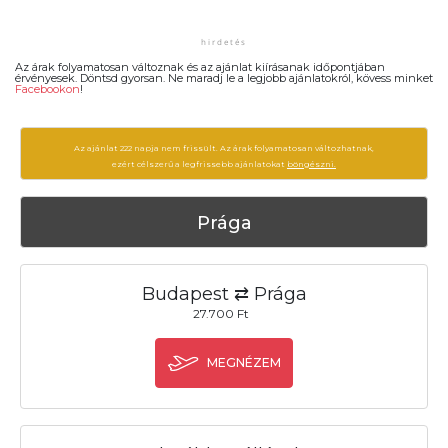
Az árak folyamatosan változnak és az ajánlat kiírásanak időpontjában
érvényesek. Döntsd gyorsan. Ne maradj le a legjobb ajánlatokról, kövess minket
Facebookon
!
Az ajánlat 222 napja nem frissült. Az árak folyamatosan változhatnak,
ezért célszerű a legfrissebb ajánlatokat
böngészni.
Prága
Budapest ⇄ Prága
27.700 Ft
MEGNÉZEM