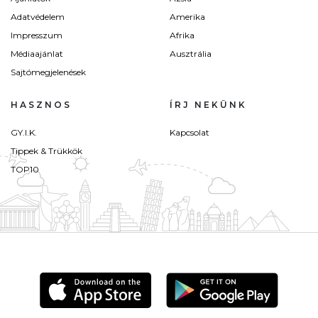
Adatvédelem
Amerika
Impresszum
Afrika
Médiaajánlat
Ausztrália
Sajtómegjelenések
HASZNOS
ÍRJ NEKÜNK
GY.I.K.
Kapcsolat
Tippek & Trükkök
TOP10