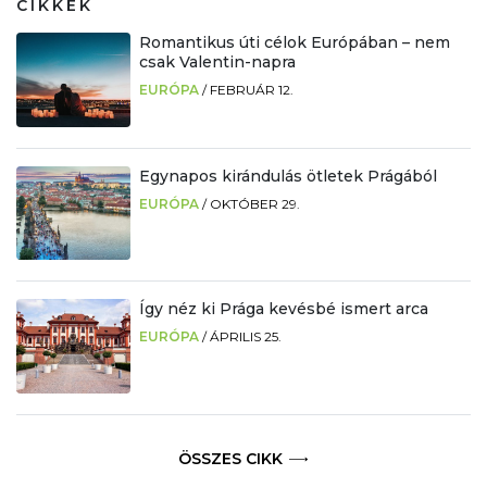
CIKKEK
Romantikus úti célok Európában – nem
csak Valentin-napra
EURÓPA
/
FEBRUÁR 12.
Egynapos kirándulás ötletek Prágából
EURÓPA
/
OKTÓBER 29.
Így néz ki Prága kevésbé ismert arca
EURÓPA
/
ÁPRILIS 25.
ÖSSZES CIKK