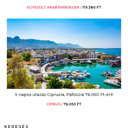
EGYESÜLT ARAB EMÍRSÉGEK
/
119.380 FT
5 napos utazás Ciprusra, Páfoszra 76.050 Ft-ért!
CIPRUS
/
76.050 FT
KERESÉS