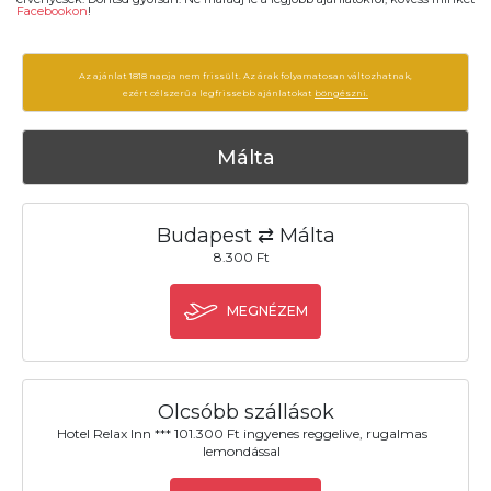
Facebookon
!
Az ajánlat 1818 napja nem frissült. Az árak folyamatosan változhatnak,
ezért célszerű a legfrissebb ajánlatokat
böngészni.
Málta
Budapest ⇄ Málta
8.300 Ft
MEGNÉZEM
Olcsóbb szállások
Hotel Relax Inn *** 101.300 Ft ingyenes reggelive, rugalmas
lemondással