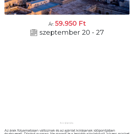
59.950
Ft
Ár:
szeptember 20 - 27
Az árak folyamatosan változnak és az ajánlat kiírásanak időpontjában
érvényesek. Döntsd gyorsan. Ne maradj le a legjobb ajánlatokról, kövess minket