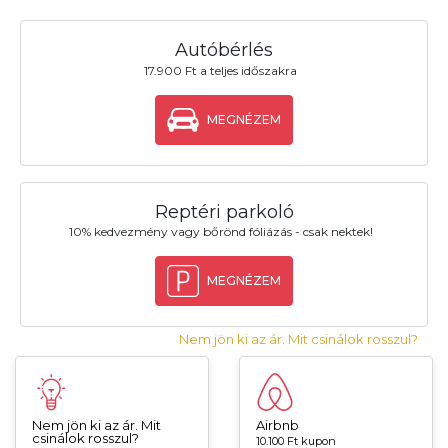
Autóbérlés
17.900 Ft a teljes időszakra
MEGNÉZEM
Reptéri parkoló
10% kedvezmény vagy bőrönd fóliázás - csak nektek!
MEGNÉZEM
Nem jön ki az ár. Mit csinálok rosszul?
Nem jön ki az ár. Mit
Airbnb
csinálok rosszul?
10.100 Ft kupon