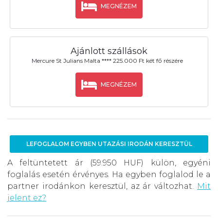
MEGNÉZEM
Ajánlott szállások
Mercure St Julians Malta **** 225.000 Ft két fő részére
MEGNÉZEM
LEFOGLALOM EGYBEN UTAZÁSI IRODÁN KERESZTÜL
A feltüntetett ár (59.950 HUF) külön, egyéni
foglalás esetén érvényes. Ha egyben foglalod le a
partner irodánkon keresztül, az ár változhat.
Mit
jelent ez?