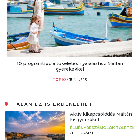
10 programtipp a tökéletes nyaraláshoz Máltán
gyerekekkel
TOP10
/
JÚNIUS 13.
TALÁN EZ IS ÉRDEKELHET
Aktív kikapcsolódás Máltán,
kisgyerekkel
ÉLMÉNYBESZÁMOLÓK TŐLETEK
/
FEBRUÁR 11.