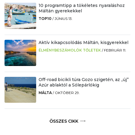
10 programtipp a tökéletes nyaraláshoz
Máltán gyerekekkel
TOP10
/
JÚNIUS 13.
Aktív kikapcsolódás Máltán, kisgyerekkel
ÉLMÉNYBESZÁMOLÓK TŐLETEK
/
FEBRUÁR 11.
Off-road bicikli túra Gozo szigetén, az „új”
Azúr ablaktól a Sólepárlókig
MÁLTA
/
OKTÓBER 29.
ÖSSZES CIKK