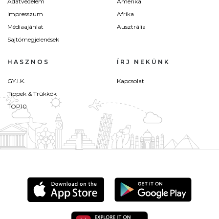
Adatvédelem
Amerika
Impresszum
Afrika
Médiaajánlat
Ausztrália
Sajtómegjelenések
HASZNOS
ÍRJ NEKÜNK
GY.I.K.
Kapcsolat
Tippek & Trükkök
TOP10