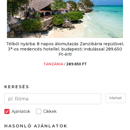
Télből nyárba: 8 napos álomutazás Zanzibárra repülővel,
3*-os medencés hotellel, budapesti indulással 289.650
Ft-ért!
TANZÁNIA
/
289.650 FT
KERESÉS
Mehet
Ajánlatok
Cikkek
HASONLÓ AJÁNLATOK