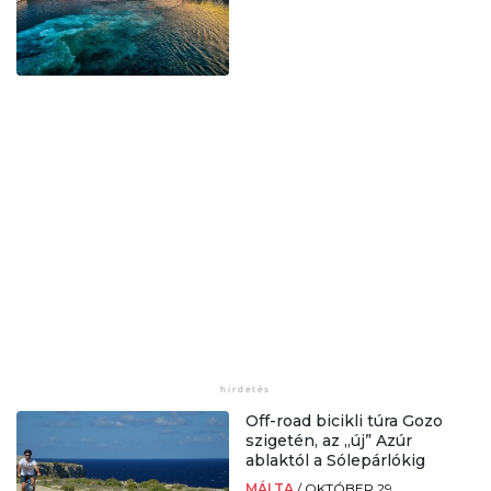
Off-road bicikli túra Gozo
szigetén, az „új” Azúr
ablaktól a Sólepárlókig
MÁLTA
/
OKTÓBER 29.