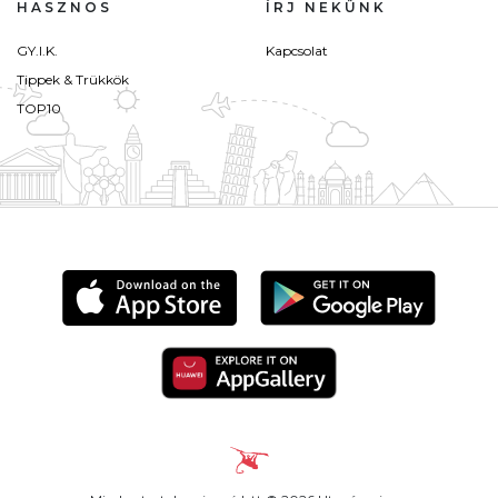
HASZNOS
ÍRJ NEKÜNK
GY.I.K.
Kapcsolat
Tippek & Trükkök
TOP10