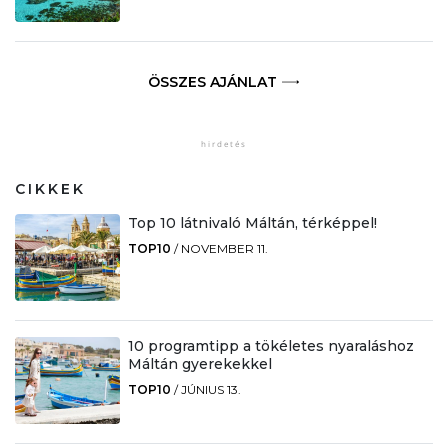
ÖSSZES AJÁNLAT
CIKKEK
Top 10 látnivaló Máltán, térképpel!
TOP10
/
NOVEMBER 11.
10 programtipp a tökéletes nyaraláshoz
Máltán gyerekekkel
TOP10
/
JÚNIUS 13.