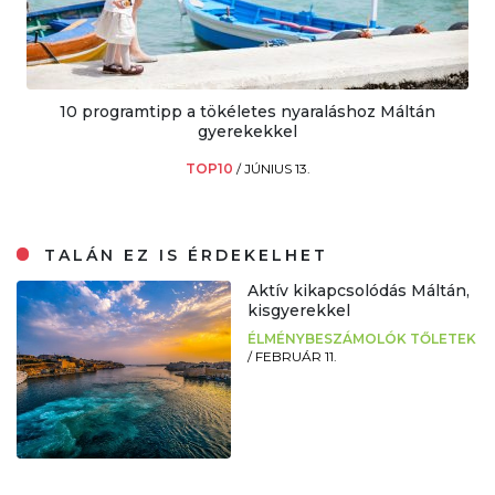
10 programtipp a tökéletes nyaraláshoz Máltán
gyerekekkel
TOP10
/
JÚNIUS 13.
TALÁN EZ IS ÉRDEKELHET
Aktív kikapcsolódás Máltán,
kisgyerekkel
ÉLMÉNYBESZÁMOLÓK TŐLETEK
/
FEBRUÁR 11.