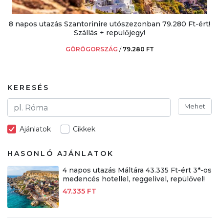
8 napos utazás Szantorinire utószezonban 79.280 Ft-ért!
Szállás + repülőjegy!
GÖRÖGORSZÁG
/
79.280 FT
KERESÉS
Mehet
Ajánlatok
Cikkek
HASONLÓ AJÁNLATOK
4 napos utazás Máltára 43.335 Ft-ért 3*-os
medencés hotellel, reggelivel, repülővel!
47.335 FT