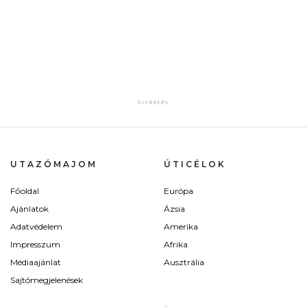
UTAZÓMAJOM
ÚTICÉLOK
Főoldal
Európa
Ajánlatok
Ázsia
Adatvédelem
Amerika
Impresszum
Afrika
Médiaajánlat
Ausztrália
Sajtómegjelenések