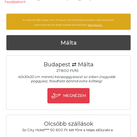
Facebookon
!
Az ajánlat 232 napja nem frissült. Az árak folyamatosan változhatnak,
ezért célszerű a legfrissebb ajánlatokat
böngészni.
Málta
Budapest ⇄ Málta
27.800 Ft/fő
40x30x20 cm méretű kézipoggyásszal az árban (nagyobb
poggyász, feladható bőrönd extra költség)
MEGNÉZEM
Olcsóbb szállások
So City Hotel*** 50.600 Ft két főre a teljes időszakra