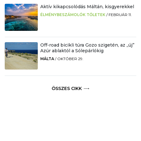
Aktív kikapcsolódás Máltán, kisgyerekkel
ÉLMÉNYBESZÁMOLÓK TŐLETEK
/
FEBRUÁR 11.
Off-road bicikli túra Gozo szigetén, az „új”
Azúr ablaktól a Sólepárlókig
MÁLTA
/
OKTÓBER 29.
ÖSSZES CIKK