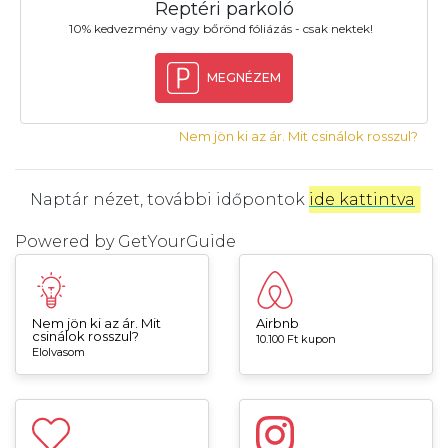
Reptéri parkoló
10% kedvezmény vagy bőrönd fóliázás - csak nektek!
MEGNÉZEM
Nem jön ki az ár. Mit csinálok rosszul?
Naptár nézet, további időpontok
ide kattintva
.
Powered by
GetYourGuide
Nem jön ki az ár. Mit
Airbnb
csinálok rosszul?
10.100 Ft kupon
Elolvasom