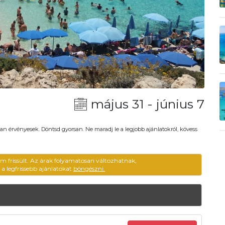
május 31 - június 7
an érvényesek. Döntsd gyorsan. Ne maradj le a legjobb ajánlatokról, kövess
em frissült. Az árak folyamatosan változhatnak,
ű a legfrissebb ajánlatokat
böngészni.