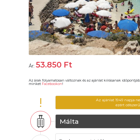
53.850
Ft
Ár:
Az árak folyamatosan változnak és az ajánlat kiírásanak időpontjáb
minket
Facebookon
!
!
Az ajánlat 1949 napja n
ezért célszer
Málta