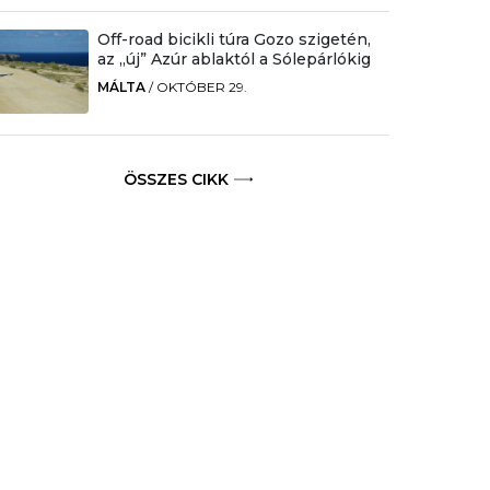
Off-road bicikli túra Gozo szigetén,
az „új” Azúr ablaktól a Sólepárlókig
MÁLTA
/
OKTÓBER 29.
ÖSSZES CIKK