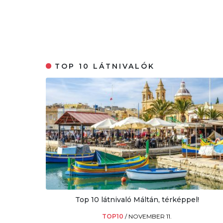
TOP 10 LÁTNIVALÓK
Top 10 látnivaló Máltán, térképpel!
TOP10
/
NOVEMBER 11.