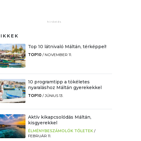
CIKKEK
Top 10 látnivaló Máltán, térképpel!
TOP10
/
NOVEMBER 11.
10 programtipp a tökéletes
nyaraláshoz Máltán gyerekekkel
TOP10
/
JÚNIUS 13.
Aktív kikapcsolódás Máltán,
kisgyerekkel
ÉLMÉNYBESZÁMOLÓK TŐLETEK
/
FEBRUÁR 11.