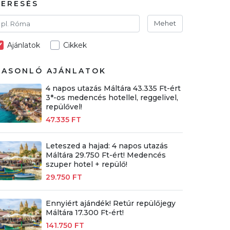
KERESÉS
Mehet
Ajánlatok
Cikkek
HASONLÓ AJÁNLATOK
4 napos utazás Máltára 43.335 Ft-ért
3*-os medencés hotellel, reggelivel,
repülővel!
47.335 FT
Leteszed a hajad: 4 napos utazás
Máltára 29.750 Ft-ért! Medencés
szuper hotel + repülő!
29.750 FT
Ennyiért ajándék! Retúr repülőjegy
Máltára 17.300 Ft-ért!
141.750 FT