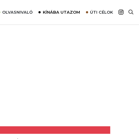
OLVASNIVALÓ
KÍNÁBA UTAZOM
ÚTI CÉLOK
Top 10 látnivalók térképpel
Európa
Tudnivalók az ajánlatok lefoglalásához
Ázsia
Tippek & Trükkök
Amerika
Utazómajom – CitySIM kártya a világutazóknak
Afrika
Interjú
Ausztrália
Élménybeszámolók
Szállodalátogatás
Sajtómegjelenések