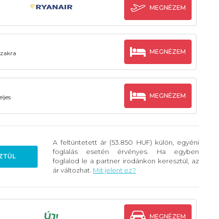
MEGNÉZEM
MEGNÉZEM
szakra
MEGNÉZEM
eljes
A feltüntetett ár (53.850 HUF) külön, egyéni
foglalás esetén érvényes. Ha egyben
ZTÜL
foglalod le a partner irodánkon keresztül, az
ár változhat.
Mit jelent ez?
ÚJ!
MEGNÉZEM