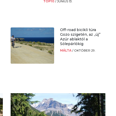
TOP10
/
JÚNIUS 13.
Off-road bicikli túra
Gozo szigetén, az „új”
Azúr ablaktól a
Sólepárlókig
MÁLTA
/
OKTÓBER 29.