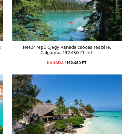
s
Retúr repülőjegy Kanada csodás részére,
Calgaryba 192.450 Ft-ért!
KANADA
/
192.450 FT