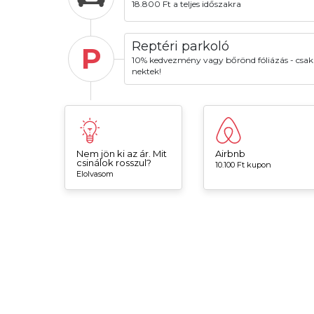
18.800 Ft a teljes időszakra
Reptéri parkoló
P
10% kedvezmény vagy bőrönd fóliázás - csak
nektek!
Nem jön ki az ár. Mit
Airbnb
csinálok rosszul?
10.100 Ft kupon
Elolvasom