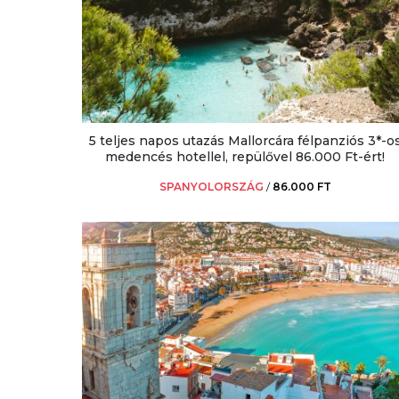
5 teljes napos utazás Mallorcára félpanziós 3*-o
medencés hotellel, repülővel 86.000 Ft-ért!
SPANYOLORSZÁG
/
86.000 FT