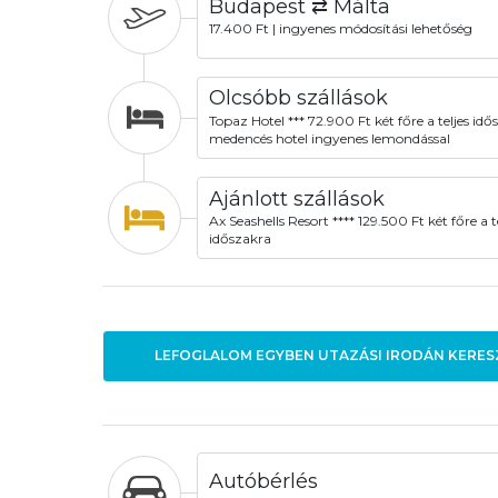
Budapest ⇄ Málta
17.400 Ft | ingyenes módosítási lehetőség
Olcsóbb szállások
Topaz Hotel *** 72.900 Ft két főre a teljes idő
medencés hotel ingyenes lemondással
Ajánlott szállások
Ax Seashells Resort **** 129.500 Ft két főre a t
időszakra
LEFOGLALOM EGYBEN UTAZÁSI IRODÁN KERES
Autóbérlés