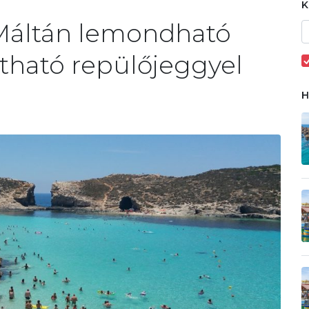
 Máltán lemondható
ítható repülőjeggyel