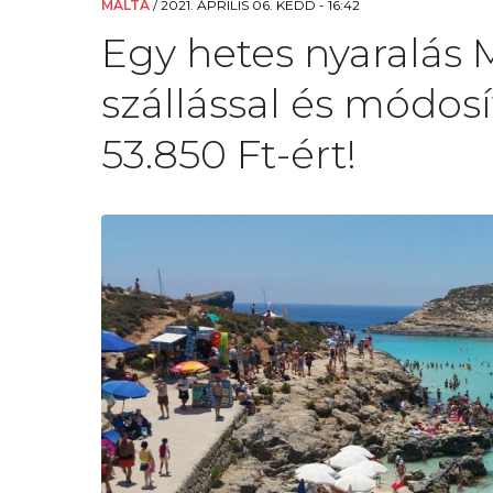
MÁLTA
/
2021. ÁPRILIS 06. KEDD - 16:42
Egy hetes nyaralás
szállással és módos
53.850 Ft-ért!