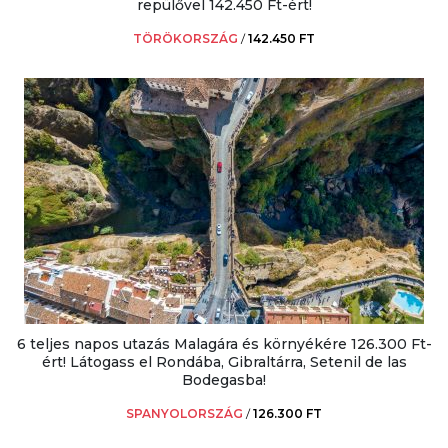
repülővel 142.450 Ft-ért!
TÖRÖKORSZÁG
/
142.450 FT
6 teljes napos utazás Malagára és környékére 126.300 Ft-
ért! Látogass el Rondába, Gibraltárra, Setenil de las
Bodegasba!
SPANYOLORSZÁG
/
126.300 FT