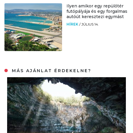
Ilyen amikor egy repülőtér
futópályája és egy forgalmas
autóút keresztezi egymást
HÍREK
/
JÚLIUS 14.
MÁS AJÁNLAT ÉRDEKELNE?