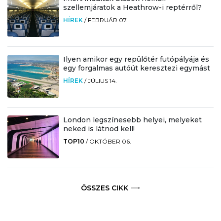
szellemjáratok a Heathrow-i reptérről?
HÍREK
/
FEBRUÁR 07.
Ilyen amikor egy repülőtér futópályája és
egy forgalmas autóút keresztezi egymást
HÍREK
/
JÚLIUS 14.
London legszínesebb helyei, melyeket
neked is látnod kell!
TOP10
/
OKTÓBER 06.
ÖSSZES CIKK