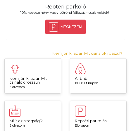
Reptéri parkoló
10% kedvezmény vagy bőrönd fóliázás - csak nektek!
MEGNÉZEM
Nem jön ki az ár. Mit csinálok rosszul?
Nem jön ki az ár. Mit
Airbnb
csinálok rosszul?
10.100 Ft kupon
Elolvasom
Mi is az a tagsági?
Reptéri parkolás
Elolvasom
Elolvasom