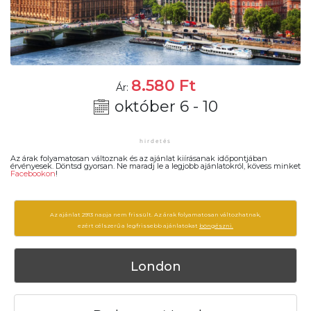
8.580
Ft
Ár:
október 6 - 10
Az árak folyamatosan változnak és az ajánlat kiírásanak időpontjában
érvényesek. Döntsd gyorsan. Ne maradj le a legjobb ajánlatokról, kövess minket
Facebookon
!
Az ajánlat 2913 napja nem frissült. Az árak folyamatosan változhatnak,
ezért célszerű a legfrissebb ajánlatokat
böngészni.
London