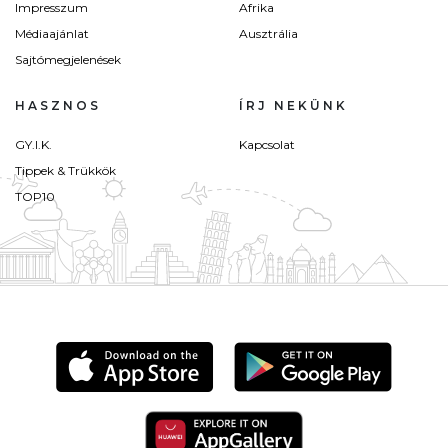
Impresszum
Afrika
Médiaajánlat
Ausztrália
Sajtómegjelenések
HASZNOS
ÍRJ NEKÜNK
GY.I.K.
Kapcsolat
Tippek & Trükkök
TOP10