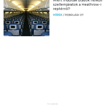
Miért indultak utasok nélküli
szellemjáratok a Heathrow-i
reptérről?
HÍREK
/
FEBRUÁR 07.