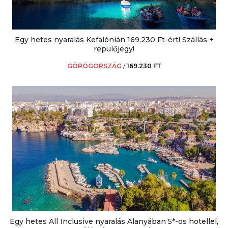
Egy hetes nyaralás Kefalónián 169.230 Ft-ért! Szállás +
repülőjegy!
GÖRÖGORSZÁG
/
169.230 FT
Egy hetes All Inclusive nyaralás Alanyában 5*-os hotellel,