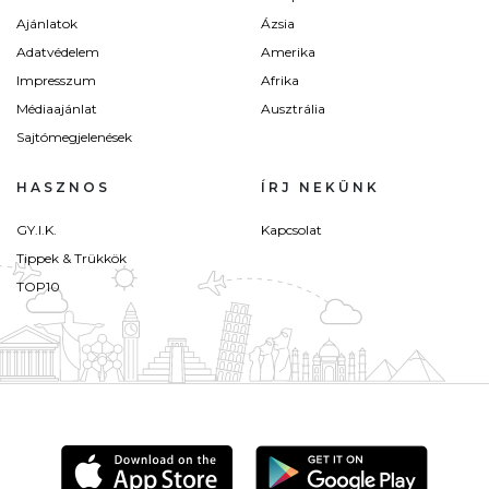
Ajánlatok
Ázsia
Adatvédelem
Amerika
Impresszum
Afrika
Médiaajánlat
Ausztrália
Sajtómegjelenések
HASZNOS
ÍRJ NEKÜNK
GY.I.K.
Kapcsolat
Tippek & Trükkök
TOP10