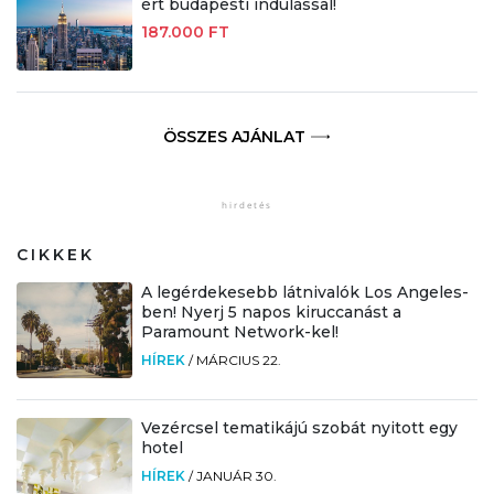
ért budapesti indulással!
187.000 FT
ÖSSZES AJÁNLAT
CIKKEK
A legérdekesebb látnivalók Los Angeles-
ben! Nyerj 5 napos kiruccanást a
Paramount Network-kel!
HÍREK
/
MÁRCIUS 22.
Vezércsel tematikájú szobát nyitott egy
hotel
HÍREK
/
JANUÁR 30.