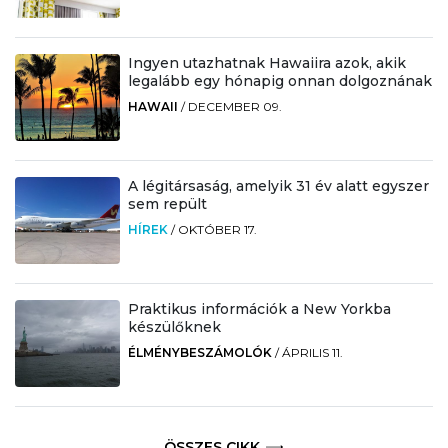
Ingyen utazhatnak Hawaiira azok, akik
legalább egy hónapig onnan dolgoznának
HAWAII
/
DECEMBER 09.
A légitársaság, amelyik 31 év alatt egyszer
sem repült
HÍREK
/
OKTÓBER 17.
Praktikus információk a New Yorkba
készülőknek
ÉLMÉNYBESZÁMOLÓK
/
ÁPRILIS 11.
ÖSSZES CIKK