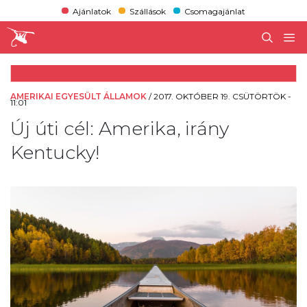
Ajánlatok
Szállások
Csomagajánlat
AMERIKAI EGYESÜLT ÁLLAMOK
/
2017. OKTÓBER 19. CSÜTÖRTÖK -
11:01
Új úti cél: Amerika, irány
Kentucky!