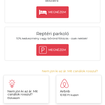
időszakra
MEGNÉZEM
Reptéri parkoló
10% kedvezmény vagy bőrönd fóliázás - csak nektek!
MEGNÉZEM
Nem jön ki az ár. Mit csinálok rosszul?
Nem jön ki az ár. Mit
Airbnb
csinálok rosszul?
10.100 Ft kupon
Elolvasom