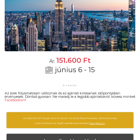
151.600
Ft
Ár:
június 6 - 15
Az árak folyamatosan változnak és az ajánlat kiírásanak időpontjában
érvényesek. Döntsd gyorsan. Ne maradj le a legjobb ajánlatokról, kövess minket
Facebookon
!
Az ajánlat 471 napja nem frissült. Az árak folyamatosan változhatnak,
ezért célszerű a legfrissebb ajánlatokat
böngészni.