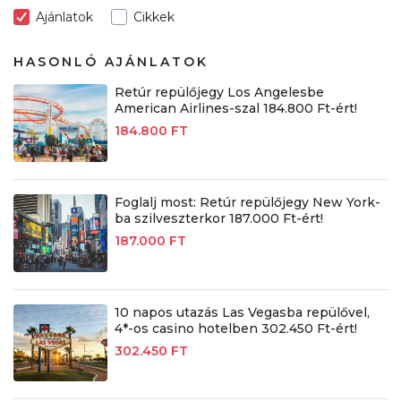
Ajánlatok
Cikkek
HASONLÓ AJÁNLATOK
Retúr repülőjegy Los Angelesbe
American Airlines-szal 184.800 Ft-ért!
184.800 FT
Foglalj most: Retúr repülőjegy New York-
ba szilveszterkor 187.000 Ft-ért!
187.000 FT
10 napos utazás Las Vegasba repülővel,
4*-os casino hotelben 302.450 Ft-ért!
302.450 FT