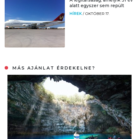
A légitársaság, amelyik 31 év
alatt egyszer sem repült
HÍREK
/
OKTÓBER 17.
MÁS AJÁNLAT ÉRDEKELNE?