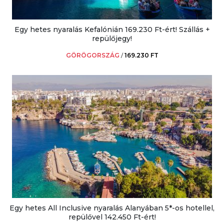
Egy hetes nyaralás Kefalónián 169.230 Ft-ért! Szállás +
repülőjegy!
GÖRÖGORSZÁG
/
169.230 FT
Egy hetes All Inclusive nyaralás Alanyában 5*-os hotellel,
repülővel 142.450 Ft-ért!