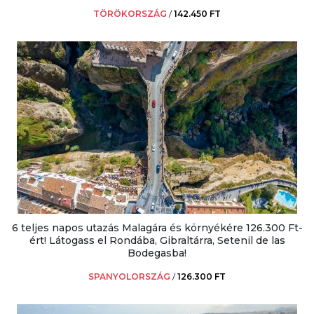
TÖRÖKORSZÁG
/
142.450 FT
6 teljes napos utazás Malagára és környékére 126.300 Ft-
ért! Látogass el Rondába, Gibraltárra, Setenil de las
Bodegasba!
SPANYOLORSZÁG
/
126.300 FT