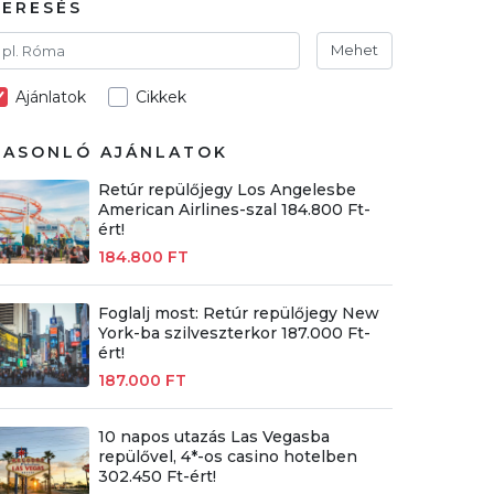
KERESÉS
Mehet
Ajánlatok
Cikkek
HASONLÓ AJÁNLATOK
Retúr repülőjegy Los Angelesbe
American Airlines-szal 184.800 Ft-
ért!
184.800 FT
Foglalj most: Retúr repülőjegy New
York-ba szilveszterkor 187.000 Ft-
ért!
187.000 FT
10 napos utazás Las Vegasba
repülővel, 4*-os casino hotelben
302.450 Ft-ért!