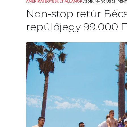
AMERIKAI EGYESÜLT ÁLLAMOK
/
2019. MÁRCIUS 29. PÉNTE
Non-stop retúr Bécs
repülőjegy 99.000 Ft