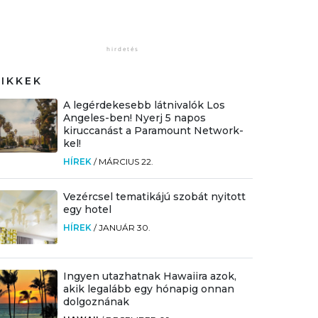
CIKKEK
A legérdekesebb látnivalók Los
Angeles-ben! Nyerj 5 napos
kiruccanást a Paramount Network-
kel!
HÍREK
/
MÁRCIUS 22.
Vezércsel tematikájú szobát nyitott
egy hotel
HÍREK
/
JANUÁR 30.
Ingyen utazhatnak Hawaiira azok,
akik legalább egy hónapig onnan
dolgoznának