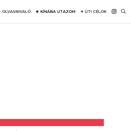
OLVASNIVALÓ
KÍNÁBA UTAZOM
ÚTI CÉLOK
Top 10 látnivalók térképpel
Európa
Tudnivalók az ajánlatok lefoglalásához
Ázsia
Tippek & Trükkök
Amerika
Utazómajom – CitySIM kártya a világutazóknak
Afrika
Interjú
Ausztrália
Élménybeszámolók
Szállodalátogatás
Sajtómegjelenések