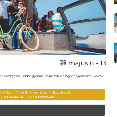
május 6 - 13
an érvényesek. Döntsd gyorsan. Ne maradj le a legjobb ajánlatokról, kövess
em frissült. Az árak folyamatosan változhatnak,
ű a legfrissebb ajánlatokat
böngészni.