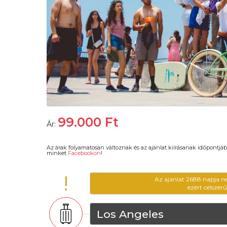
99.000
Ft
Ár:
Az árak folyamatosan változnak és az ajánlat kiírásanak időpontjáb
minket
Facebookon
!
!
Az ajánlat 2688 napja n
ezért célszer
Los Angeles