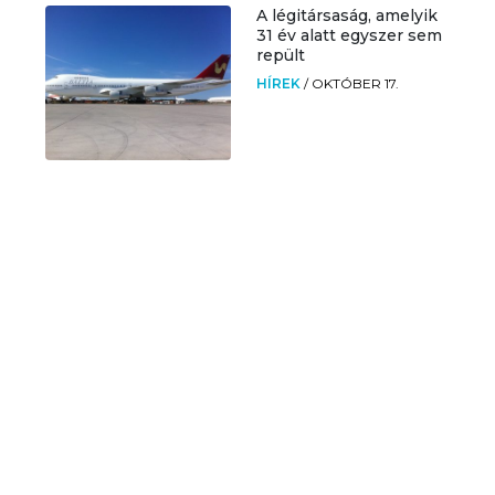
A légitársaság, amelyik
31 év alatt egyszer sem
repült
HÍREK
/
OKTÓBER 17.