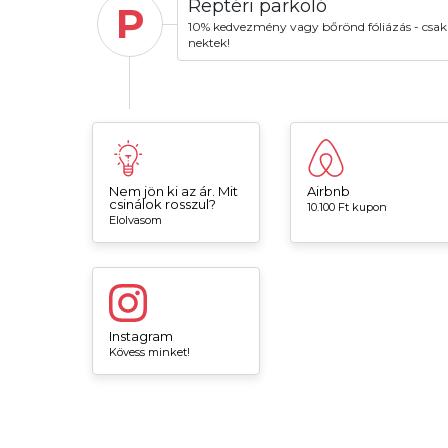
Reptéri parkoló
P
10% kedvezmény vagy bőrönd fóliázás - csak
nektek!
Nem jön ki az ár. Mit
Airbnb
csinálok rosszul?
10.100 Ft kupon
Elolvasom
Instagram
Kövess minket!