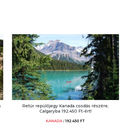
s
Retúr repülőjegy Kanada csodás részére,
Calgaryba 192.450 Ft-ért!
KANADA
/
192.450 FT