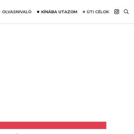
OLVASNIVALÓ
KÍNÁBA UTAZOM
ÚTI CÉLOK
Top 10 látnivalók térképpel
Európa
Tudnivalók az ajánlatok lefoglalásához
Ázsia
Tippek & Trükkök
Amerika
Utazómajom – CitySIM kártya a világutazóknak
Afrika
Interjú
Ausztrália
Élménybeszámolók
Szállodalátogatás
Sajtómegjelenések