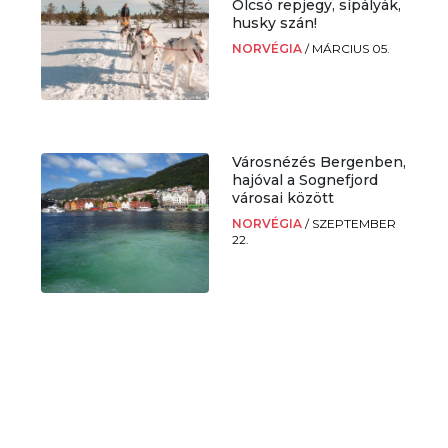
Olcsó repjegy, sípályák,
husky szán!
.
NORVÉGIA
/
MÁRCIUS 05.
Városnézés Bergenben,
i
hajóval a Sognefjord
városai között
NORVÉGIA
/
SZEPTEMBER
22.