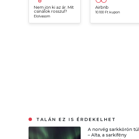
Nem jön ki az ár. Mit
Airbnb
csinálok rosszul?
10.100 Ft kupon
Elolvasom
TALÁN EZ IS ÉRDEKELHET
A norvég sarkkörön tú
– Alta, a sarkifény