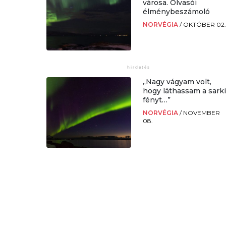
városa. Olvasói
élménybeszámoló
NORVÉGIA
/
OKTÓBER 02
„Nagy vágyam volt,
hogy láthassam a sark
fényt…”
NORVÉGIA
/
NOVEMBER
08.