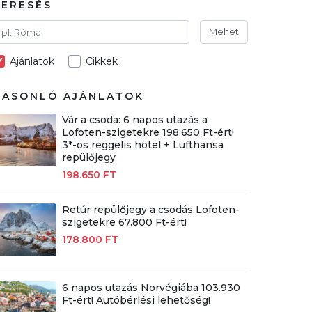
KERESÉS
Mehet
Ajánlatok
Cikkek
HASONLÓ AJÁNLATOK
Vár a csoda: 6 napos utazás a
Lofoten-szigetekre 198.650 Ft-ért!
3*-os reggelis hotel + Lufthansa
repülőjegy
198.650 FT
Retúr repülőjegy a csodás Lofoten-
szigetekre 67.800 Ft-ért!
178.800 FT
6 napos utazás Norvégiába 103.930
Ft-ért! Autóbérlési lehetőség!