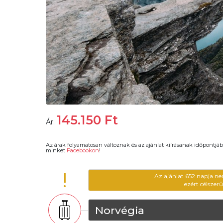
145.150
Ft
Ár:
Az árak folyamatosan változnak és az ajánlat kiírásanak időpontjáb
minket
Facebookon
!
!
Az ajánlat 652 napja ne
ezért célszer
Norvégia