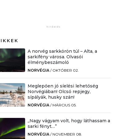
CIKKEK
A norvég sarkkörön túl – Alta, a
sarkifény városa. Olvasói
élménybeszámoló
NORVÉGIA
/
OKTÓBER 02.
Meglepően jó síelési lehetőség
Norvégiában! Olcsó repjegy,
sípályák, husky szán!
NORVÉGIA
/
MÁRCIUS 05.
„Nagy vágyam volt, hogy láthassam a
sarki fényt…”
NORVÉGIA
/
NOVEMBER 08.