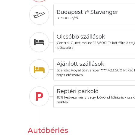
Budapest ⇄ Stavanger
81.900 Ft/fő
Olcsóbb szállások
Central Guest House 126.500 Ft két főre a telj
időszakra
Ajánlott szállások
Scandic Royal Stavanger **** 423.500 Ft két 
teljes időszakra
Reptéri parkoló
P
10% kedvezmény vagy bőrönd fóliázás - csak
nektek!
Autóbérlés