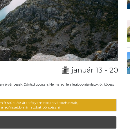
január 13 - 20
an érvényesek. Döntsd gyorsan. Ne maradj le a legjobb ajánlatokról, kövess
m frissült. Az árak folyamatosan változhatnak,
ű a legfrissebb ajánlatokat
böngészni.