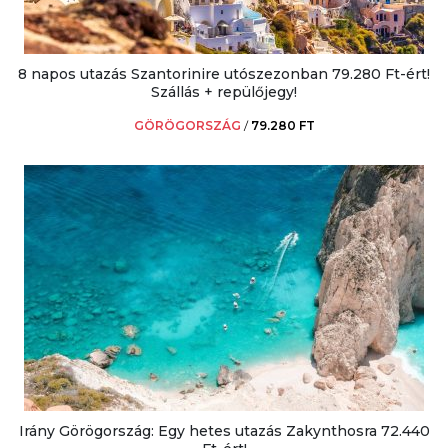
8 napos utazás Szantorinire utószezonban 79.280 Ft-ért!
Szállás + repülőjegy!
GÖRÖGORSZÁG
/
79.280 FT
Irány Görögország: Egy hetes utazás Zakynthosra 72.440