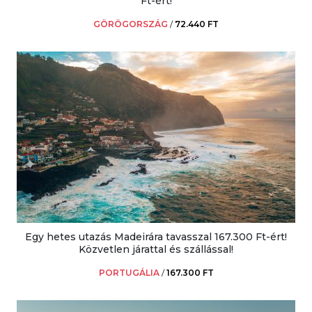
Ft-ért!
GÖRÖGORSZÁG
/
72.440 FT
Egy hetes utazás Madeirára tavasszal 167.300 Ft-ért!
Közvetlen járattal és szállással!
PORTUGÁLIA
/
167.300 FT