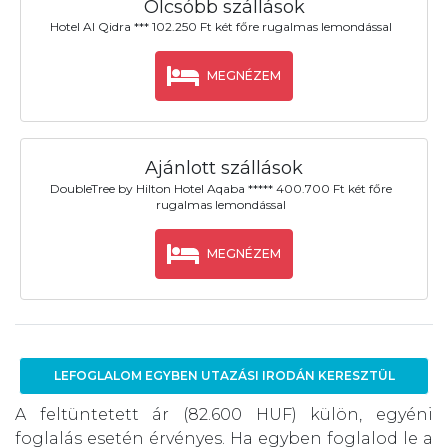
Olcsóbb szállások
Hotel Al Qidra *** 102.250 Ft két főre rugalmas lemondással
MEGNÉZEM
Ajánlott szállások
DoubleTree by Hilton Hotel Aqaba ***** 400.700 Ft két főre
rugalmas lemondással
MEGNÉZEM
LEFOGLALOM EGYBEN UTAZÁSI IRODÁN KERESZTÜL
A feltüntetett ár (82.600 HUF) külön, egyéni
foglalás esetén érvényes. Ha egyben foglalod le a