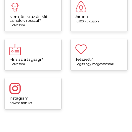
Nem jön ki az ár. Mit
Airbnb
csinálok rosszul?
10.100 Ft kupon
Elolvasom
Mi is az a tagsági?
Tetszett?
Elolvasom
Segíts egy megosztással!
Instagram
Kövess minket!