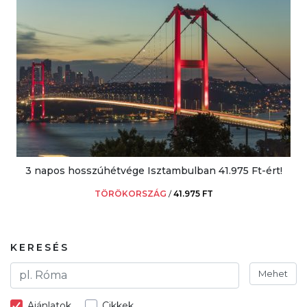
3 napos hosszúhétvége Isztambulban 41.975 Ft-ért!
TÖRÖKORSZÁG
/
41.975 FT
KERESÉS
Mehet
Ajánlatok
Cikkek