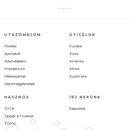
UTAZÓMAJOM
ÚTICÉLOK
Főoldal
Európa
Ajánlatok
Ázsia
Adatvédelem
Amerika
Impresszum
Afrika
Médiaajánlat
Ausztrália
Sajtómegjelenések
HASZNOS
ÍRJ NEKÜNK
GY.I.K.
Kapcsolat
Tippek & Trükkök
TOP10