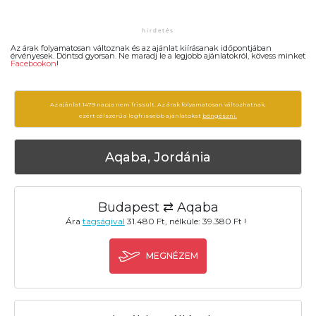
Az árak folyamatosan változnak és az ajánlat kiírásanak időpontjában
érvényesek. Döntsd gyorsan. Ne maradj le a legjobb ajánlatokról, kövess minket
Facebookon
!
Az ajánlat 1479 napja nem frissült. Az árak folyamatosan változhatnak,
ezért célszerű a legfrissebb ajánlatokat
böngészni.
Aqaba, Jordánia
Budapest ⇄ Aqaba
Ára
tagságival
31.480 Ft, nélküle: 39.380 Ft !
MEGNÉZEM