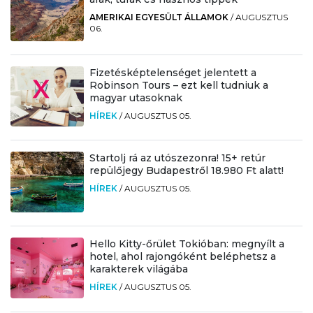
AMERIKAI EGYESÜLT ÁLLAMOK
/
AUGUSZTUS
06.
Fizetésképtelenséget jelentett a
Robinson Tours – ezt kell tudniuk a
magyar utasoknak
HÍREK
/
AUGUSZTUS 05.
Startolj rá az utószezonra! 15+ retúr
repülőjegy Budapestről 18.980 Ft alatt!
HÍREK
/
AUGUSZTUS 05.
Hello Kitty-őrület Tokióban: megnyílt a
hotel, ahol rajongóként beléphetsz a
karakterek világába
HÍREK
/
AUGUSZTUS 05.