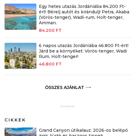
Egy hetes utazás Jordániába 84.200 Ft-
ért! Bérelj autót és kirándulj! Petra, Akaba
(Vörös-tenger), Wadi-rum, Holt-tenger,
Amman.
84.200 FT
6 napos utazás Jordániába 46.800 Ft-ért!
Járd be a környéket: Vörös-tenger, Wadi
Rum, Holt-tenger!
46.800 FT
ÖSSZES AJÁNLAT
CIKKEK
Grand Canyon útikalauz: 2026-os belépő
árak, túrák és hasznos tippek