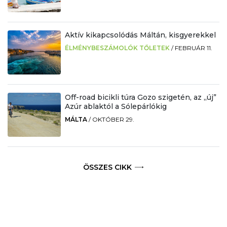
Aktív kikapcsolódás Máltán, kisgyerekkel
ÉLMÉNYBESZÁMOLÓK TŐLETEK
/
FEBRUÁR 11.
Off-road bicikli túra Gozo szigetén, az „új”
Azúr ablaktól a Sólepárlókig
MÁLTA
/
OKTÓBER 29.
ÖSSZES CIKK