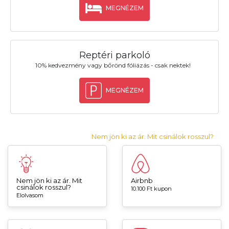
MEGNÉZEM
Reptéri parkoló
10% kedvezmény vagy bőrönd fóliázás - csak nektek!
MEGNÉZEM
Nem jön ki az ár. Mit csinálok rosszul?
Nem jön ki az ár. Mit
Airbnb
csinálok rosszul?
10.100 Ft kupon
Elolvasom