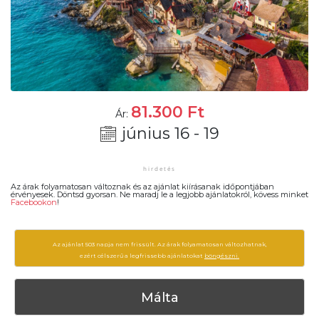
81.300
Ft
Ár:
június 16 - 19
Az árak folyamatosan változnak és az ajánlat kiírásanak időpontjában
érvényesek. Döntsd gyorsan. Ne maradj le a legjobb ajánlatokról, kövess minket
Facebookon
!
Az ajánlat 503 napja nem frissült. Az árak folyamatosan változhatnak,
ezért célszerű a legfrissebb ajánlatokat
böngészni.
Málta