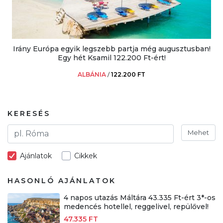
Irány Európa egyik legszebb partja még augusztusban!
Egy hét Ksamil 122.200 Ft-ért!
ALBÁNIA
/
122.200 FT
KERESÉS
Mehet
Ajánlatok
Cikkek
HASONLÓ AJÁNLATOK
4 napos utazás Máltára 43.335 Ft-ért 3*-os
medencés hotellel, reggelivel, repülővel!
47.335 FT