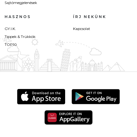
Sajtómegjelenések
HASZNOS
ÍRJ NEKÜNK
GY.I.K.
Kapcsolat
Tippek & Trükkök
TOP10