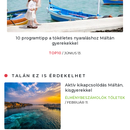
10 programtipp a tökéletes nyaraláshoz Máltán
gyerekekkel
TOP10
/
JÚNIUS 13.
TALÁN EZ IS ÉRDEKELHET
Aktív kikapcsolódás Máltán,
kisgyerekkel
ÉLMÉNYBESZÁMOLÓK TŐLETEK
/
FEBRUÁR 11.