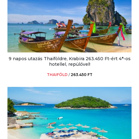
9 napos utazás Thaiföldre, Krabira 263.450 Ft-ért 4*-os
hotellel, repülővel!
THAIFÖLD
/
263.450 FT