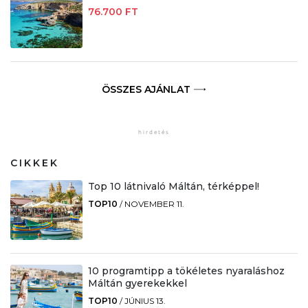
76.700 FT
ÖSSZES AJÁNLAT
CIKKEK
Top 10 látnivaló Máltán, térképpel!
TOP10
/
NOVEMBER 11.
10 programtipp a tökéletes nyaraláshoz
Máltán gyerekekkel
TOP10
/
JÚNIUS 13.