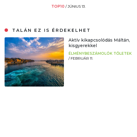
TOP10
/
JÚNIUS 13.
TALÁN EZ IS ÉRDEKELHET
Aktív kikapcsolódás Máltán,
kisgyerekkel
ÉLMÉNYBESZÁMOLÓK TŐLETEK
/
FEBRUÁR 11.