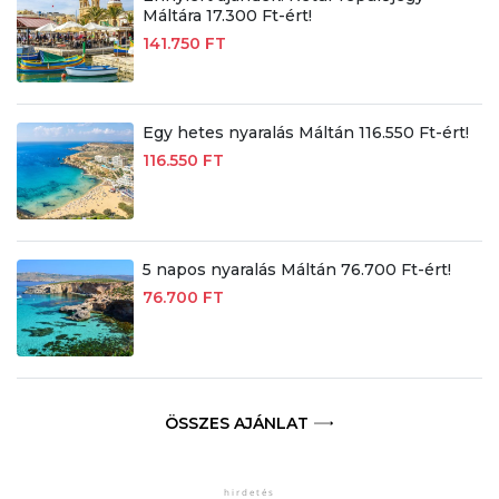
Máltára 17.300 Ft-ért!
141.750 FT
Egy hetes nyaralás Máltán 116.550 Ft-ért!
116.550 FT
5 napos nyaralás Máltán 76.700 Ft-ért!
76.700 FT
ÖSSZES AJÁNLAT