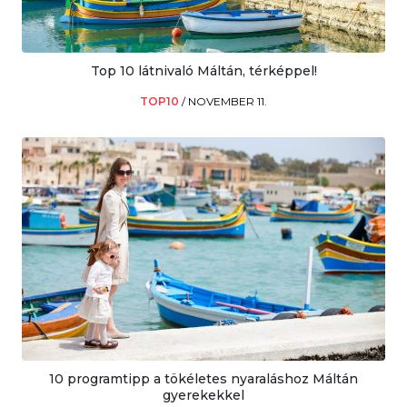
Top 10 látnivaló Máltán, térképpel!
TOP10
/
NOVEMBER 11.
10 programtipp a tökéletes nyaraláshoz Máltán
gyerekekkel