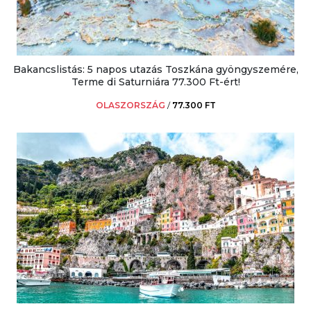
Bakancslistás: 5 napos utazás Toszkána gyöngyszemére,
Terme di Saturniára 77.300 Ft-ért!
OLASZORSZÁG
/
77.300 FT