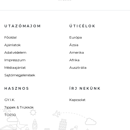
UTAZÓMAJOM
ÚTICÉLOK
Főoldal
Európa
Ajánlatok
Ázsia
Adatvédelem
Amerika
Impresszum
Afrika
Médiaajánlat
Ausztrália
Sajtómegjelenések
HASZNOS
ÍRJ NEKÜNK
GY.I.K.
Kapcsolat
Tippek & Trükkök
TOP10