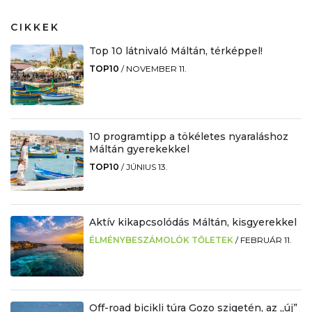
CIKKEK
Top 10 látnivaló Máltán, térképpel!
TOP10
/
NOVEMBER 11.
10 programtipp a tökéletes nyaraláshoz
Máltán gyerekekkel
TOP10
/
JÚNIUS 13.
Aktív kikapcsolódás Máltán, kisgyerekkel
ÉLMÉNYBESZÁMOLÓK TŐLETEK
/
FEBRUÁR 11.
Off-road bicikli túra Gozo szigetén, az „új”