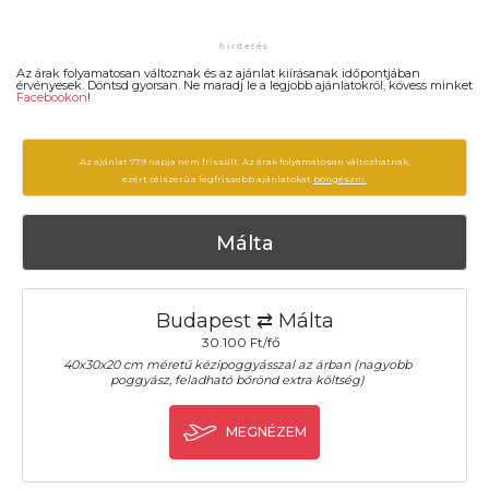
Az árak folyamatosan változnak és az ajánlat kiírásanak időpontjában
érvényesek. Döntsd gyorsan. Ne maradj le a legjobb ajánlatokról, kövess minket
Facebookon
!
Az ajánlat 779 napja nem frissült. Az árak folyamatosan változhatnak,
ezért célszerű a legfrissebb ajánlatokat
böngészni.
Málta
Budapest ⇄ Málta
30.100 Ft/fő
40x30x20 cm méretű kézipoggyásszal az árban (nagyobb
poggyász, feladható bőrönd extra költség)
MEGNÉZEM