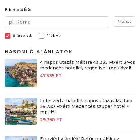
KERESÉS
Mehet
Ajánlatok
Cikkek
HASONLÓ AJÁNLATOK
4 napos utazás Máltára 43.335 Ft-ért 3*-os
medencés hotellel, reggelivel, repülővel!
47.335 FT
Leteszed a hajad: 4 napos utazás Máltára
29.750 Ft-ért! Medencés szuper hotel +
repülő!
29.750 FT
Ennyiért ajándék! Retúr repülőjegy