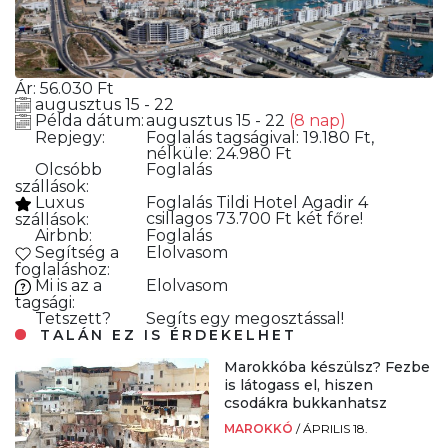
Ár:
56.030
Ft
augusztus 15 - 22
Példa dátum:
augusztus 15 - 22
(8 nap)
Repjegy:
Foglalás
tagságival: 19.180 Ft,
nélküle: 24.980 Ft
Olcsóbb
Foglalás
szállások:
Luxus
Foglalás
Tildi Hotel Agadir 4
csillagos 73.700 Ft két főre!
szállások:
Airbnb:
Foglalás
Segítség a
Elolvasom
foglaláshoz:
Mi is az a
Elolvasom
tagsági:
Tetszett?
Segíts egy megosztással!
TALÁN EZ IS ÉRDEKELHET
Marokkóba készülsz? Fezbe
is látogass el, hiszen
csodákra bukkanhatsz
MAROKKÓ
/
ÁPRILIS 18.