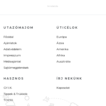
UTAZÓMAJOM
ÚTICÉLOK
Főoldal
Európa
Ajánlatok
Ázsia
Adatvédelem
Amerika
Impresszum
Afrika
Médiaajánlat
Ausztrália
Sajtómegjelenések
HASZNOS
ÍRJ NEKÜNK
GY.I.K.
Kapcsolat
Tippek & Trükkök
TOP10