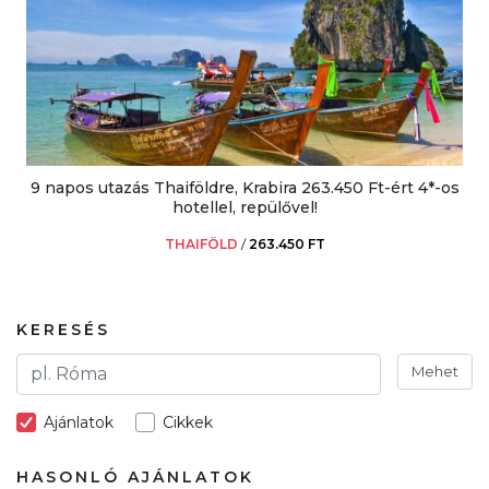
9 napos utazás Thaiföldre, Krabira 263.450 Ft-ért 4*-os
hotellel, repülővel!
THAIFÖLD
/
263.450 FT
KERESÉS
Mehet
Ajánlatok
Cikkek
HASONLÓ AJÁNLATOK