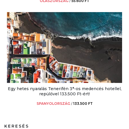
OLASZORSZÁG
/
55.600 FT
Egy hetes nyaralás Tenerifén 3*-os medencés hotellel,
repülővel 133.500 Ft-ért!
SPANYOLORSZÁG
/
133.500 FT
KERESÉS