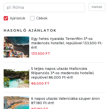
Mehet
Ajánlatok
Cikkek
HASONLÓ AJÁNLATOK
Egy hetes nyaralás Tenerifén 3*-os
medencés hotellel, repülővel 133.500 Ft-
ért!
133.500 FT
5 teljes napos utazás Mallorcára
félpanziós 3*-os medencés hotellel,
repülővel 86.000 Ft-ért!
86.000 FT
6 napos utazás Valenciába szuper áron
87.180 Ft-ért!
87.180 FT