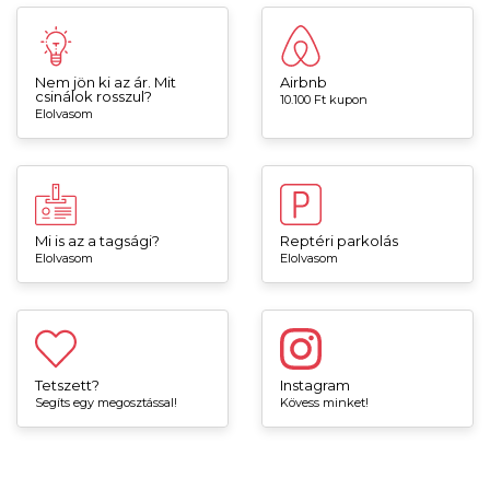
Nem jön ki az ár. Mit
Airbnb
csinálok rosszul?
10.100 Ft kupon
Elolvasom
Mi is az a tagsági?
Reptéri parkolás
Elolvasom
Elolvasom
Tetszett?
Instagram
Segíts egy megosztással!
Kövess minket!