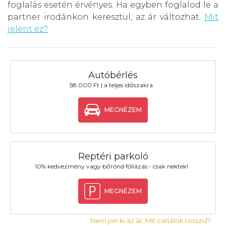
foglalás esetén érvényes. Ha egyben foglalod le a
partner irodánkon keresztül, az ár változhat.
Mit
jelent ez?
Autóbérlés
58.000 Ft | a teljes időszakra
MEGNÉZEM
Reptéri parkoló
10% kedvezmény vagy bőrönd fóliázás - csak nektek!
MEGNÉZEM
Nem jön ki az ár. Mit csinálok rosszul?