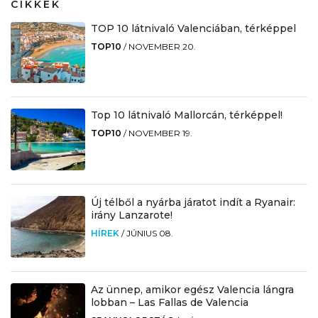
CIKKEK
TOP 10 látnivaló Valenciában, térképpel
TOP10
/
NOVEMBER 20.
Top 10 látnivaló Mallorcán, térképpel!
TOP10
/
NOVEMBER 19.
Új télből a nyárba járatot indít a Ryanair:
irány Lanzarote!
HÍREK
/
JÚNIUS 08.
Az ünnep, amikor egész Valencia lángra
lobban – Las Fallas de Valencia