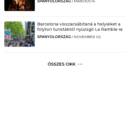
SPANYOLORSZÁG
/
MÁRCIUS 14.
Barcelona visszacsábítaná a helyieket a
folyton turistáktól nyüzsgő La Rambla-ra
SPANYOLORSZÁG
/
NOVEMBER 02.
ÖSSZES CIKK