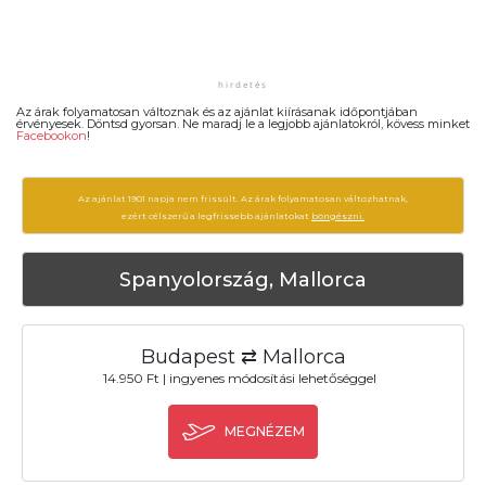
Az árak folyamatosan változnak és az ajánlat kiírásanak időpontjában
érvényesek. Döntsd gyorsan. Ne maradj le a legjobb ajánlatokról, kövess minket
Facebookon
!
Az ajánlat 1901 napja nem frissült. Az árak folyamatosan változhatnak,
ezért célszerű a legfrissebb ajánlatokat
böngészni.
Spanyolország, Mallorca
Budapest ⇄ Mallorca
14.950 Ft | ingyenes módosítási lehetőséggel
MEGNÉZEM