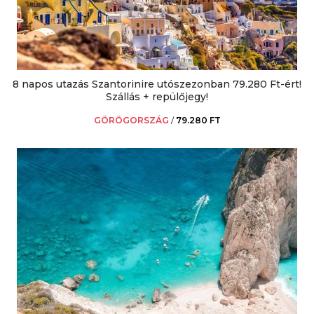
8 napos utazás Szantorinire utószezonban 79.280 Ft-ért!
Szállás + repülőjegy!
GÖRÖGORSZÁG
/
79.280 FT