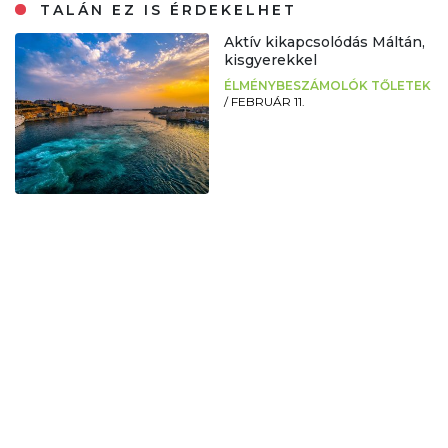
TALÁN EZ IS ÉRDEKELHET
Aktív kikapcsolódás Máltán,
kisgyerekkel
ÉLMÉNYBESZÁMOLÓK TŐLETEK
/
FEBRUÁR 11.