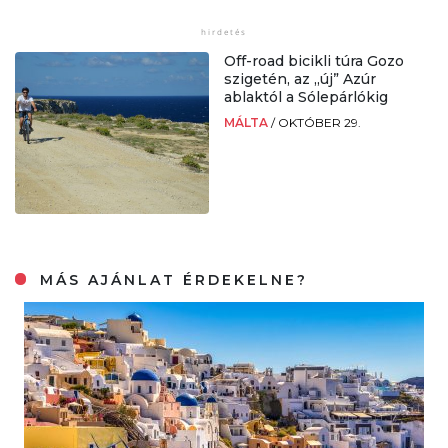
Off-road bicikli túra Gozo
szigetén, az „új” Azúr
ablaktól a Sólepárlókig
MÁLTA
/
OKTÓBER 29.
MÁS AJÁNLAT ÉRDEKELNE?