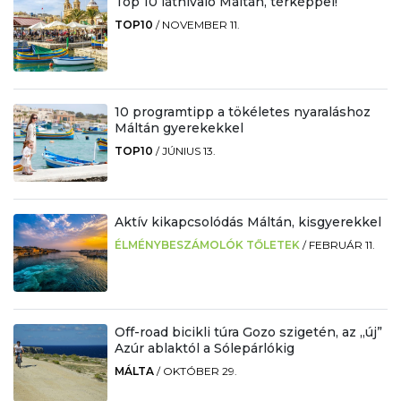
Top 10 látnivaló Máltán, térképpel!
TOP10
/
NOVEMBER 11.
10 programtipp a tökéletes nyaraláshoz
Máltán gyerekekkel
TOP10
/
JÚNIUS 13.
Aktív kikapcsolódás Máltán, kisgyerekkel
ÉLMÉNYBESZÁMOLÓK TŐLETEK
/
FEBRUÁR 11.
Off-road bicikli túra Gozo szigetén, az „új”
Azúr ablaktól a Sólepárlókig
MÁLTA
/
OKTÓBER 29.