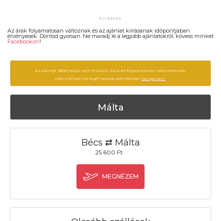
Az árak folyamatosan változnak és az ajánlat kiírásanak időpontjában
érvényesek. Döntsd gyorsan. Ne maradj le a legjobb ajánlatokról, kövess minket
Facebookon
!
Az ajánlat 2803 napja nem frissült. Az árak folyamatosan változhatnak,
ezért célszerű a legfrissebb ajánlatokat
böngészni.
Málta
Bécs ⇄ Málta
25.600 Ft
MEGNÉZEM