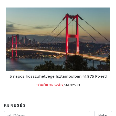
3 napos hosszúhétvége Isztambulban 41.975 Ft-ért!
TÖRÖKORSZÁG
/
41.975 FT
KERESÉS
Mehet