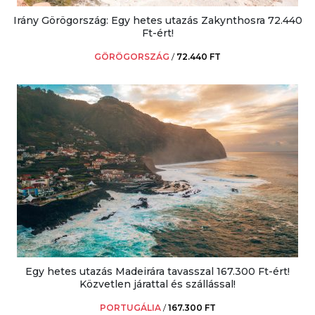
Irány Görögország: Egy hetes utazás Zakynthosra 72.440
Ft-ért!
GÖRÖGORSZÁG
/
72.440 FT
Egy hetes utazás Madeirára tavasszal 167.300 Ft-ért!
Közvetlen járattal és szállással!
PORTUGÁLIA
/
167.300 FT