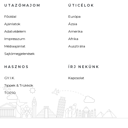
UTAZÓMAJOM
ÚTICÉLOK
Főoldal
Európa
Ajánlatok
Ázsia
Adatvédelem
Amerika
Impresszum
Afrika
Médiaajánlat
Ausztrália
Sajtómegjelenések
HASZNOS
ÍRJ NEKÜNK
GY.I.K.
Kapcsolat
Tippek & Trükkök
TOP10