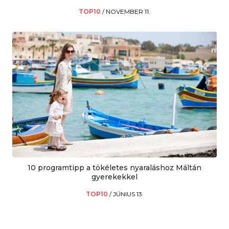
TOP10
/
NOVEMBER 11.
10 programtipp a tökéletes nyaraláshoz Máltán
gyerekekkel
TOP10
/
JÚNIUS 13.