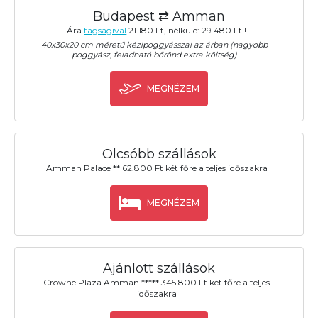
Budapest ⇄ Amman
Ára
tagságival
21.180 Ft, nélküle: 29.480 Ft !
40x30x20 cm méretű kézipoggyásszal az árban (nagyobb
poggyász, feladható bőrönd extra költség)
MEGNÉZEM
Olcsóbb szállások
Amman Palace ** 62.800 Ft két főre a teljes időszakra
MEGNÉZEM
Ajánlott szállások
Crowne Plaza Amman ***** 345.800 Ft két főre a teljes
időszakra