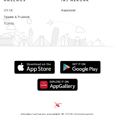
HASZNOS
ÍRJ NEKÜNK
GY.I.K.
Kapcsolat
Tippek & Trükkök
TOP10
Minden tartalom jogvédett © 2026 Utazómajom.