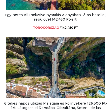
Egy hetes All Inclusive nyaralás Alanyában 5*-os hotellel,
repülővel 142.450 Ft-ért!
TÖRÖKORSZÁG
/
142.450 FT
6 teljes napos utazás Malagára és környékére 126.300 Ft-
ért! Látogass el Rondába, Gibraltárra, Setenil de las