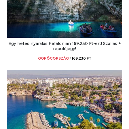
Egy hetes nyaralás Kefalónián 169.230 Ft-ért! Szállás +
repülőjegy!
GÖRÖGORSZÁG
/
169.230 FT