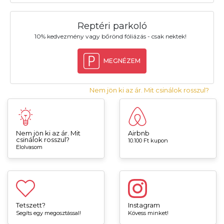
Reptéri parkoló
10% kedvezmény vagy bőrönd fóliázás - csak nektek!
MEGNÉZEM
Nem jön ki az ár. Mit csinálok rosszul?
Nem jön ki az ár. Mit
Airbnb
csinálok rosszul?
10.100 Ft kupon
Elolvasom
Tetszett?
Instagram
Segíts egy megosztással!
Kövess minket!