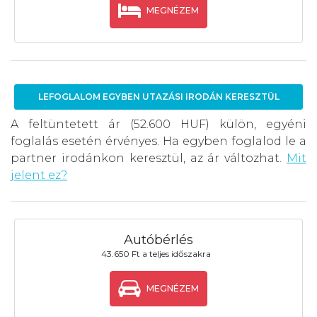
MEGNÉZEM
LEFOGLALOM EGYBEN UTAZÁSI IRODÁN KERESZTÜL
A feltüntetett ár (52.600 HUF) külön, egyéni
foglalás esetén érvényes. Ha egyben foglalod le a
partner irodánkon keresztül, az ár változhat.
Mit
jelent ez?
Autóbérlés
43.650 Ft a teljes időszakra
MEGNÉZEM