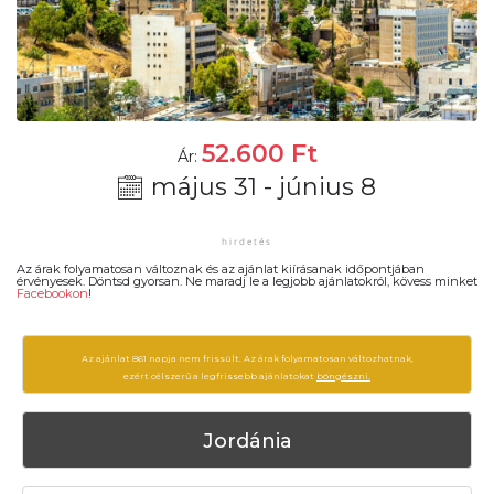
52.600
Ft
Ár:
május 31 - június 8
Az árak folyamatosan változnak és az ajánlat kiírásanak időpontjában
érvényesek. Döntsd gyorsan. Ne maradj le a legjobb ajánlatokról, kövess minket
Facebookon
!
Az ajánlat 861 napja nem frissült. Az árak folyamatosan változhatnak,
ezért célszerű a legfrissebb ajánlatokat
böngészni.
Jordánia