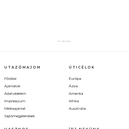
UTAZÓMAJOM
ÚTICÉLOK
Főoldal
Európa
Ajánlatok
Ázsia
Adatvédelem
Amerika
Impresszum
Afrika
Médiaajánlat
Ausztrália
Sajtómegjelenések