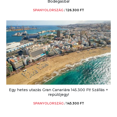
Bodegasba!
SPANYOLORSZÁG
/
126.300 FT
Egy hetes utazás Gran Canariára 145.300 Ft! Szállás +
repülőjegy!
SPANYOLORSZÁG
/
145.300 FT