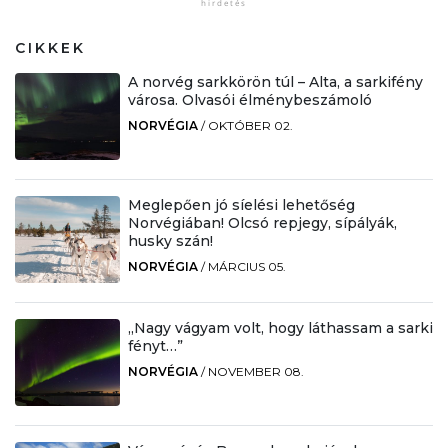
CIKKEK
A norvég sarkkörön túl – Alta, a sarkifény
városa. Olvasói élménybeszámoló
NORVÉGIA
/
OKTÓBER 02.
Meglepően jó síelési lehetőség
Norvégiában! Olcsó repjegy, sípályák,
husky szán!
NORVÉGIA
/
MÁRCIUS 05.
„Nagy vágyam volt, hogy láthassam a sarki
fényt…”
NORVÉGIA
/
NOVEMBER 08.