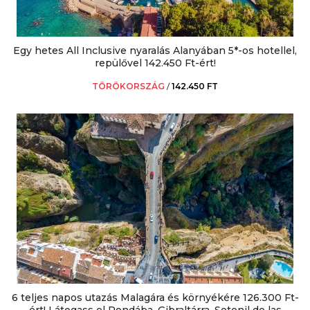
Egy hetes All Inclusive nyaralás Alanyában 5*-os hotellel,
repülővel 142.450 Ft-ért!
TÖRÖKORSZÁG
/
142.450 FT
6 teljes napos utazás Malagára és környékére 126.300 Ft-
ért! Látogass el Rondába, Gibraltárra, Setenil de las