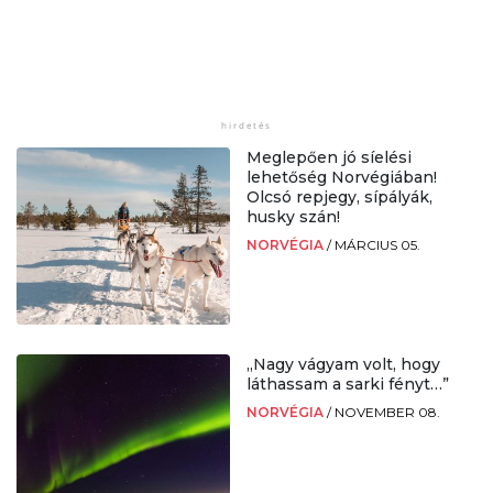
Meglepően jó síelési
lehetőség Norvégiában!
Olcsó repjegy, sípályák,
husky szán!
NORVÉGIA
/
MÁRCIUS 05.
„Nagy vágyam volt, hogy
láthassam a sarki fényt…”
NORVÉGIA
/
NOVEMBER 08.