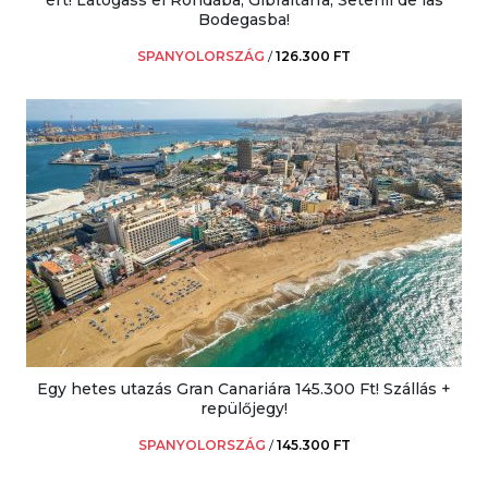
Bodegasba!
SPANYOLORSZÁG
/
126.300 FT
Egy hetes utazás Gran Canariára 145.300 Ft! Szállás +
repülőjegy!
SPANYOLORSZÁG
/
145.300 FT