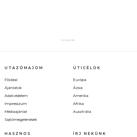
UTAZÓMAJOM
ÚTICÉLOK
Főoldal
Európa
Ajánlatok
Ázsia
Adatvédelem
Amerika
Impresszum
Afrika
Médiaajánlat
Ausztrália
Sajtómegjelenések
HASZNOS
ÍRJ NEKÜNK