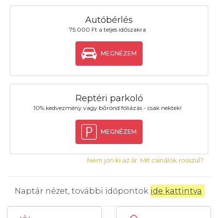
Autóbérlés
75.000 Ft a teljes időszakra
MEGNÉZEM
Reptéri parkoló
10% kedvezmény vagy bőrönd fóliázás - csak nektek!
MEGNÉZEM
Nem jön ki az ár. Mit csinálok rosszul?
Naptár nézet, további időpontok
ide kattintva
.