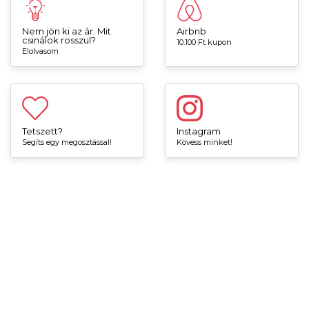
Nem jön ki az ár. Mit
Airbnb
csinálok rosszul?
10.100 Ft kupon
Elolvasom
Tetszett?
Instagram
Segíts egy megosztással!
Kövess minket!