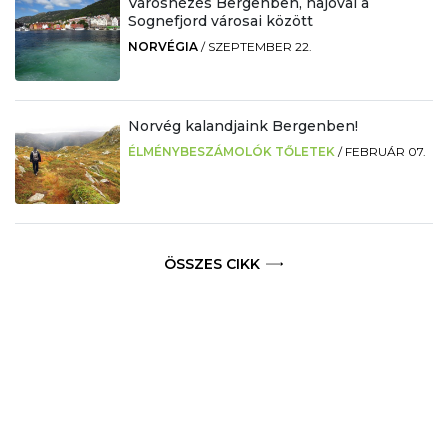
Városnézés Bergenben, hajóval a
Sognefjord városai között
NORVÉGIA
/
SZEPTEMBER 22.
Norvég kalandjaink Bergenben!
ÉLMÉNYBESZÁMOLÓK TŐLETEK
/
FEBRUÁR 07.
ÖSSZES CIKK