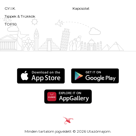
GY.I.K.
Kapcsolat
Tippek & Trükkök
TOP10
Minden tartalom jogvédett © 2026 Utazómajom.