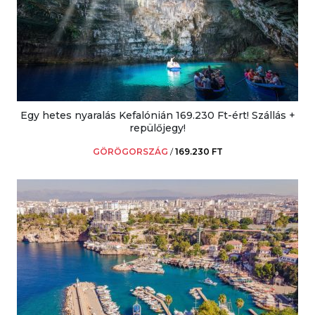
Egy hetes nyaralás Kefalónián 169.230 Ft-ért! Szállás +
repülőjegy!
GÖRÖGORSZÁG
/
169.230 FT