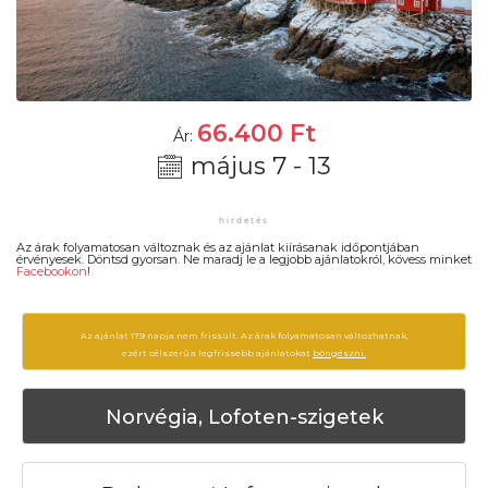
66.400
Ft
Ár:
május 7 - 13
Az árak folyamatosan változnak és az ajánlat kiírásanak időpontjában
érvényesek. Döntsd gyorsan. Ne maradj le a legjobb ajánlatokról, kövess minket
Facebookon
!
Az ajánlat 179 napja nem frissült. Az árak folyamatosan változhatnak,
ezért célszerű a legfrissebb ajánlatokat
böngészni.
Norvégia, Lofoten-szigetek