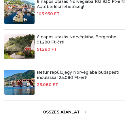
6 napos utazás Norvégiába 103.930 Ft-ért!
Autóbérlési lehetőség!
103.930 FT
6 napos utazás Norvégiába, Bergenbe
91.280 Ft-ért!
91.280 FT
Retúr repülőjegy Norvégiába budapesti
indulással 23.080 Ft-ért!
23.080 FT
ÖSSZES AJÁNLAT