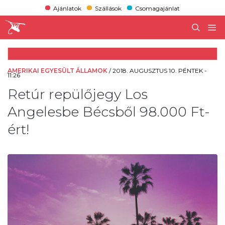
Ajánlatok
Szállások
Csomagajánlat
AMERIKAI EGYESÜLT ÁLLAMOK
/
2018. AUGUSZTUS 10. PÉNTEK -
11:26
Retúr repülőjegy Los
Angelesbe Bécsből 98.000 Ft-
ért!