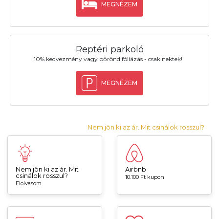
MEGNÉZEM
Reptéri parkoló
10% kedvezmény vagy bőrönd fóliázás - csak nektek!
MEGNÉZEM
Nem jön ki az ár. Mit csinálok rosszul?
Nem jön ki az ár. Mit
Airbnb
csinálok rosszul?
10.100 Ft kupon
Elolvasom