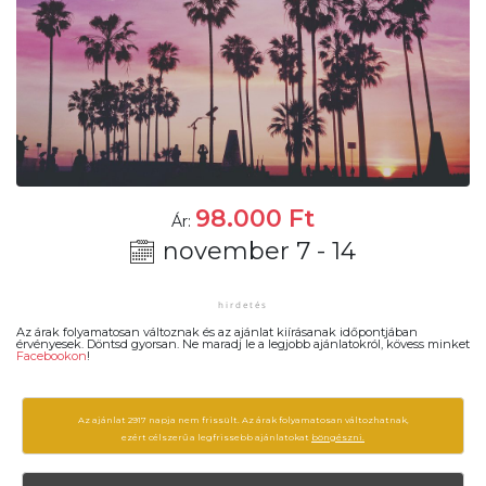
98.000
Ft
Ár:
november 7 - 14
Az árak folyamatosan változnak és az ajánlat kiírásanak időpontjában
érvényesek. Döntsd gyorsan. Ne maradj le a legjobb ajánlatokról, kövess minket
Facebookon
!
Az ajánlat 2917 napja nem frissült. Az árak folyamatosan változhatnak,
ezért célszerű a legfrissebb ajánlatokat
böngészni.