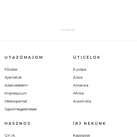
UTAZÓMAJOM
ÚTICÉLOK
Főoldal
Európa
Ajánlatok
Ázsia
Adatvédelem
Amerika
Impresszum
Afrika
Médiaajánlat
Ausztrália
Sajtómegjelenések
HASZNOS
ÍRJ NEKÜNK
GY.I.K.
Kapcsolat