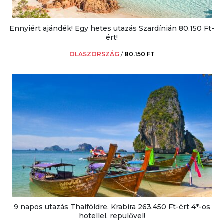
Ennyiért ajándék! Egy hetes utazás Szardínián 80.150 Ft-
ért!
OLASZORSZÁG
/
80.150 FT
9 napos utazás Thaiföldre, Krabira 263.450 Ft-ért 4*-os
hotellel, repülővel!