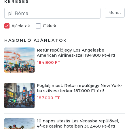
KERESÉS
Mehet
Ajánlatok
Cikkek
HASONLÓ AJÁNLATOK
Retúr repülőjegy Los Angelesbe
American Airlines-szal 184.800 Ft-ért!
184.800 FT
Foglalj most: Retúr repülőjegy New York-
ba szilveszterkor 187.000 Ft-ért!
187.000 FT
10 napos utazás Las Vegasba repülővel,
4*-os casino hotelben 302.450 Ft-ért!