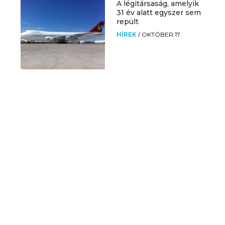
A légitársaság, amelyik
31 év alatt egyszer sem
repült
HÍREK
/
OKTÓBER 17.