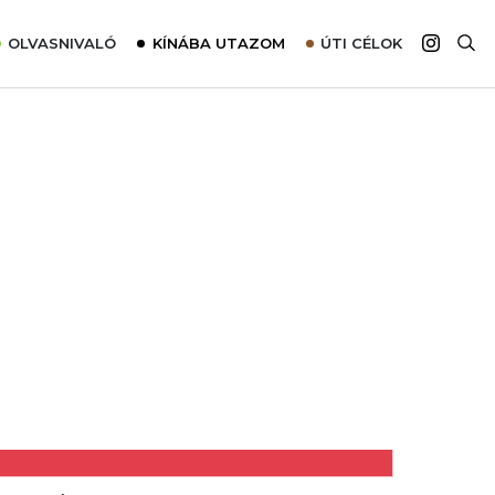
OLVASNIVALÓ
KÍNÁBA UTAZOM
ÚTI CÉLOK
Top 10 látnivalók térképpel
Európa
Tudnivalók az ajánlatok lefoglalásához
Ázsia
Tippek & Trükkök
Amerika
Utazómajom – CitySIM kártya a világutazóknak
Afrika
Interjú
Ausztrália
Élménybeszámolók
Szállodalátogatás
Sajtómegjelenések