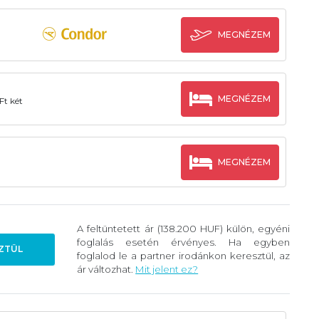
MEGNÉZEM
MEGNÉZEM
Ft két
MEGNÉZEM
A feltüntetett ár (138.200 HUF) külön, egyéni
foglalás esetén érvényes. Ha egyben
ZTÜL
foglalod le a partner irodánkon keresztül, az
ár változhat.
Mit jelent ez?