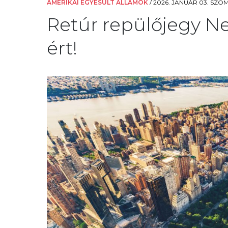
AMERIKAI EGYESÜLT ÁLLAMOK
/
2026. JANUÁR 03. SZOM
Retúr repülőjegy Ne
ért!