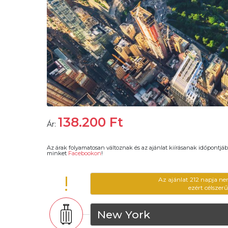
138.200
Ft
Ár:
Az árak folyamatosan változnak és az ajánlat kiírásanak időpontjáb
minket
Facebookon
!
!
Az ajánlat 212 napja ne
ezért célszer
New York