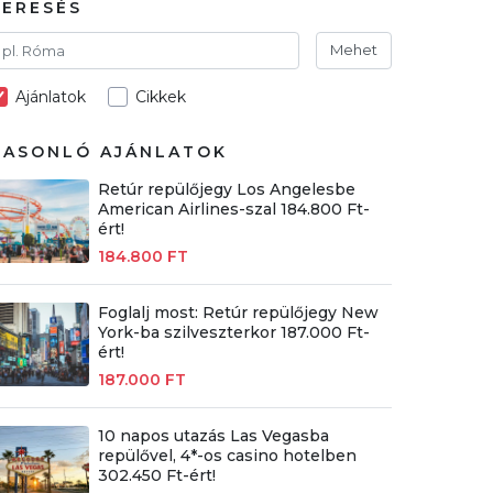
KERESÉS
Mehet
Ajánlatok
Cikkek
HASONLÓ AJÁNLATOK
Retúr repülőjegy Los Angelesbe
American Airlines-szal 184.800 Ft-
ért!
184.800 FT
Foglalj most: Retúr repülőjegy New
York-ba szilveszterkor 187.000 Ft-
ért!
187.000 FT
10 napos utazás Las Vegasba
repülővel, 4*-os casino hotelben
302.450 Ft-ért!