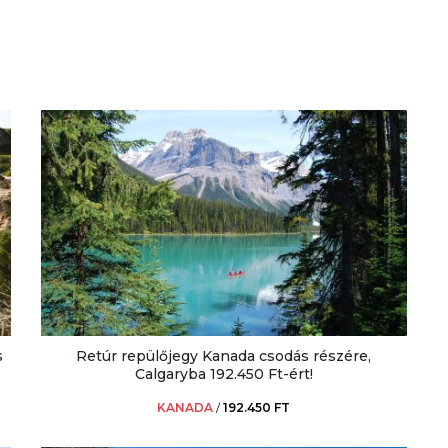
s
Retúr repülőjegy Kanada csodás részére,
Calgaryba 192.450 Ft-ért!
KANADA
/
192.450 FT