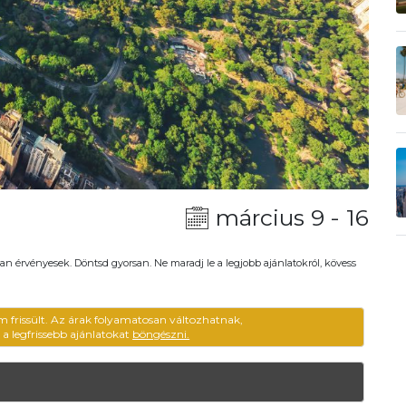
március 9 - 16
an érvényesek. Döntsd gyorsan. Ne maradj le a legjobb ajánlatokról, kövess
m frissült. Az árak folyamatosan változhatnak,
ű a legfrissebb ajánlatokat
böngészni.