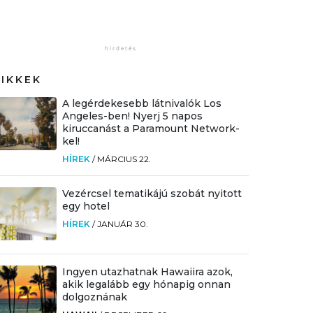
CIKKEK
A legérdekesebb látnivalók Los
Angeles-ben! Nyerj 5 napos
kiruccanást a Paramount Network-
kel!
HÍREK
/
MÁRCIUS 22.
Vezércsel tematikájú szobát nyitott
egy hotel
HÍREK
/
JANUÁR 30.
Ingyen utazhatnak Hawaiira azok,
akik legalább egy hónapig onnan
dolgoznának