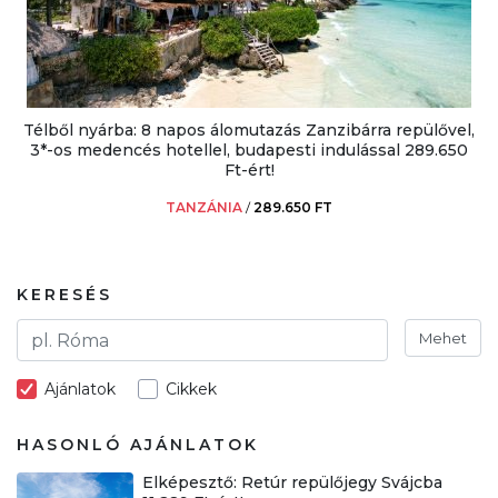
Télből nyárba: 8 napos álomutazás Zanzibárra repülővel,
3*-os medencés hotellel, budapesti indulással 289.650
Ft-ért!
TANZÁNIA
/
289.650 FT
KERESÉS
Mehet
Ajánlatok
Cikkek
HASONLÓ AJÁNLATOK
Elképesztő: Retúr repülőjegy Svájcba