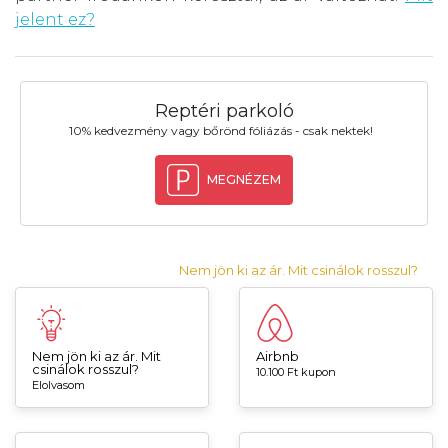
jelent ez?
Reptéri parkoló
10% kedvezmény vagy bőrönd fóliázás - csak nektek!
MEGNÉZEM
Nem jön ki az ár. Mit csinálok rosszul?
Nem jön ki az ár. Mit
Airbnb
csinálok rosszul?
10.100 Ft kupon
Elolvasom