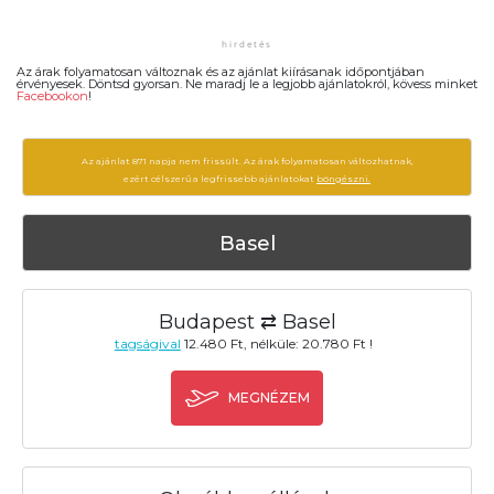
Az árak folyamatosan változnak és az ajánlat kiírásanak időpontjában
érvényesek. Döntsd gyorsan. Ne maradj le a legjobb ajánlatokról, kövess minket
Facebookon
!
Az ajánlat 871 napja nem frissült. Az árak folyamatosan változhatnak,
ezért célszerű a legfrissebb ajánlatokat
böngészni.
Basel
Budapest ⇄ Basel
tagságival
12.480 Ft, nélküle: 20.780 Ft !
MEGNÉZEM