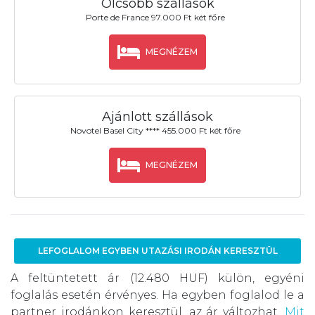
Olcsóbb szállások
Porte de France 97.000 Ft két főre
MEGNÉZEM
Ajánlott szállások
Novotel Basel City **** 455.000 Ft két főre
MEGNÉZEM
LEFOGLALOM EGYBEN UTAZÁSI IRODÁN KERESZTÜL
A feltüntetett ár (12.480 HUF) külön, egyéni
foglalás esetén érvényes. Ha egyben foglalod le a
partner irodánkon keresztül, az ár változhat.
Mit