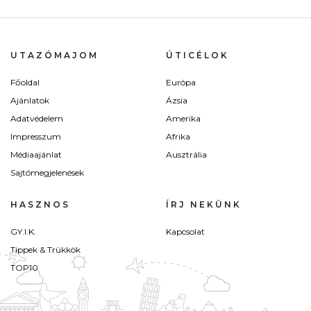
UTAZÓMAJOM
ÚTICÉLOK
Főoldal
Európa
Ajánlatok
Ázsia
Adatvédelem
Amerika
Impresszum
Afrika
Médiaajánlat
Ausztrália
Sajtómegjelenések
HASZNOS
ÍRJ NEKÜNK
GY.I.K.
Kapcsolat
Tippek & Trükkök
TOP10