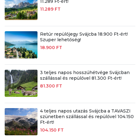
11.289 Ft-ért!
11.289 FT
Retúr repülőjegy Svájcba 18.900 Ft-ért!
Szuper lehetőség!
18.900 FT
3 teljes napos hosszúhétvége Svájcban
szállással és repülővel 81.300 Ft-ért!
81.300 FT
4 teljes napos utazás Svájcba a TAVASZI
szünetben szállással és repülővel 104.150
Ft-ért!
104.150 FT