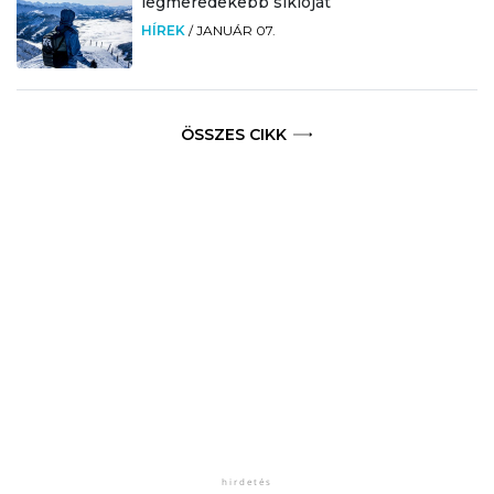
legmeredekebb siklóját
HÍREK
/
JANUÁR 07.
ÖSSZES CIKK