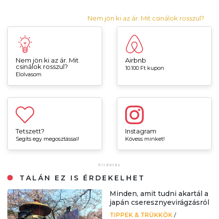
Nem jön ki az ár. Mit csinálok rosszul?
Nem jön ki az ár. Mit
Airbnb
csinálok rosszul?
10.100 Ft kupon
Elolvasom
Tetszett?
Instagram
Segíts egy megosztással!
Kövess minket!
TALÁN EZ IS ÉRDEKELHET
Minden, amit tudni akartál a
japán cseresznyevirágzásról
TIPPEK & TRÜKKÖK
/