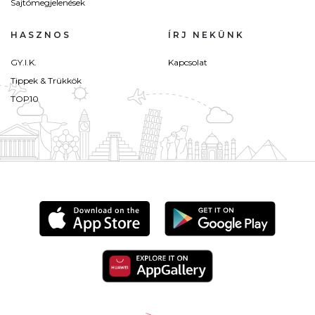
Sajtómegjelenések
HASZNOS
ÍRJ NEKÜNK
GY.I.K.
Kapcsolat
Tippek & Trükkök
TOP10