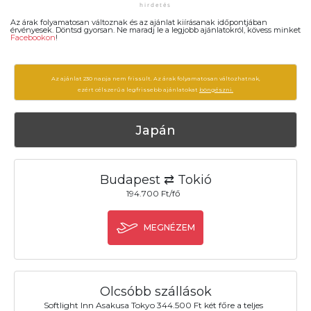
Az árak folyamatosan változnak és az ajánlat kiírásanak időpontjában
érvényesek. Döntsd gyorsan. Ne maradj le a legjobb ajánlatokról, kövess minket
Facebookon
!
Az ajánlat 230 napja nem frissült. Az árak folyamatosan változhatnak,
ezért célszerű a legfrissebb ajánlatokat
böngészni.
Japán
Budapest ⇄ Tokió
194.700 Ft/fő
MEGNÉZEM
Olcsóbb szállások
Softlight Inn Asakusa Tokyo 344.500 Ft két főre a teljes