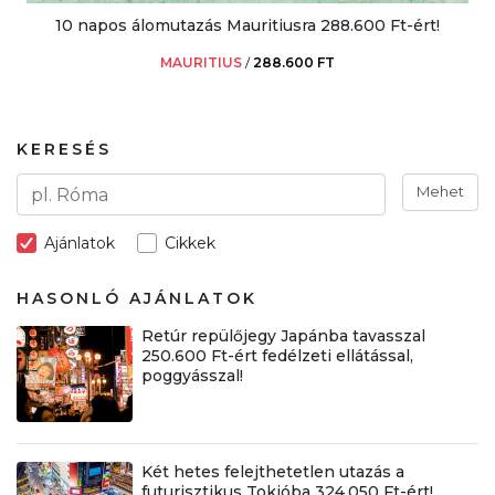
10 napos álomutazás Mauritiusra 288.600 Ft-ért!
MAURITIUS
/
288.600 FT
KERESÉS
Mehet
Ajánlatok
Cikkek
HASONLÓ AJÁNLATOK
Retúr repülőjegy Japánba tavasszal
250.600 Ft-ért fedélzeti ellátással,
poggyásszal!
Két hetes felejthetetlen utazás a
futurisztikus Tokióba 324.050 Ft-ért!