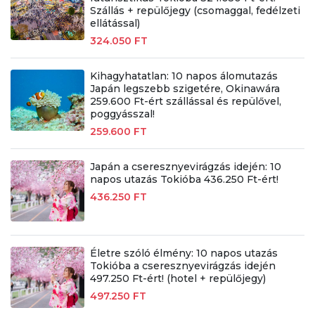
Szállás + repülőjegy (csomaggal, fedélzeti
ellátással)
324.050 FT
Kihagyhatatlan: 10 napos álomutazás
Japán legszebb szigetére, Okinawára
259.600 Ft-ért szállással és repülővel,
poggyásszal!
259.600 FT
Japán a cseresznyevirágzás idején: 10
napos utazás Tokióba 436.250 Ft-ért!
436.250 FT
Életre szóló élmény: 10 napos utazás
Tokióba a cseresznyevirágzás idején
497.250 Ft-ért! (hotel + repülőjegy)
497.250 FT