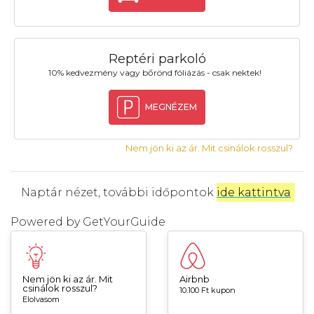
Reptéri parkoló
10% kedvezmény vagy bőrönd fóliázás - csak nektek!
MEGNÉZEM
Nem jön ki az ár. Mit csinálok rosszul?
Naptár nézet, további időpontok
ide kattintva
.
Powered by
GetYourGuide
Nem jön ki az ár. Mit
Airbnb
csinálok rosszul?
10.100 Ft kupon
Elolvasom