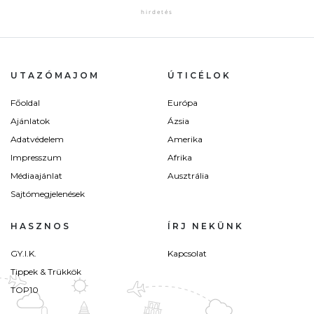
UTAZÓMAJOM
ÚTICÉLOK
Főoldal
Európa
Ajánlatok
Ázsia
Adatvédelem
Amerika
Impresszum
Afrika
Médiaajánlat
Ausztrália
Sajtómegjelenések
HASZNOS
ÍRJ NEKÜNK
GY.I.K.
Kapcsolat
Tippek & Trükkök
TOP10