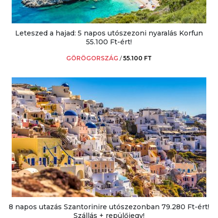
Leteszed a hajad: 5 napos utószezoni nyaralás Korfun
55.100 Ft-ért!
GÖRÖGORSZÁG
/
55.100 FT
8 napos utazás Szantorinire utószezonban 79.280 Ft-ért!
Szállás + repülőjegy!