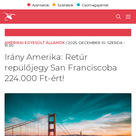
Ajánlatok
Szállások
Csomagajánlat
AMERIKAI EGYESÜLT ÁLLAMOK
/
2025. DECEMBER 10. SZERDA -
19:30
Irány Amerika: Retúr
repülőjegy San Franciscoba
224.000 Ft-ért!