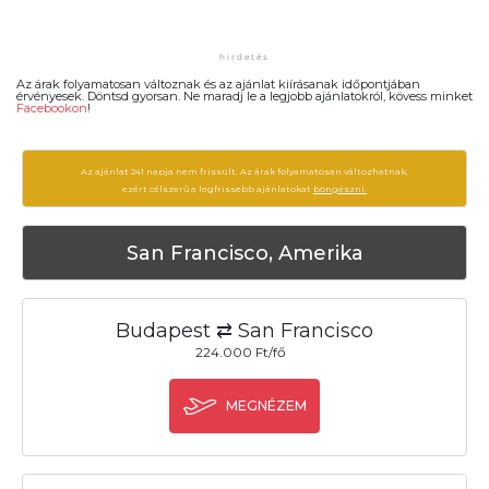
Az árak folyamatosan változnak és az ajánlat kiírásanak időpontjában
érvényesek. Döntsd gyorsan. Ne maradj le a legjobb ajánlatokról, kövess minket
Facebookon
!
Az ajánlat 241 napja nem frissült. Az árak folyamatosan változhatnak,
ezért célszerű a legfrissebb ajánlatokat
böngészni.
San Francisco, Amerika
Budapest ⇄ San Francisco
224.000 Ft/fő
MEGNÉZEM