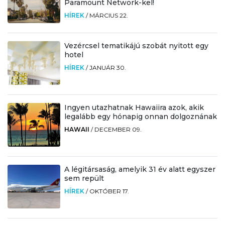
Paramount Network-kel!
HÍREK
/
MÁRCIUS 22.
Vezércsel tematikájú szobát nyitott egy
hotel
HÍREK
/
JANUÁR 30.
Ingyen utazhatnak Hawaiira azok, akik
legalább egy hónapig onnan dolgoznának
HAWAII
/
DECEMBER 09.
A légitársaság, amelyik 31 év alatt egyszer
sem repült
HÍREK
/
OKTÓBER 17.