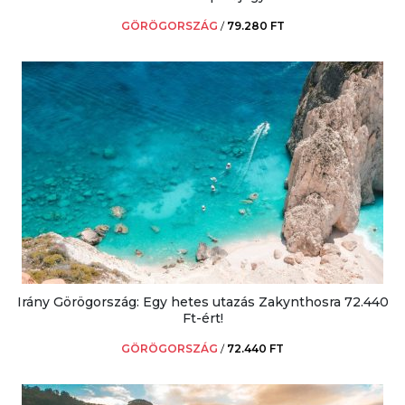
GÖRÖGORSZÁG
/
79.280 FT
Irány Görögország: Egy hetes utazás Zakynthosra 72.440
Ft-ért!
GÖRÖGORSZÁG
/
72.440 FT