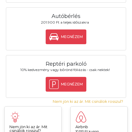
Autóbérlés
201.900 Ft a teljes időszakra
MEGNÉZEM
Reptéri parkoló
10% kedvezmény vagy bőrönd fóliázás - csak nektek!
MEGNÉZEM
Nem jön ki az ár. Mit csinálok rosszul?
Nem jön ki az ár. Mit
Airbnb
csinálok rosszul?
10.100 Ft kupon