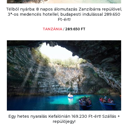
Télből nyárba: 8 napos álomutazás Zanzibárra repülővel,
3*-os medencés hotellel, budapesti indulással 289.650
Ft-ért!
TANZÁNIA
/
289.650 FT
Egy hetes nyaralás Kefalónián 169.230 Ft-ért! Szállás +
repülőjegy!