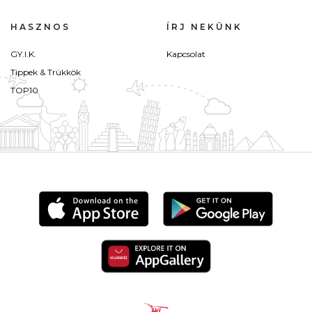
HASZNOS
ÍRJ NEKÜNK
GY.I.K.
Kapcsolat
Tippek & Trükkök
TOP10