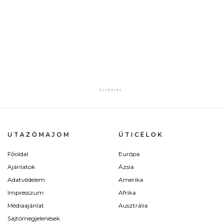
UTAZÓMAJOM
ÚTICÉLOK
Főoldal
Európa
Ajánlatok
Ázsia
Adatvédelem
Amerika
Impresszum
Afrika
Médiaajánlat
Ausztrália
Sajtómegjelenések