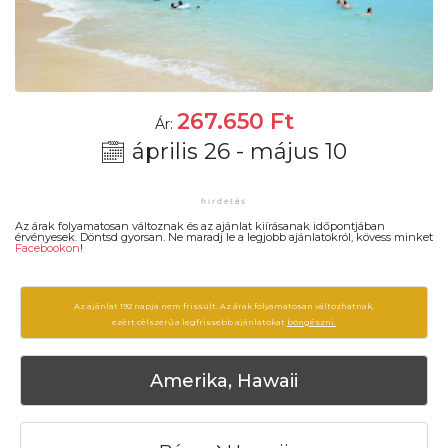
267.650
Ft
Ár:
április 26 - május 10
Az árak folyamatosan változnak és az ajánlat kiírásanak időpontjában
érvényesek. Döntsd gyorsan. Ne maradj le a legjobb ajánlatokról, kövess minket
Facebookon
!
Az ajánlat 192 napja nem frissült. Az árak folyamatosan változhatnak,
ezért célszerű a legfrissebb ajánlatokat
böngészni.
Amerika, Hawaii