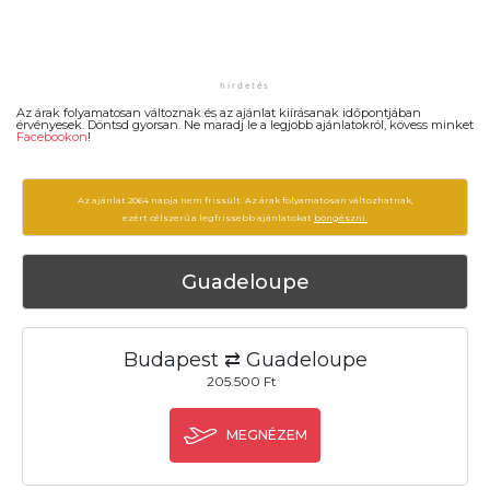
Az árak folyamatosan változnak és az ajánlat kiírásanak időpontjában
érvényesek. Döntsd gyorsan. Ne maradj le a legjobb ajánlatokról, kövess minket
Facebookon
!
Az ajánlat 2064 napja nem frissült. Az árak folyamatosan változhatnak,
ezért célszerű a legfrissebb ajánlatokat
böngészni.
Guadeloupe
Budapest ⇄ Guadeloupe
205.500 Ft
MEGNÉZEM