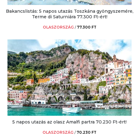
Bakancslistás: 5 napos utazás Toszkána gyöngyszemére,
Terme di Saturniára 77.300 Ft-ért!
OLASZORSZÁG
/
77.300 FT
5 napos utazás az olasz Amalfi partra 70.230 Ft-ért!
OLASZORSZÁG
/
70.230 FT