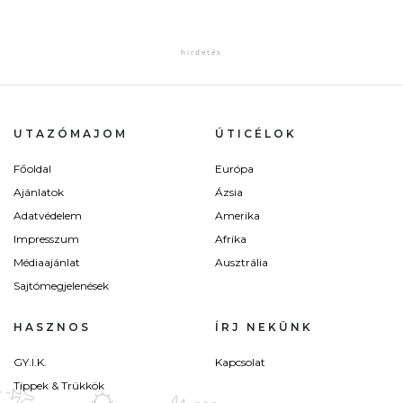
UTAZÓMAJOM
ÚTICÉLOK
Főoldal
Európa
Ajánlatok
Ázsia
Adatvédelem
Amerika
Impresszum
Afrika
Médiaajánlat
Ausztrália
Sajtómegjelenések
HASZNOS
ÍRJ NEKÜNK
GY.I.K.
Kapcsolat
Tippek & Trükkök