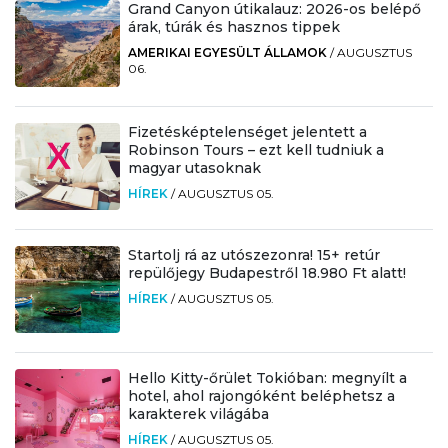
Grand Canyon útikalauz: 2026-os belépő
árak, túrák és hasznos tippek
AMERIKAI EGYESÜLT ÁLLAMOK
/
AUGUSZTUS
06.
Fizetésképtelenséget jelentett a
Robinson Tours – ezt kell tudniuk a
magyar utasoknak
HÍREK
/
AUGUSZTUS 05.
Startolj rá az utószezonra! 15+ retúr
repülőjegy Budapestről 18.980 Ft alatt!
HÍREK
/
AUGUSZTUS 05.
Hello Kitty-őrület Tokióban: megnyílt a
hotel, ahol rajongóként beléphetsz a
karakterek világába
HÍREK
/
AUGUSZTUS 05.