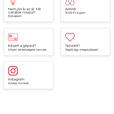
Nem jön ki az ár. Mit
Airbnb
csinálok rosszul?
10.100 Ft kupon
Elolvasom
Késett a géped?
Tetszett?
Milyen lehetőségeid vannak
Segíts egy megosztással!
Instagram
Kövess minket!