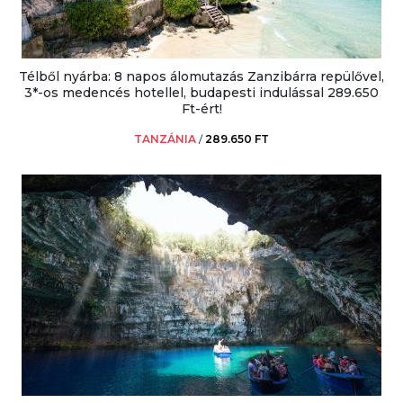
Télből nyárba: 8 napos álomutazás Zanzibárra repülővel,
3*-os medencés hotellel, budapesti indulással 289.650
Ft-ért!
TANZÁNIA
/
289.650 FT