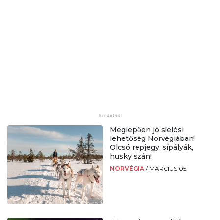
Meglepően jó síelési
lehetőség Norvégiában!
Olcsó repjegy, sípályák,
husky szán!
NORVÉGIA
/
MÁRCIUS 05.