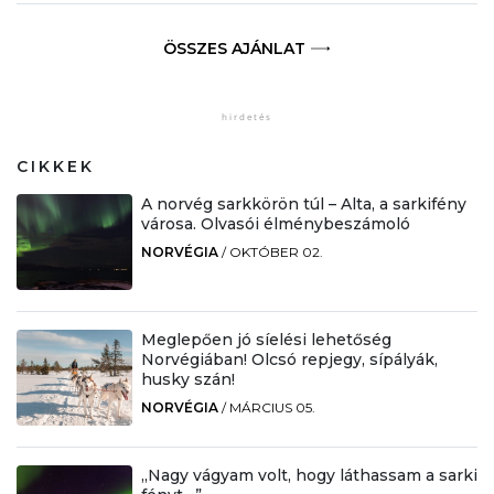
ÖSSZES AJÁNLAT
CIKKEK
A norvég sarkkörön túl – Alta, a sarkifény
városa. Olvasói élménybeszámoló
NORVÉGIA
/
OKTÓBER 02.
Meglepően jó síelési lehetőség
Norvégiában! Olcsó repjegy, sípályák,
husky szán!
NORVÉGIA
/
MÁRCIUS 05.
„Nagy vágyam volt, hogy láthassam a sarki