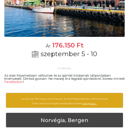
176.150
Ft
Ár:
szeptember 5 - 10
Az árak folyamatosan változnak és az ajánlat kiírásanak időpontjában
érvényesek. Döntsd gyorsan. Ne maradj le a legjobb ajánlatokról, kövess minket
Facebookon
!
Az ajánlat 791 napja nem frissült. Az árak folyamatosan változhatnak,
ezért célszerű a legfrissebb ajánlatokat
böngészni.
Norvégia, Bergen