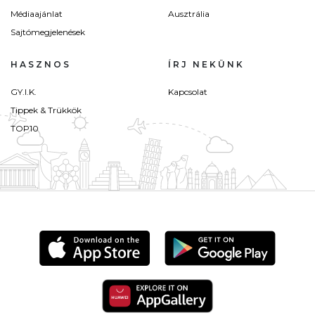
Médiaajánlat
Ausztrália
Sajtómegjelenések
HASZNOS
ÍRJ NEKÜNK
GY.I.K.
Kapcsolat
Tippek & Trükkök
TOP10