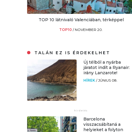
TOP 10 látnivaló Valenciában, térképpel
TOP10
/
NOVEMBER 20.
TALÁN EZ IS ÉRDEKELHET
Új télből a nyárba
járatot indít a Ryanair:
irány Lanzarote!
HÍREK
/
JÚNIUS 08.
Barcelona
visszacsábítaná a
helyieket a folyton