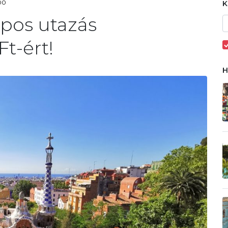
00
apos utazás
t-ért!