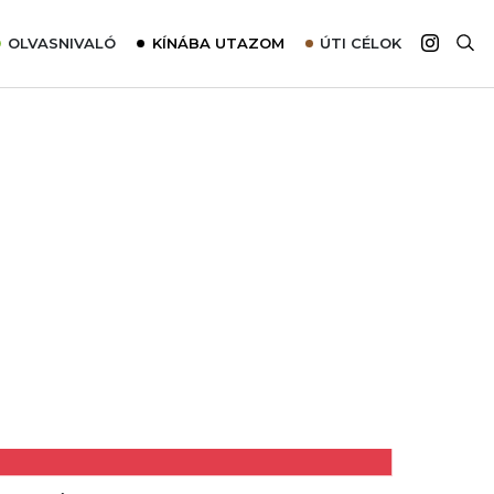
OLVASNIVALÓ
KÍNÁBA UTAZOM
ÚTI CÉLOK
Top 10 látnivalók térképpel
Európa
Tudnivalók az ajánlatok lefoglalásához
Ázsia
Tippek & Trükkök
Amerika
Utazómajom – CitySIM kártya a világutazóknak
Afrika
Interjú
Ausztrália
Élménybeszámolók
Szállodalátogatás
Sajtómegjelenések