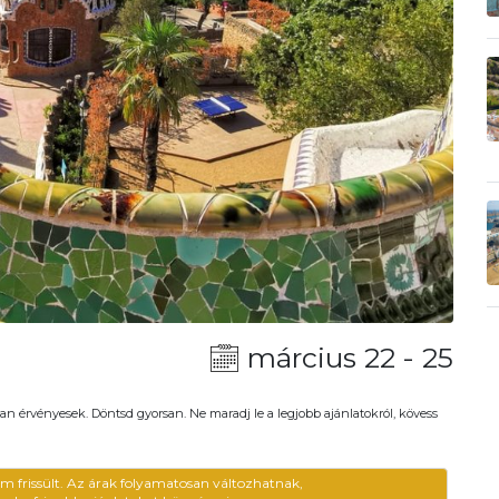
március 22 - 25
an érvényesek. Döntsd gyorsan. Ne maradj le a legjobb ajánlatokról, kövess
em frissült. Az árak folyamatosan változhatnak,