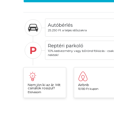
Autóbérlés
25.250 Ft a teljes időszakra
Reptéri parkoló
P
10% kedvezmény vagy bőrönd fóliázás - csak
nektek!
Nem jön ki az ár. Mit
Airbnb
csinálok rosszul?
10.100 Ft kupon
Elolvasom