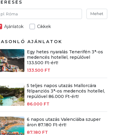
KERESÉS
Mehet
Ajánlatok
Cikkek
HASONLÓ AJÁNLATOK
Egy hetes nyaralás Tenerifén 3*-os
medencés hotellel, repülővel
133.500 Ft-ért!
133.500 FT
5 teljes napos utazás Mallorcára
félpanziós 3*-os medencés hotellel,
repülővel 86.000 Ft-ért!
86.000 FT
6 napos utazás Valenciába szuper
áron 87.180 Ft-ért!
87.180 FT