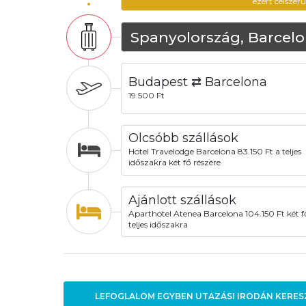
ezért célszer
Spanyolország, Barcel
Budapest ⇄ Barcelona
19.500 Ft
Olcsóbb szállások
Hotel Travelodge Barcelona 83.150 Ft a teljes
időszakra két fő részére
Ajánlott szállások
Aparthotel Atenea Barcelona 104.150 Ft két f
teljes időszakra
LEFOGLALOM EGYBEN UTAZÁSI IRODÁN KERES