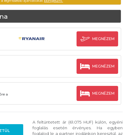
ű a legfrissebb ajánlatokat
böngészni.
ona
MEGNÉZEM
MEGNÉZEM
MEGNÉZEM
őre a
A feltüntetett ár (61.075 HUF) külön, egyéni
foglalás esetén érvényes. Ha egyben
ZTÜL
foglalod le a partner irodánkon keresztül, az