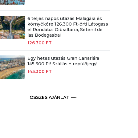
6 teljes napos utazás Malagára és
környékére 126.300 Ft-ért! Látogass
el Rondába, Gibraltárra, Setenil de
las Bodegasba!
126.300 FT
Egy hetes utazás Gran Canariára
145.300 Ft! Szállás + repülőjegy!
145.300 FT
ÖSSZES AJÁNLAT