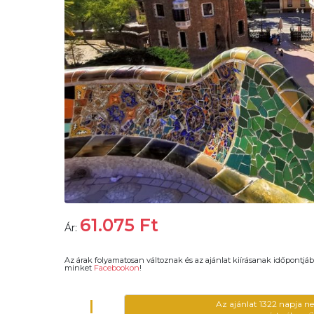
61.075
Ft
Ár:
Az árak folyamatosan változnak és az ajánlat kiírásanak időpontjáb
minket
Facebookon
!
!
Az ajánlat 1322 napja n