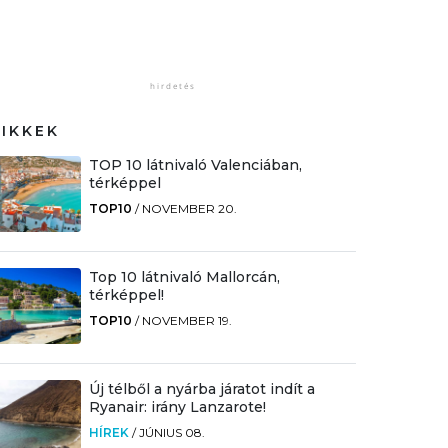
CIKKEK
TOP 10 látnivaló Valenciában,
térképpel
TOP10
/
NOVEMBER 20.
Top 10 látnivaló Mallorcán,
térképpel!
TOP10
/
NOVEMBER 19.
Új télből a nyárba járatot indít a
Ryanair: irány Lanzarote!
HÍREK
/
JÚNIUS 08.