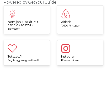
Powered by
GetYourGuide
Nem jön ki az ár. Mit
Airbnb
csinálok rosszul?
10.100 Ft kupon
Elolvasom
Tetszett?
Instagram
Segíts egy megosztással!
Kövess minket!