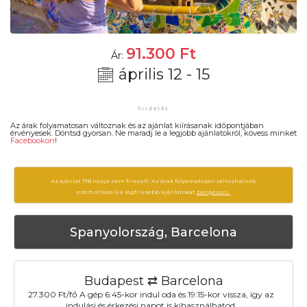
91.300
Ft
Ár:
április 12 - 15
Az árak folyamatosan változnak és az ajánlat kiírásanak időpontjában
érvényesek. Döntsd gyorsan. Ne maradj le a legjobb ajánlatokról, kövess minket
Facebookon
!
Az ajánlat 178 napja nem frissült. Az árak folyamatosan változhatnak,
ezért célszerű a legfrissebb ajánlatokat
böngészni.
Spanyolország, Barcelona
Budapest ⇄ Barcelona
27.300 Ft/fő A gép 6:45-kor indul oda és 19:15-kor vissza, így az
indulási és érkezési napot is kihasználhatod.