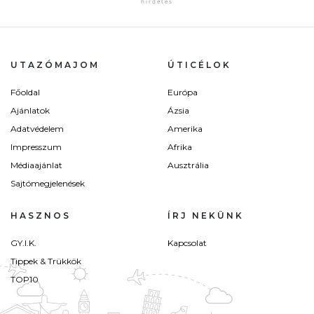
UTAZÓMAJOM
ÚTICÉLOK
Főoldal
Európa
Ajánlatok
Ázsia
Adatvédelem
Amerika
Impresszum
Afrika
Médiaajánlat
Ausztrália
Sajtómegjelenések
HASZNOS
ÍRJ NEKÜNK
GY.I.K.
Kapcsolat
Tippek & Trükkök
TOP10