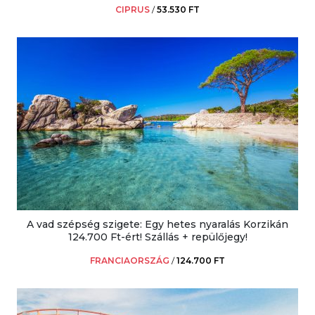
CIPRUS
/
53.530 FT
A vad szépség szigete: Egy hetes nyaralás Korzikán
124.700 Ft-ért! Szállás + repülőjegy!
FRANCIAORSZÁG
/
124.700 FT