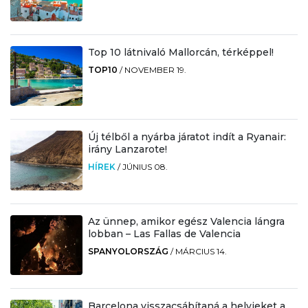
Top 10 látnivaló Mallorcán, térképpel!
TOP10
/
NOVEMBER 19.
Új télből a nyárba járatot indít a Ryanair:
irány Lanzarote!
HÍREK
/
JÚNIUS 08.
Az ünnep, amikor egész Valencia lángra
lobban – Las Fallas de Valencia
SPANYOLORSZÁG
/
MÁRCIUS 14.
Barcelona visszacsábítaná a helyieket a