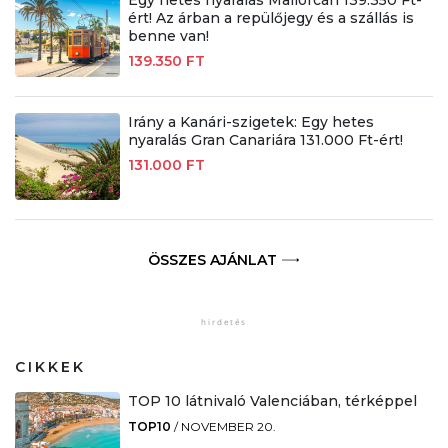
ért! Az árban a repülőjegy és a szállás is
benne van!
139.350 FT
Irány a Kanári-szigetek: Egy hetes
nyaralás Gran Canariára 131.000 Ft-ért!
131.000 FT
ÖSSZES AJÁNLAT
CIKKEK
TOP 10 látnivaló Valenciában, térképpel
TOP10
/
NOVEMBER 20.