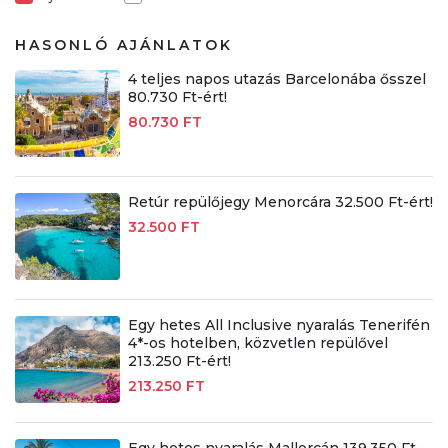
HASONLÓ AJÁNLATOK
4 teljes napos utazás Barcelonába ősszel
80.730 Ft-ért!
80.730 FT
Retúr repülőjegy Menorcára 32.500 Ft-ért!
32.500 FT
Egy hetes All Inclusive nyaralás Tenerifén
4*-os hotelben, közvetlen repülővel
213.250 Ft-ért!
213.250 FT
Egy hetes nyaralás Mallorcán 139.350 Ft-