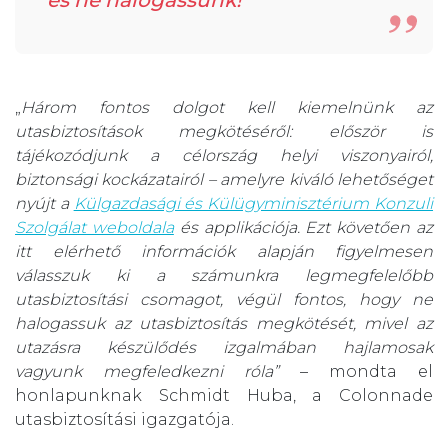
és ne halogassunk!
„
Három fontos dolgot kell kiemelnünk az
utasbiztosítások megkötéséről: először is
tájékozódjunk a célország helyi viszonyairól,
biztonsági kockázatairól – amelyre kiváló lehetőséget
nyújt a
Külgazdasági és Külügyminisztérium Konzuli
Szolgálat weboldala
és applikációja. Ezt követően az
itt elérhető információk alapján figyelmesen
válasszuk ki a számunkra legmegfelelőbb
utasbiztosítási csomagot, végül fontos, hogy ne
halogassuk az utasbiztosítás megkötését, mivel az
utazásra készülődés izgalmában hajlamosak
vagyunk megfeledkezni róla”
– mondta el
honlapunknak Schmidt Huba, a Colonnade
utasbiztosítási igazgatója.