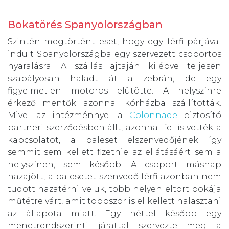
Bokatörés Spanyolországban
Szintén megtörtént eset, hogy egy férfi párjával
indult Spanyolországba egy szervezett csoportos
nyaralásra. A szállás ajtaján kilépve teljesen
szabályosan haladt át a zebrán, de egy
figyelmetlen motoros elütötte. A helyszínre
érkező mentők azonnal kórházba szállították.
Mivel az intézménnyel a
Colonnade
biztosító
partneri szerződésben állt, azonnal fel is vették a
kapcsolatot, a baleset elszenvedőjének így
semmit sem kellett fizetnie az ellátásáért sem a
helyszínen, sem később. A csoport másnap
hazajött, a balesetet szenvedő férfi azonban nem
tudott hazatérni velük, több helyen eltört bokája
műtétre várt, amit többször is el kellett halasztani
az állapota miatt. Egy héttel később egy
menetrendszerinti járattal szervezte meg a