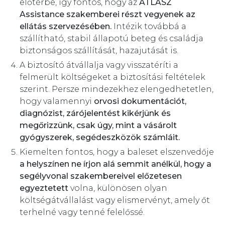
előtérbe, így fontos, hogy az
ATLASZ
Assistance szakemberei részt vegyenek az
ellátás szervezésében.
Intézik továbbá a
szállítható, stabil állapotú beteg és családja
biztonságos szállítását, hazajutását is.
A biztosító átvállalja vagy visszatéríti a
felmerült költségeket a biztosítási feltételek
szerint. Persze mindezekhez elengedhetetlen,
hogy valamennyi
orvosi dokumentációt,
diagnózist, zárójelentést kikérjünk és
megőrizzünk, csak úgy, mint a vásárolt
gyógyszerek, segédeszközök számláit.
Kiemelten fontos, hogy a baleset elszenvedője
a helyszínen ne írjon alá semmit anélkül, hogy a
segélyvonal szakembereivel előzetesen
egyeztetett
volna, különösen olyan
költségátvállalást vagy elismervényt, amely őt
terhelné vagy tenné felelőssé.