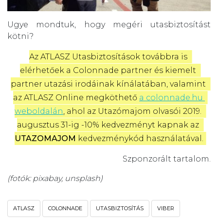
Ugye mondtuk, hogy megéri utasbiztosítást
kötni?
Az ATLASZ Utasbiztosítások továbbra is 
elérhetőek a Colonnade partner és kiemelt 
partner utazási irodáinak kínálatában, valamint 
az ATLASZ Online megköthető 
a colonnade.hu 
weboldalán
, ahol az Utazómajom olvasói 2019. 
augusztus 31-ig -10% kedvezményt kapnak az 
UTAZOMAJOM
 kedvezménykód használatával.
Szponzorált tartalom.
(fotók: pixabay, unsplash)
ATLASZ
COLONNADE
UTASBIZTOSÍTÁS
VIBER