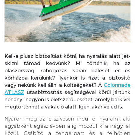
Kell-e plusz biztosítást kötni, ha nyaralás alatt jet-
skizni támad kedvünk? Mi történik, ha az
olaszországi robogózás során baleset ér és
kórházba kerülünk? Ilyenkor is fizet a biztosító
vagy nekünk kell állni a költségeket? A
Colonnade
ATLASZ
utasbiztosítás segítségével körül jártunk
néhány -nagyon is életszerű- esetet, amely bárkivel
megtörténhet a vakáció alatt. Igen, akár veled is.
Nyáron még az is szívesen indul el nyaralni, aki
egyébként egész évben alig mozdul ki a négy fal
közül. Csábító a tengerpart és a felhőtlen