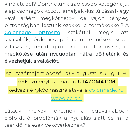
kínálatából? Dönthetünk az olcsóbb kategóriájú,
alap csomagok között, amelyek -kis túlzással- egy
kávé áráért megköthetők, de vajon tényleg
biztonságban leszünk ezekkel a termékekkel? A
Colonnade biztosító
szakértői mégis azt
javasolják, érdemes prémium termékek közül
választani, ami drágább kategóriát képvisel, de
megkötése után nyugodtan hátra dőlhetünk és
élvezhetjük a vakációt.
Az Utazómajom olvasói 2019. augusztus 31-ig -10% 
kedvezményt kapnak az 
UTAZOMAJOM
kedvezménykód használatával a 
colonnade.hu 
weboldalán.
Lássuk, melyek lehetnek a leggyakrabban
előforduló problémák a nyaralás alatt és mi a
teendő, ha ezek bekövetkeznek?