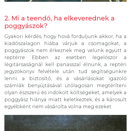
2. Mi a teendő, ha elkeverednek a
poggyászok?
Gyakori kérdés, hogy hová forduljunk akkor, ha a
kiadószalagon hiába várjuk a csomagokat, a
poggyászok nem érkeznek meg velünk együtt a
reptérre. Ebben az esetben legelőször a
légitársaságnál kell panasszal élnünk, a reptéri
jegyzőkönyv felvétele után tud segítségünkre
lenni a biztosító, és a vásárlásokat igazoló
számlák benyújtásával utólagosan megtéríteni
olyan észszerű és indokolt költségeket, amelyek a
poggyász hiánya miatt keletkeztek, és a károsult
egyébként nem vásárolta volna meg ezeket.