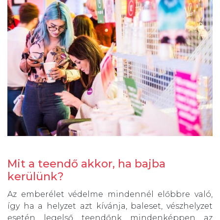
Mit a teendő akkor, ha bajba
kerülünk?
Az emberélet védelme mindennél előbbre való,
így ha a helyzet azt kívánja, baleset, vészhelyzet
esetén legelső teendőnk mindenképpen az