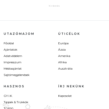
UTAZÓMAJOM
ÚTICÉLOK
Főoldal
Európa
Ajánlatok
Ázsia
Adatvédelem
Amerika
Impresszum
Afrika
Médiaajánlat
Ausztrália
Sajtómegjelenések
HASZNOS
ÍRJ NEKÜNK
GY.I.K.
Kapcsolat
Tippek & Trükkök
TOP10