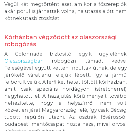
Végül két megtörtént eset, amikor a főszereplők
akár pórul is járhattak volna, ha utazás előtt nem
kötnek utasbiztosítást…
Kórházban végződött az olaszországi
robogózás
A Colonnade biztosító egyik ügyfelének
Olaszországban
robogózni támadt kedve.
Feleségével együtt ketten indultak útnak, de egy
járókelő váratlanul eléjük lépett, így a jármű
felborult velük. A férfi két hetet töltött kórházban,
amit csak speciális hordágyon (stretcherrel)
hagyhatott el. A hazajutás körülményeit tovább
nehezítette, hogy a helyszínről nem volt
közvetlen járat Magyarország felé, így csak Bécsig
tudott repülőn utazni. Az osztrák fővárosból
budapesti mentőcsapat hozta haza, mivel orvosi