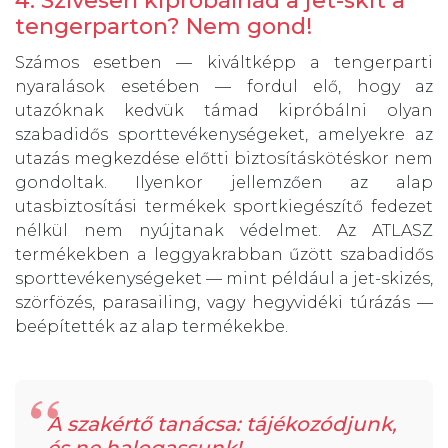
4. Szívesen kipróbálnád a jet-skit a
tengerparton? Nem gond!
Számos esetben — kiváltképp a tengerparti
nyaralások esetében — fordul elő, hogy az
utazóknak kedvük támad kipróbálni olyan
szabadidős sporttevékenységeket, amelyekre az
utazás megkezdése előtti biztosításkötéskor nem
gondoltak. Ilyenkor jellemzően az alap
utasbiztosítási termékek sportkiegészítő fedezet
nélkül nem nyújtanak védelmet. Az ATLASZ
termékekben a leggyakrabban űzött szabadidős
sporttevékenységeket — mint például a jet-skizés,
szörfözés, parasailing, vagy hegyvidéki túrázás —
beépítették az alap termékekbe.
A szakértő tanácsa: tájékozódjunk,