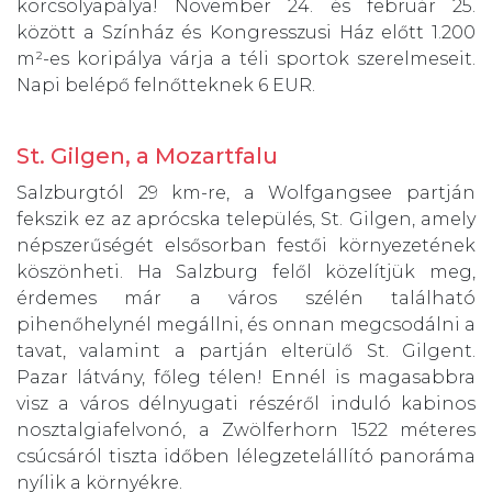
korcsolyapálya! November 24. és február 25.
között a Színház és Kongresszusi Ház előtt 1.200
m²-es koripálya várja a téli sportok szerelmeseit.
Napi belépő felnőtteknek 6 EUR.
St. Gilgen, a Mozartfalu
Salzburgtól 29 km-re, a Wolfgangsee partján
fekszik ez az aprócska település, St. Gilgen, amely
népszerűségét elsősorban festői környezetének
köszönheti. Ha Salzburg felől közelítjük meg,
érdemes már a város szélén található
pihenőhelynél megállni, és onnan megcsodálni a
tavat, valamint a partján elterülő St. Gilgent.
Pazar látvány, főleg télen! Ennél is magasabbra
visz a város délnyugati részéről induló kabinos
nosztalgiafelvonó, a Zwölferhorn 1522 méteres
csúcsáról tiszta időben lélegzetelállító panoráma
nyílik a környékre.