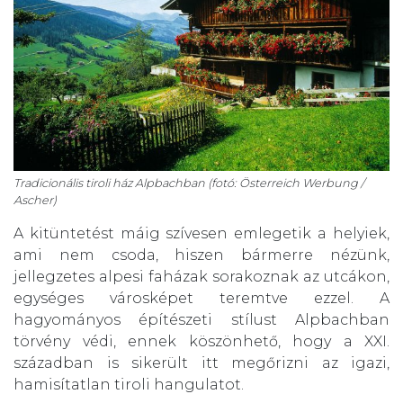
Tradicionális tiroli ház Alpbachban (fotó: Österreich Werbung /
Ascher)
A kitüntetést máig szívesen emlegetik a helyiek,
ami nem csoda, hiszen bármerre nézünk,
jellegzetes alpesi faházak sorakoznak az utcákon,
egységes városképet teremtve ezzel. A
hagyományos építészeti stílust Alpbachban
törvény védi, ennek köszönhető, hogy a XXI.
században is sikerült itt megőrizni az igazi,
hamisítatlan tiroli hangulatot.