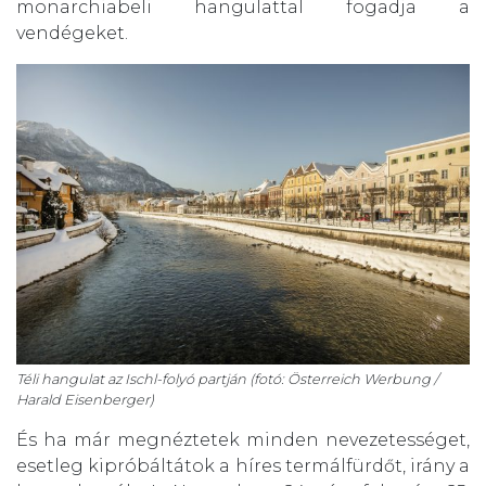
monarchiabeli hangulattal fogadja a
vendégeket.
Téli hangulat az Ischl-folyó partján (fotó: Österreich Werbung /
Harald Eisenberger)
És ha már megnéztetek minden nevezetességet,
esetleg kipróbáltátok a híres termálfürdőt, irány a