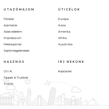
UTAZÓMAJOM
ÚTICÉLOK
Főoldal
Európa
Ajánlatok
Ázsia
Adatvédelem
Amerika
Impresszum
Afrika
Médiaajánlat
Ausztrália
Sajtómegjelenések
HASZNOS
ÍRJ NEKÜNK
GY.I.K.
Kapcsolat
Tippek & Trükkök
TOP10