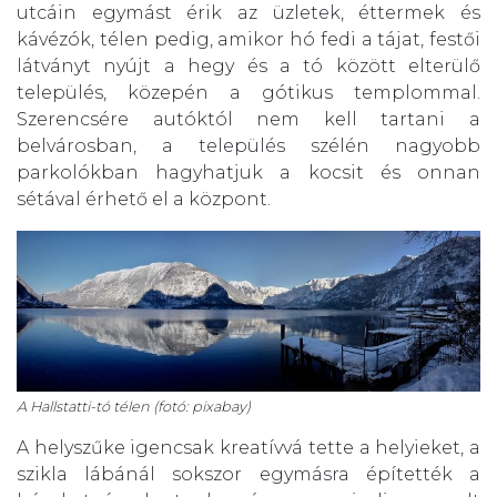
utcáin egymást érik az üzletek, éttermek és
kávézók, télen pedig, amikor hó fedi a tájat, festői
látványt nyújt a hegy és a tó között elterülő
település, közepén a gótikus templommal.
Szerencsére autóktól nem kell tartani a
belvárosban, a település szélén nagyobb
parkolókban hagyhatjuk a kocsit és onnan
sétával érhető el a központ.
A Hallstatti-tó télen (fotó: pixabay)
A helyszűke igencsak kreatívvá tette a helyieket, a
szikla lábánál sokszor egymásra építették a