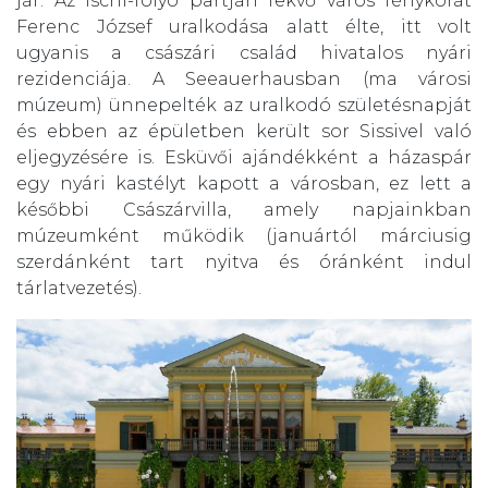
jár. Az Ischl-folyó partján fekvő város fénykorát
Ferenc József uralkodása alatt élte, itt volt
ugyanis a császári család hivatalos nyári
rezidenciája. A Seeauerhausban (ma városi
múzeum) ünnepelték az uralkodó születésnapját
és ebben az épületben került sor Sissivel való
eljegyzésére is. Esküvői ajándékként a házaspár
egy nyári kastélyt kapott a városban, ez lett a
későbbi Császárvilla, amely napjainkban
múzeumként működik (januártól márciusig
szerdánként tart nyitva és óránként indul
tárlatvezetés).