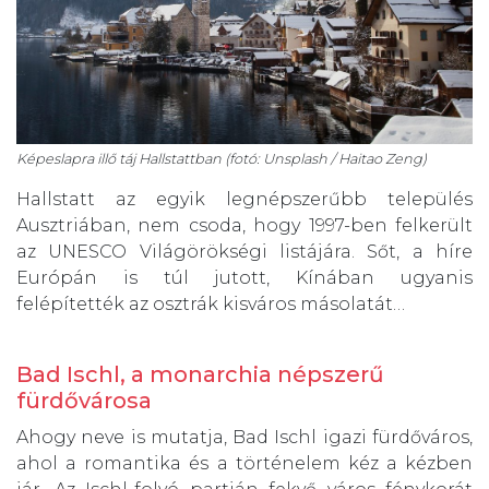
Képeslapra illő táj Hallstattban (fotó: Unsplash / Haitao Zeng)
Hallstatt az egyik legnépszerűbb település
Ausztriában, nem csoda, hogy 1997-ben felkerült
az UNESCO Világörökségi listájára. Sőt, a híre
Európán is túl jutott, Kínában ugyanis
felépítették az osztrák kisváros másolatát…
Bad Ischl, a monarchia népszerű
fürdővárosa
Ahogy neve is mutatja, Bad Ischl igazi fürdőváros,
ahol a romantika és a történelem kéz a kézben