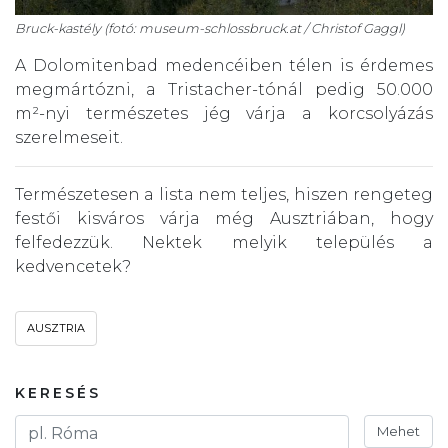
Bruck-kastély (fotó: museum-schlossbruck.at / Christof Gaggl)
A Dolomitenbad medencéiben télen is érdemes
megmártózni, a Tristacher-tónál pedig 50.000
m²-nyi természetes jég várja a korcsolyázás
szerelmeseit.
Természetesen a lista nem teljes, hiszen rengeteg
festői kisváros várja még Ausztriában, hogy
felfedezzük. Nektek melyik település a
kedvencetek?
AUSZTRIA
KERESÉS
Mehet