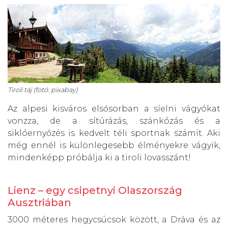
Tiroli táj (fotó: pixabay)
Az alpesi kisváros elsősorban a síelni vágyókat
vonzza, de a sítúrázás, szánkózás és a
siklóernyőzés is kedvelt téli sportnak számít. Aki
még ennél is különlegesebb élményekre vágyik,
mindenképp próbálja ki a tiroli lovasszánt!
Lienz – egy csipetnyi Olaszország
Ausztriában
3000 méteres hegycsúcsok között, a Dráva és az