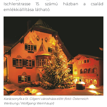
Ischlerstrasse 15. számú házban a család
emlékkiállítása látható.
Karácsonyfa a St. Gilgeni városháza előtt (fotó: Österreich
Werbung / Wolfgang Weinhäupl)