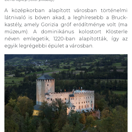
A középkorban alapított városban történelmi
látnivaló is bőven akad, a leghíresebb a Bruck-
kastély, amely Gorizia gróf erődítménye volt (ma
múzeum). A dominikánus kolostort Klösterle
néven emlegetik, 1220-ban alapították, így az
egyik legrégebbi épület a városban.