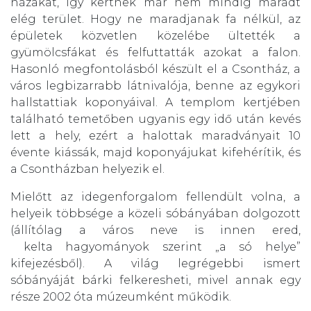
házakat, így kertnek már nem mindig maradt
elég terület. Hogy ne maradjanak fa nélkül, az
épületek közvetlen közelébe ültették a
gyümölcsfákat és felfuttatták azokat a falon.
Hasonló megfontolásból készült el a Csontház, a
város legbizarrabb látnivalója, benne az egykori
hallstattiak koponyáival. A templom kertjében
található temetőben ugyanis egy idő után kevés
lett a hely, ezért a halottak maradványait 10
évente kiássák, majd koponyájukat kifehérítik, és
a Csontházban helyezik el.
Mielőtt az idegenforgalom fellendült volna, a
helyeik többsége a közeli sóbányában dolgozott
(állítólag a város neve is innen ered,
kelta hagyományok szerint „a só helye”
kifejezésből). A világ legrégebbi ismert
sóbányáját bárki felkeresheti, mivel annak egy
része 2002 óta múzeumként működik.