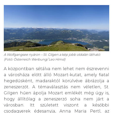
A Wolfgangsee nyáron – St. Gilgen a kép jobb oldalán látható
(Fotó: Österreich Werbung/ Leo Himsl)
A központban sétálva nem lehet nem észrevenni
a városháza előtt álló Mozart-kutat, amely fiatal
hegedűsként, madaraktól körülvéve ábrázolja a
zeneszerzőt. A témaválasztás nem véletlen, St.
Gilgen hűen ápolja Mozart emlékét még úgy is,
hogy állítólag a zeneszerző soha nem járt a
városban. Itt született viszont a későbbi
csodagyerek édesanyja, Anna Maria Pertl, az