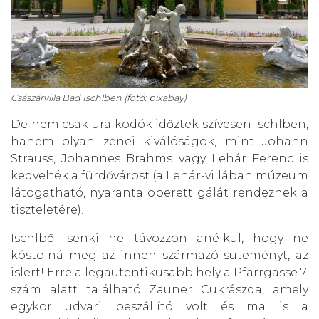
Császárvilla Bad Ischlben (fotó: pixabay)
De nem csak uralkodók időztek szívesen Ischlben,
hanem olyan zenei kiválóságok, mint Johann
Strauss, Johannes Brahms vagy Lehár Ferenc is
kedvelték a fürdővárost (a Lehár-villában múzeum
látogatható, nyaranta operett gálát rendeznek a
tiszteletére).
Ischlből senki ne távozzon anélkül, hogy ne
kóstolná meg az innen származó süteményt, az
islert! Erre a legautentikusabb hely a Pfarrgasse 7.
szám alatt található Zauner Cukrászda, amely
egykor udvari beszállító volt és ma is a