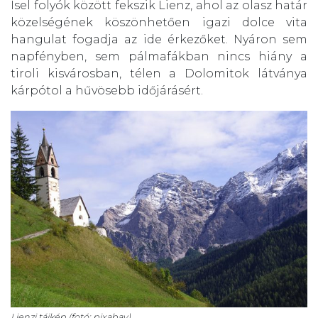
Isel folyók között fekszik Lienz, ahol az olasz határ
közelségének köszönhetően igazi dolce vita
hangulat fogadja az ide érkezőket. Nyáron sem
napfényben, sem pálmafákban nincs hiány a
tiroli kisvárosban, télen a Dolomitok látványa
kárpótol a hűvösebb időjárásért.
Lienzi tájkép (fotó: pixabay)