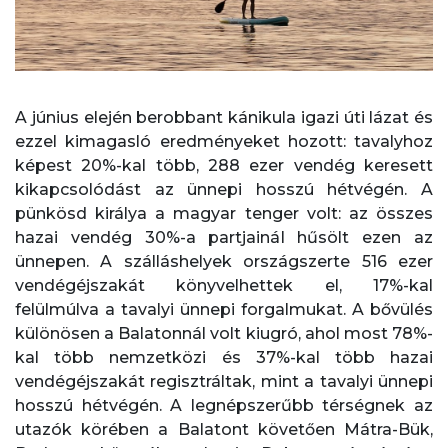
A június elején berobbant kánikula igazi úti lázat és
ezzel kimagasló eredményeket hozott: tavalyhoz
képest 20%-kal több, 288 ezer vendég keresett
kikapcsolódást az ünnepi hosszú hétvégén. A
pünkösd királya a magyar tenger volt: az összes
hazai vendég 30%-a partjainál hűsölt ezen az
ünnepen. A szálláshelyek országszerte 516 ezer
vendégéjszakát könyvelhettek el, 17%-kal
felülmúlva a tavalyi ünnepi forgalmukat. A bővülés
különösen a Balatonnál volt kiugró, ahol most 78%-
kal több nemzetközi és 37%-kal több hazai
vendégéjszakát regisztráltak, mint a tavalyi ünnepi
hosszú hétvégén. A legnépszerűbb térségnek az
utazók körében a Balatont követően Mátra-Bük,