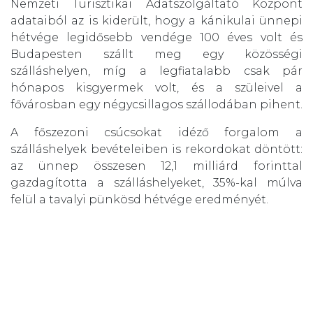
Nemzeti Turisztikai Adatszolgáltató Központ
adataiból az is kiderült, hogy a kánikulai ünnepi
hétvége legidősebb vendége 100 éves volt és
Budapesten szállt meg egy közösségi
szálláshelyen, míg a legfiatalabb csak pár
hónapos kisgyermek volt, és a szüleivel a
fővárosban egy négycsillagos szállodában pihent.
A főszezoni csúcsokat idéző forgalom a
szálláshelyek bevételeiben is rekordokat döntött:
az ünnep összesen 12,1 milliárd forinttal
gazdagította a szálláshelyeket, 35%-kal múlva
felül a tavalyi pünkösd hétvége eredményét.