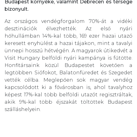
Budapest környéke, valamint Debrecen és térsége
bizonyult.
Az országos vendégforgalom 70%-át a vidéki
desztinációk élvezhették. Az első nyári
hőhullámban 14%-kal több, 169 ezer hazai utazó
keresett enyhülést a hazai tájakon, mint a tavalyi
ünnepi hosszú hétvégén. A magyarok útikedvét a
Visit Hungary belföldi nyári kampánya is fűtötte.
Honfitársaink közül Budapestet követően a
legtöbben Siófokot, Balatonfüredet és Szegedet
vették célba. Meglepően sok magyar vendég
kapcsolódott ki a fővárosban is, ahol tavalyhoz
képest 17%-kal több belföldi utazót regisztráltak,
akik 9%-kal több éjszakát töltöttek Budapest
szálláshelyein.