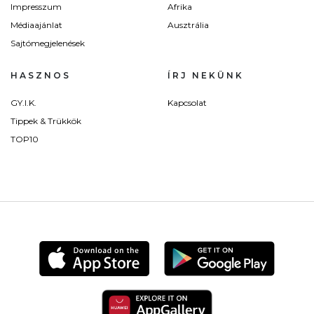
Impresszum
Afrika
Médiaajánlat
Ausztrália
Sajtómegjelenések
HASZNOS
ÍRJ NEKÜNK
GY.I.K.
Kapcsolat
Tippek & Trükkök
TOP10