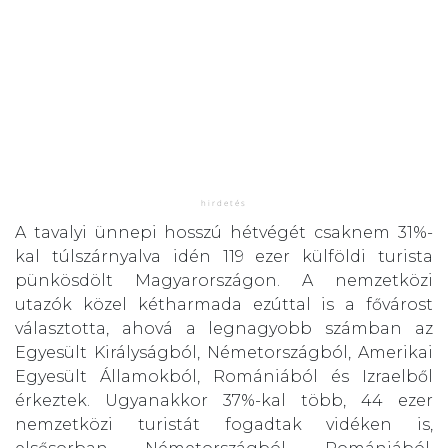
A tavalyi ünnepi hosszú hétvégét csaknem 31%-
kal túlszárnyalva idén 119 ezer külföldi turista
pünkösdölt Magyarországon. A nemzetközi
utazók közel kétharmada ezúttal is a fővárost
választotta, ahová a legnagyobb számban az
Egyesült Királyságból, Németországból, Amerikai
Egyesült Államokból, Romániából és Izraelből
érkeztek. Ugyanakkor 37%-kal több, 44 ezer
nemzetközi turistát fogadtak vidéken is,