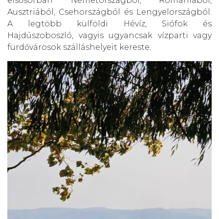
elsősorban Németországból, Romániából,
Ausztriából, Csehországból és Lengyelországból.
A legtöbb külföldi Hévíz, Siófok és
Hajdúszoboszló, vagyis ugyancsak vízparti vagy
fürdővárosok szálláshelyeit kereste.