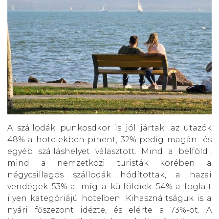
A szállodák pünkösdkor is jól jártak: az utazók
48%-a hotelekben pihent, 32% pedig magán- és
egyéb szálláshelyet választott. Mind a belföldi,
mind a nemzetközi turisták körében a
négycsillagos szállodák hódítottak, a hazai
vendégek 53%-a, míg a külföldiek 54%-a foglalt
ilyen kategóriájú hotelben. Kihasználtságuk is a
nyári főszezont idézte, és elérte a 73%-ot. A