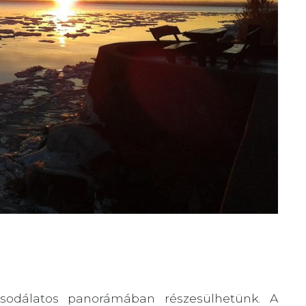
csodálatos panorámában részesülhetünk. A