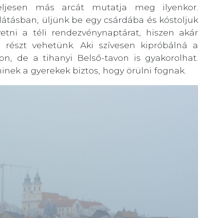
teljesen más arcát mutatja meg ilyenkor.
átásban, üljünk be egy csárdába és kóstoljuk
etni a téli rendezvénynaptárat, hiszen akár
 részt vehetünk. Aki szívesen kipróbálná a
n, de a tihanyi Belső-tavon is gyakorolhat.
minek a gyerekek biztos, hogy örülni fognak.