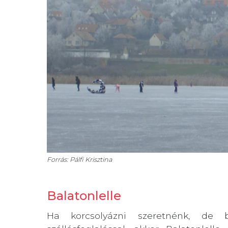
Forrás: Pálfi Krisztina
Balatonlelle
Ha korcsolyázni szeretnénk, de 