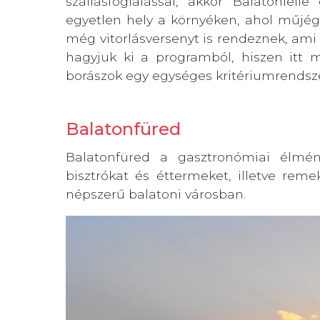
szállásfoglalással, akkor Balatonlell
egyetlen hely a környéken, ahol műjégp
még vitorlásversenyt is rendeznek, ami
hagyjuk ki a programból, hiszen itt 
borászok egy egységes kritériumrendsze
Balatonfüred
Balatonfüred a gasztronómiai élmény
bisztrókat és éttermeket, illetve re
népszerű balatoni városban.