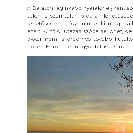
A Balaton leginkább nyaralóhelyként s
télen is számtalan programlehetőséget
lehetőség van, így mindenki megtalálh
ezért külföldi utazás szóba se jöhet, d
akkor nem is érdemes tovább kutako
Közép-Európa legnagyobb tava körül.