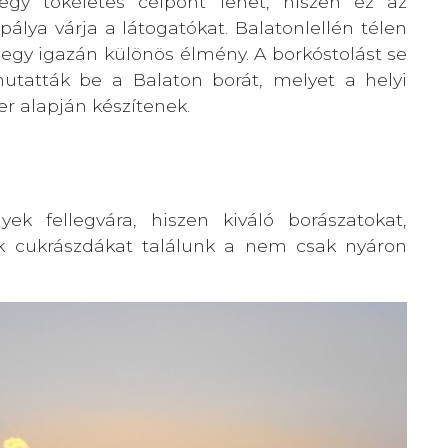
e egy tökéletes célpont lehet, hiszen ez az
álya várja a látogatókat. Balatonlellén télen
 egy igazán különös élmény. A borkóstolást se
mutatták be a Balaton borát, melyet a helyi
r alapján készítenek.
ek fellegvára, hiszen kiváló borászatokat,
mek cukrászdákat találunk a nem csak nyáron