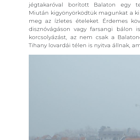
jégtakaróval borított Balaton egy 
Miután kigyönyörködtük magunkat a kil
meg az ízletes ételeket. Érdemes köv
disznóvágáson vagy farsangi bálon is
korcsolyázást, az nem csak a Balatono
Tihany lovardái télen is nyitva állnak, a