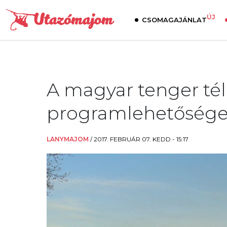
ÚJ
CSOMAGAJÁNLAT
A magyar tenger téle
programlehetősége
LANYMAJOM
/
2017. FEBRUÁR 07. KEDD - 15:17