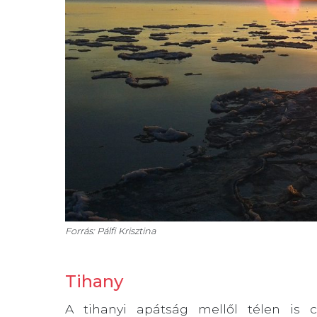
Forrás: Pálfi Krisztina
Tihany
A tihanyi apátság mellől télen is 