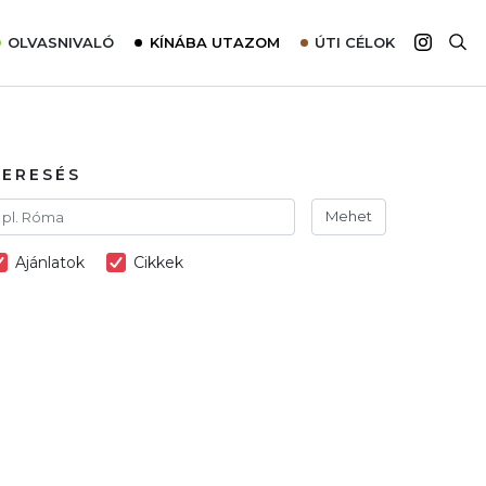
OLVASNIVALÓ
KÍNÁBA UTAZOM
ÚTI CÉLOK
Top 10 látnivalók térképpel
Európa
Tudnivalók az ajánlatok lefoglalásához
Ázsia
Tippek & Trükkök
Amerika
KERESÉS
Utazómajom – CitySIM kártya a világutazóknak
Afrika
Mehet
Interjú
Ausztrália
Ajánlatok
Cikkek
Élménybeszámolók
Szállodalátogatás
Sajtómegjelenések