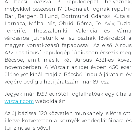
A bécsi bázisra 3 repülőgépet helyeznek,
melyekkel összesen 17 útvonalat fognak repülni.
Bari, Bergen, Billund, Dortmund, Gdansk, Kutaisi,
Larnaca, Málta, Nis, Ohrid, Róma, Tel-Aviv, Tuzla,
Tenerife, Thesszaloniki, Valencia és Várna
városaiba juthatunk el az osztrák fővárosból a
magyar vonatkozású fapadossal. Az első Airbus
A320-as típusú repülőgép júniusban érkezik meg
Bécsbe, amit másik két Airbus A321-es követ
novemberben. A Wizzair az idei évben 450 ezer
ülőhelyet kínál majd a Bécsből induló járatain, év
végére pedig a heti járatszám már 69 lesz.
Jegyek már 19.99 eurótól foglalhatóak egy útra a
wizzair.com
weboldalán.
Az új bázissal 120 közvetlen munkahely is létrejött,
illetve közvetetten a környék vendéglátóipara és
turizmusa is bővül.