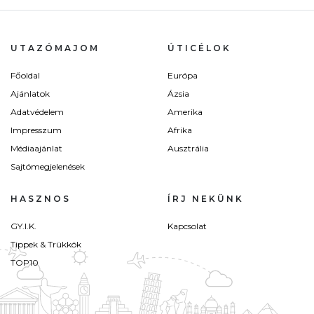
UTAZÓMAJOM
ÚTICÉLOK
Főoldal
Európa
Ajánlatok
Ázsia
Adatvédelem
Amerika
Impresszum
Afrika
Médiaajánlat
Ausztrália
Sajtómegjelenések
HASZNOS
ÍRJ NEKÜNK
GY.I.K.
Kapcsolat
Tippek & Trükkök
TOP10