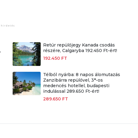
Retúr repülőjegy Kanada csodás
,
részére, Calgaryba 192.450 Ft-ért!
192.450 FT
Télből nyárba: 8 napos álomutazás
Zanzibárra repülővel, 3*-os
medencés hotellel, budapesti
indulással 289.650 Ft-ért!
289.650 FT