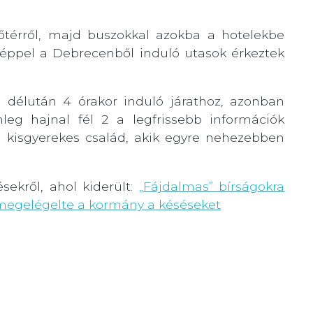
lőtérről, majd buszokkal azokba a hotelekbe
 géppel a Debrecenből induló utasok érkeztek
 délután 4 órakor induló járathoz, azonban
nleg hajnal fél 2 a legfrissebb információk
 a kisgyerekes család, akik egyre nehezebben
sekről, ahol kiderült:
„Fájdalmas” bírságokra
 megelégelte a kormány a késéseket