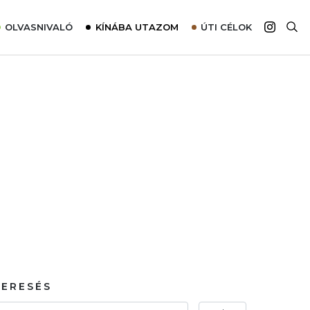
OLVASNIVALÓ
KÍNÁBA UTAZOM
ÚTI CÉLOK
Top 10 látnivalók térképpel
Európa
Tudnivalók az ajánlatok lefoglalásához
Ázsia
Tippek & Trükkök
Amerika
Utazómajom – CitySIM kártya a világutazóknak
Afrika
Interjú
Ausztrália
Élménybeszámolók
Szállodalátogatás
Sajtómegjelenések
KERESÉS