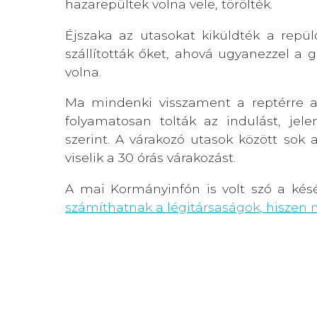
hazarepültek volna vele, törölték.
Éjszaka az utasokat kiküldték a repü
szállították őket, ahová ugyanezzel a
volna.
Ma mindenki visszament a reptérre a
folyamatosan tolták az indulást, jele
szerint. A várakozó utasok között sok
viselik a 30 órás várakozást.
A mai Kormányinfón is volt szó a késé
számíthatnak a légitársaságok, hiszen