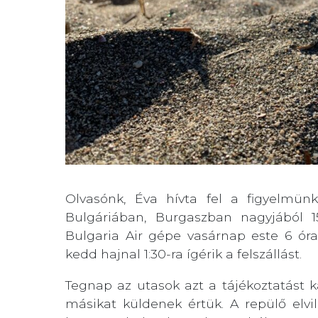
Olvasónk, Éva hívta fel a figyelmü
Bulgáriában, Burgaszban nagyjából 
Bulgaria Air gépe vasárnap este 6 ór
kedd hajnal 1:30-ra ígérik a felszállást.
Tegnap az utasok azt a tájékoztatást 
másikat küldenek értük. A repülő elvi