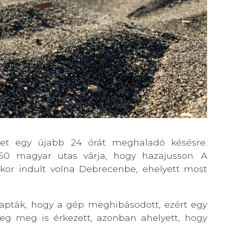
nket egy újabb 24 órát meghaladó késésre.
150 magyar utas várja, hogy hazajusson. A
akor indult volna Debrecenbe, ehelyett most
kapták, hogy a gép meghibásodott, ezért egy
leg meg is érkezett, azonban ahelyett, hogy