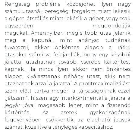
Rengeteg probléma közbejöhet ilyen nagy
számú utasnál: betegség, forgalom miatt lekésik
a gépet, átszállás miatt lekésik a gépet, vagy csak
egyszerűen meggondolják
magukat. Amennyiben mégis több utas jelenik
meg a kapunál, mint ahányat tudnának
fuvarozni, akkor önkéntes alapon a ráérő
utasokra számítva felajánlják, hogy egy későbbi
járattal utazhatnak tovább, cserébe kártérítést
kapnak. Ha nincs ilyen, akkor nem önkéntes
alapon kiválasztanak néhány utast, akik nem
utazhatnak azzal a járattal. A profitmaximalizálást
szem előtt tartva megéri a társaságoknak ezzel
„játszani”, hiszen egy interkontinentális járatra a
jegyár jóval magasabb lehet, mint a fizetendő
kártérítés. Az esetek gyakoriságának
függvényében csökkentik az eladható jegyek
számát, közelítve a tényleges kapacitáshoz.