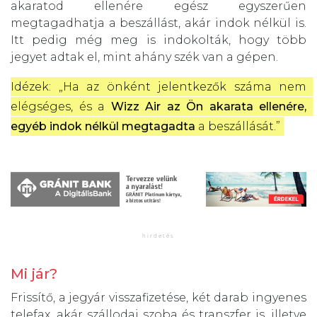
akaratod ellenére egész egyszerűen
megtagadhatja a beszállást, akár indok nélkül is.
Itt pedig még meg is indokolták, hogy több
jegyet adtak el, mint ahány szék van a gépen.
Idézek: „Ha az önként jelentkezők száma nem 
elégséges, és a 
Wizz Air az Ön akarata ellenére, 
egyéb indok nélkül megtagadta
 a beszállását.”
Mi jár?
Frissítő, a jegyár visszafizetése, két darab ingyenes
telefax, akár szállodai szoba és transzfer is, illetve