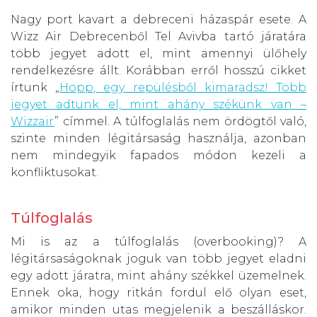
Nagy port kavart a debreceni házaspár esete. A
Wizz Air Debrecenből Tel Avivba tartó járatára
több jegyet adott el, mint amennyi ülőhely
rendelkezésre állt. Korábban erről hosszú cikket
írtunk „
Hopp, egy repülésből kimaradsz! Több
jegyet adtunk el, mint ahány székünk van –
Wizzair
” címmel. A túlfoglalás nem ördögtől való,
szinte minden légitársaság használja, azonban
nem mindegyik fapados módon kezeli a
konfliktusokat.
Túlfoglalás
Mi is az a túlfoglalás (overbooking)? A
légitársaságoknak joguk van több jegyet eladni
egy adott járatra, mint ahány székkel üzemelnek.
Ennek oka, hogy ritkán fordul elő olyan eset,
amikor minden utas megjelenik a beszálláskor.