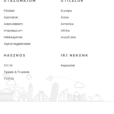
UTAZÓMAJOM
ÚTICÉLOK
Főoldal
Európa
Ajánlatok
Ázsia
Adatvédelem
Amerika
Impresszum
Afrika
Médiaajánlat
Ausztrália
Sajtómegjelenések
HASZNOS
ÍRJ NEKÜNK
GY.I.K.
Kapcsolat
Tippek & Trükkök
TOP10