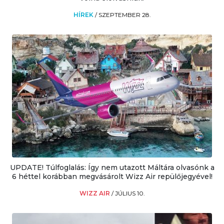
HÍREK
/
SZEPTEMBER 28.
UPDATE! Túlfoglalás: Így nem utazott Máltára olvasónk a
6 héttel korábban megvásárolt Wizz Air repülőjegyével!
WIZZ AIR
/
JÚLIUS 10.