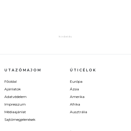
UTAZÓMAJOM
ÚTICÉLOK
Főoldal
Európa
Ajánlatok
Ázsia
Adatvédelem
Amerika
Impresszum
Afrika
Médiaajánlat
Ausztrália
Sajtómegjelenések