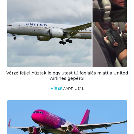
Vérző fejjel húztak le egy utast túlfoglalás miatt a United
Airlines gépéről
HÍREK
/
ÁPRILIS 11.