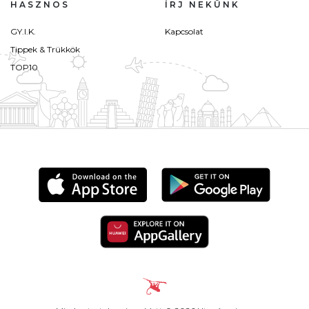
HASZNOS
ÍRJ NEKÜNK
GY.I.K.
Kapcsolat
Tippek & Trükkök
TOP10