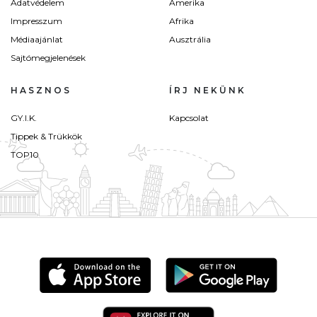
Adatvédelem
Amerika
Impresszum
Afrika
Médiaajánlat
Ausztrália
Sajtómegjelenések
HASZNOS
ÍRJ NEKÜNK
GY.I.K.
Kapcsolat
Tippek & Trükkök
TOP10