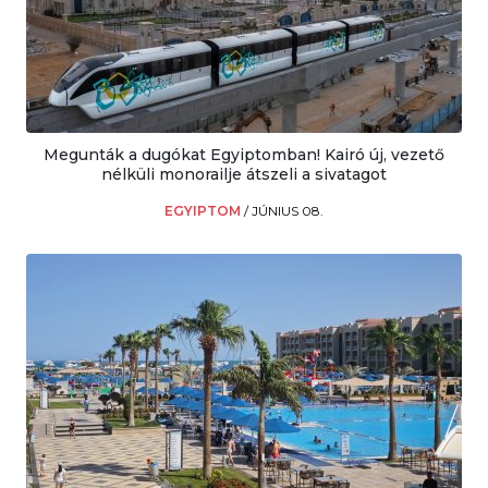
Megunták a dugókat Egyiptomban! Kairó új, vezető
nélküli monorailje átszeli a sivatagot
EGYIPTOM
/
JÚNIUS 08.