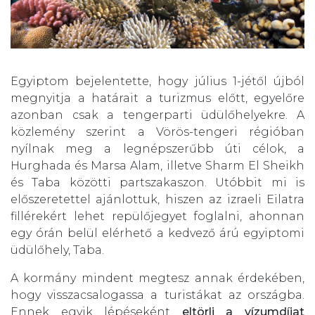
Egyiptom bejelentette, hogy július 1-jétől újból
megnyitja a határait a turizmus előtt, egyelőre
azonban csak a tengerparti üdülőhelyekre. A
közlemény szerint a Vörös-tengeri régióban
nyílnak meg a legnépszerűbb úti célok, a
Hurghada és Marsa Alam, illetve Sharm El Sheikh
és Taba közötti partszakaszon. Utóbbit mi is
előszeretettel ajánlottuk, hiszen az izraeli Eilatra
fillérekért lehet repülőjegyet foglalni, ahonnan
egy órán belül elérhető a kedvező árú egyiptomi
üdülőhely, Taba.
A kormány mindent megtesz annak érdekében,
hogy visszacsalogassa a turistákat az országba.
Ennek egyik lépéseként
eltörli a vízumdíjat